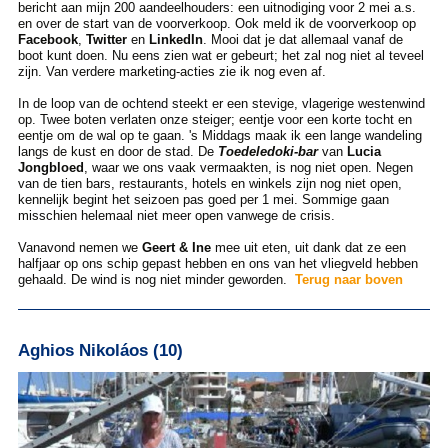
bericht aan mijn 200 aandeelhouders: een uitnodiging voor 2 mei a.s.
en over de start van de voorverkoop. Ook meld ik de voorverkoop op
Facebook
,
Twitter
en
LinkedIn
. Mooi dat je dat allemaal vanaf de
boot kunt doen. Nu eens zien wat er gebeurt; het zal nog niet al teveel
zijn. Van verdere marketing-acties zie ik nog even af.
In de loop van de ochtend steekt er een stevige, vlagerige westenwind
op. Twee boten verlaten onze steiger; eentje voor een korte tocht en
eentje om de wal op te gaan. 's Middags maak ik een lange wandeling
langs de kust en door de stad. De
Toedeledoki-bar
van
Lucia
Jongbloed
, waar we ons vaak vermaakten, is nog niet open. Negen
van de tien bars, restaurants, hotels en winkels zijn nog niet open,
kennelijk begint het seizoen pas goed per 1 mei. Sommige gaan
misschien helemaal niet meer open vanwege de crisis.
Vanavond nemen we
Geert & Ine
mee uit eten, uit dank dat ze een
halfjaar op ons schip gepast hebben en ons van het vliegveld hebben
gehaald. De wind is nog niet minder geworden.
Terug naar boven
Aghios Nikoláos (10)