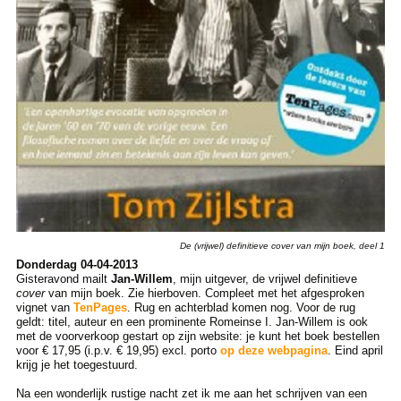
De (vrijwel) definitieve cover van mijn boek, deel 1
Donderdag 04-04-2013
Gisteravond mailt
Jan-Willem
, mijn uitgever, de vrijwel definitieve
cover
van mijn boek. Zie hierboven. Compleet met het afgesproken
vignet van
TenPages
. Rug en achterblad komen nog. Voor de rug
geldt: titel, auteur en een prominente Romeinse I. Jan-Willem is ook
met de voorverkoop gestart op zijn website: je kunt het boek bestellen
voor € 17,95 (i.p.v. € 19,95) excl. porto
op deze webpagina
. Eind april
krijg je het toegestuurd.
Na een wonderlijk rustige nacht zet ik me aan het schrijven van een