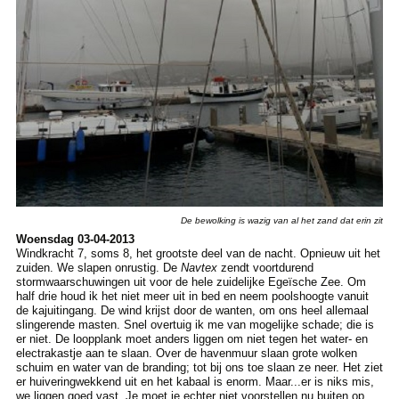
De bewolking is wazig van al het zand dat erin zit
Woensdag 03-04-2013
Windkracht 7, soms 8, het grootste deel van de nacht. Opnieuw uit het
zuiden. We slapen onrustig. De
Navtex
zendt voortdurend
stormwaarschuwingen uit voor de hele zuidelijke Egeïsche Zee. Om
half drie houd ik het niet meer uit in bed en neem poolshoogte vanuit
de kajuitingang. De wind krijst door de wanten, om ons heel allemaal
slingerende masten. Snel overtuig ik me van mogelijke schade; die is
er niet. De loopplank moet anders liggen om niet tegen het water- en
electrakastje aan te slaan. Over de havenmuur slaan grote wolken
schuim en water van de branding; tot bij ons toe slaan ze neer. Het ziet
er huiveringwekkend uit en het kabaal is enorm. Maar...er is niks mis,
we liggen goed vast. Je moet je echter niet voorstellen nu buiten op