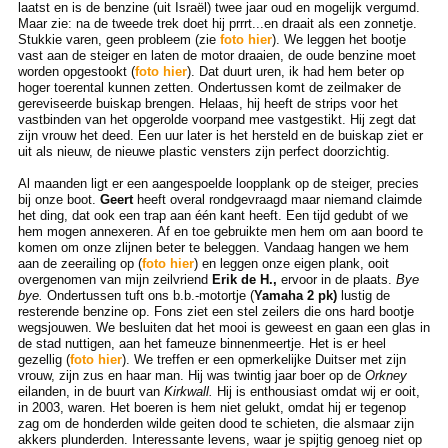
laatst en is de benzine (uit Israël) twee jaar oud en mogelijk vergumd.
Maar zie: na de tweede trek doet hij prrrt...en draait als een zonnetje.
Stukkie varen, geen probleem (zie
foto hier
). We leggen het bootje
vast aan de steiger en laten de motor draaien, de oude benzine moet
worden opgestookt (
foto hier
). Dat duurt uren, ik had hem beter op
hoger toerental kunnen zetten. Ondertussen komt de zeilmaker de
gereviseerde buiskap brengen. Helaas, hij heeft de strips voor het
vastbinden van het opgerolde voorpand mee vastgestikt. Hij zegt dat
zijn vrouw het deed. Een uur later is het hersteld en de buiskap ziet er
uit als nieuw, de nieuwe plastic vensters zijn perfect doorzichtig.
Al maanden ligt er een aangespoelde loopplank op de steiger, precies
bij onze boot.
Geert
heeft overal rondgevraagd maar niemand claimde
het ding, dat ook een trap aan één kant heeft. Een tijd gedubt of we
hem mogen annexeren. Af en toe gebruikte men hem om aan boord te
komen om onze zlijnen beter te beleggen. Vandaag hangen we hem
aan de zeerailing op (
foto hier
) en leggen onze eigen plank, ooit
overgenomen van mijn zeilvriend
Erik de H.,
ervoor in de plaats.
Bye
bye.
Ondertussen tuft ons b.b.-motortje (
Yamaha 2 pk)
lustig de
resterende benzine op. Fons ziet een stel zeilers die ons hard bootje
wegsjouwen. We besluiten dat het mooi is geweest en gaan een glas in
de stad nuttigen, aan het fameuze binnenmeertje. Het is er heel
gezellig (
foto hier
). We treffen er een opmerkelijke Duitser met zijn
vrouw, zijn zus en haar man. Hij was twintig jaar boer op de
Orkney
eilanden, in de buurt van
Kirkwall.
Hij is enthousiast omdat wij er ooit,
in 2003, waren. Het boeren is hem niet gelukt, omdat hij er tegenop
zag om de honderden wilde geiten dood te schieten, die alsmaar zijn
akkers plunderden. Interessante levens, waar je spijtig genoeg niet op