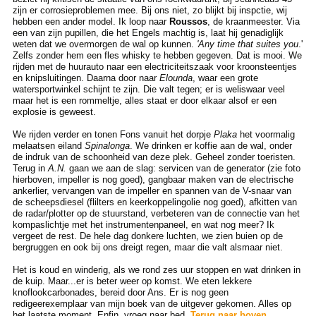
zijn er corrosieproblemen mee. Bij ons niet, zo blijkt bij inspctie, wij
hebben een ander model. Ik loop naar
Roussos
, de kraanmeester. Via
een van zijn pupillen, die het Engels machtig is, laat hij genadiglijk
weten dat we overmorgen de wal op kunnen.
'Any time that suites you
.'
Zelfs zonder hem een fles whisky te hebben gegeven. Dat is mooi. We
rijden met de huurauto naar een electriciteitszaak voor kroonsteentjes
en knipsluitingen. Daarna door naar
Elounda
, waar een grote
watersportwinkel schijnt te zijn. Die valt tegen; er is weliswaar veel
maar het is een rommeltje, alles staat er door elkaar alsof er een
explosie is geweest.
We rijden verder en tonen Fons vanuit het dorpje
Plaka
het voormalig
melaatsen eiland
Spinalonga
. We drinken er koffie aan de wal, onder
de indruk van de schoonheid van deze plek. Geheel zonder toeristen.
Terug in
A.N.
gaan we aan de slag: servicen van de generator (zie foto
hierboven, impeller is nog goed), gangbaar maken van de electrische
ankerlier, vervangen van de impeller en spannen van de V-snaar van
de scheepsdiesel (flilters en keerkoppelingolie nog goed), afkitten van
de radar/plotter op de stuurstand, verbeteren van de connectie van het
kompaslichtje met het instrumentenpaneel, en wat nog meer? Ik
vergeet de rest. De hele dag donkere luchten, we zien buien op de
bergruggen en ook bij ons dreigt regen, maar die valt alsmaar niet.
Het is koud en winderig, als we rond zes uur stoppen en wat drinken in
de kuip. Maar...er is beter weer op komst. We eten lekkere
knoflookcarbonades, bereid door Ans. Er is nog geen
redigeerexemplaar van mijn boek van de uitgever gekomen. Alles op
het laatste moment. Enfin, vroeg naar bed.
Terug naar boven