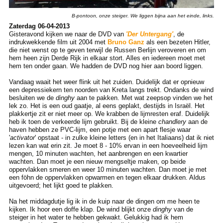
B-pontoon, onze steiger. We liggen bijna aan het einde, links.
Zaterdag 06-04-2013
Gisteravond kijken we naar de DVD van
'Der Untergang'
, de
indrukwekkende film uit 2004 met
Bruno Ganz
als een bezeten Hitler,
die niet wenst op te geven terwijl de Russen Berlijn veroveren en om
hem heen zijn Derde Rijk in elkaar stort. Alles en iedereen moet met
hem ten onder gaan. We hadden de DVD nog hier aan boord liggen.
Vandaag waait het weer flink uit het zuiden. Duidelijk dat er opnieuw
een depressiekern ten noorden van Kreta langs trekt. Ondanks de wind
besluiten we de
dinghy
aan te pakken. Met wat zeepsop vinden we het
lek zo. Het is een oud gaatje, al eens geplakt, destijds in Israël. Het
plakkertje zit er niet meer op. We krabben de lijmresten eraf. Duidelijk
heb ik toen de verkeerde lijm gebruikt. Bij de kleine
chandlery
aan de
haven hebben ze PVC-lijm, een potje met een apart flesje waar
'
activator
' opstaat - in zulke kleine letters (en in het Italiaans) dat ik niet
lezen kan wat erin zit. Je moet 8 - 10% ervan in een hoeveelheid lijm
mengen, 10 minuten wachten, het aanbrengen en een kwartier
wachten. Dan moet je een nieuw mengseltje maken, op beide
oppervlakken smeren en weer 10 minuten wachten. Dan moet je met
een föhn de oppervlakken opwarmen en tegen elkaar drukken. Aldus
uitgevoerd; het lijkt goed te plakken.
Na het middagdutje lig ik in de kuip naar de dingen om me heen te
kijken. Ik hoor een doffe klap. De wind blijkt onze
dinghy
van de
steiger in het water te hebben gekwakt. Gelukkig had ik hem