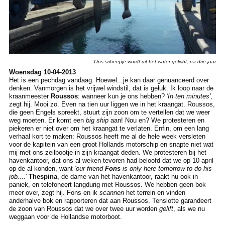
Ons scheepje wordt uit het water gelicht, na drie jaar
Woensdag 10-04-2013
Het is een pechdag vandaag. Hoewel...je kan daar genuanceerd over
denken. Vanmorgen is het vrijwel windstil, dat is geluk. Ik loop naar de
kraanmeester
Roussos
: wanneer kun je ons hebben?
'In ten minutes'
,
zegt hij. Mooi zo. Even na tien uur liggen we in het kraangat. Roussos,
die geen Engels spreekt, stuurt zijn zoon om te vertellen dat we weer
weg moeten. Er komt een
big ship
aan! Nou en? We protesteren en
piekeren er niet over om het kraangat te verlaten. Enfin, om een lang
verhaal kort te maken: Roussos heeft me al de hele week versleten
voor de kapitein van een groot Hollands motorschip en snapte niet wat
mij met ons zeilbootje in zijn kraangat deden. We protesteren bij het
havenkantoor, dat ons al weken tevoren had beloofd dat we op 10 april
op de al konden, want
'our friend
Fons
is only here tomorrow to do his
job....
'
Thespina
, de dame van het havenkantoor, raakt nu ook in
paniek, en telefoneert langdurig met Roussos. We hebben geen bok
meer over, zegt hij. Fons en ik
scannen
het terrein en vinden
anderhalve bok en rapporteren dat aan Roussos. Tenslotte garandeert
de zoon van Roussos dat we over twee uur worden
gelift
, als we nu
weggaan voor de Hollandse motorboot.