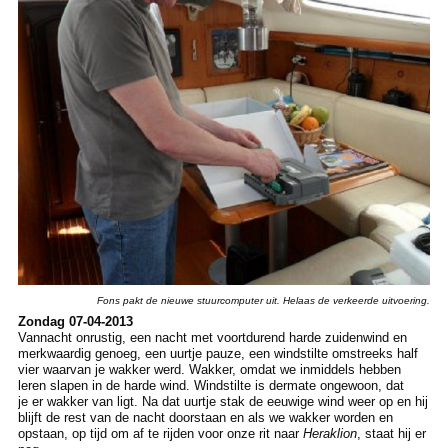
Fons pakt de nieuwe stuurcomputer uit. Helaas de verkeerde uitvoering.
Zondag 07-04-2013
Vannacht onrustig, een nacht met voortdurend harde zuidenwind en
merkwaardig genoeg, een uurtje pauze, een windstilte omstreeks half
vier waarvan je wakker werd. Wakker, omdat we inmiddels hebben
leren slapen in de harde wind. Windstilte is dermate ongewoon, dat
je er wakker van ligt. Na dat uurtje stak de eeuwige wind weer op en hij
blijft de rest van de nacht doorstaan en als we wakker worden en
opstaan, op tijd om af te rijden voor onze rit naar
Heraklion
, staat hij er