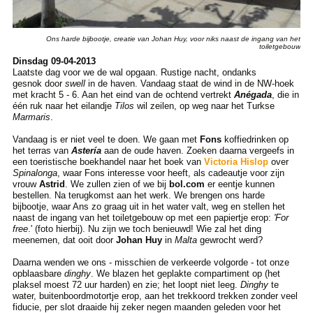
Ons harde bijbootje, creatie van Johan Huy, voor niks naast de ingang van het
toiletgebouw
Dinsdag 09-04-2013
Laatste dag voor we de wal opgaan. Rustige nacht, ondanks
gesnok door
swell
in de haven. Vandaag staat de wind in de NW-hoek
met kracht 5 - 6. Aan het eind van de ochtend vertrekt
Anégada
, die in
één ruk naar het eilandje
Tilos
wil zeilen, op weg naar het Turkse
Marmaris
.
Vandaag is er niet veel te doen. We gaan met
Fons
koffiedrinken op
het terras van
Astería
aan de oude haven. Zoeken daarna vergeefs in
een toeristische boekhandel naar het boek van
Victoria Hislop
over
Spinalonga
, waar Fons interesse voor heeft, als cadeautje voor zijn
vrouw
Astrid
. We zullen zien of we bij
bol.com
er eentje kunnen
bestellen. Na terugkomst aan het werk. We brengen ons harde
bijbootje, waar Ans zo graag uit in het water valt, weg en stellen het
naast de ingang van het toiletgebouw op met een papiertje erop:
'For
free
.' (foto hierbij). Nu zijn we toch benieuwd! Wie zal het ding
meenemen, dat ooit door
Johan Huy
in
Malta
gewrocht werd?
Daarna wenden we ons - misschien de verkeerde volgorde - tot onze
opblaasbare
dinghy
. We blazen het geplakte compartiment op (het
plaksel moest 72 uur harden) en zie; het loopt niet leeg.
Dinghy
te
water, buitenboordmotortje erop, aan het trekkoord trekken zonder veel
fiducie, per slot draaide hij zeker negen maanden geleden voor het