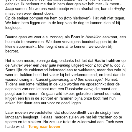
gebruikt. Ik herinner me dat in hem daar geplakt heb met - ik meen -
Jaap
samen. Nu we ons vaste bootje willen afschaffen, kan de
dinghy
misschien weer dienst doen.
Op de steiger pompen we hem op (foto hierboven). Het valt niet tegen.
We laten hem liggen om in de loop van de dag te kunnen zien of hij
leegloopt.
Daarna gaan we voor a.s. zondag, als
Fons
in
Heraklion
aankomt, een
huurauto te reserveren. We doen vervolgens boodschappen bij de
kleine supermarkt. Men begint ons al te kennen; we worden blij
begroet.
Het is een mooie, zonnige dag, ondanks het feit dat
Radio Iraklion
op
de
Navtex
weer een
near gale warning
uitgeeft voor Z tot ZW 6, occ 7.
Soms lijkt de zuidenwind inderdaad aan te wakkeren, maar dan zakt hij
weer in. Iraklion heeft het vaker bij het verkeerde eind, en trekt dan de
waarschuwing in:
'Cancel galewarning and this message
.' Nu niet.
Tijdens een lome middag in de kuip worden we opgeschrikt door de
capriolen van een lesboot met een Russische
crew
, die naast ons
poogt aan te meren. Ze gaan wild tekeer, gebruiken teveel de motor,
krijgen een lijn in de schroef en rammen bijna onze boot met hun
anker. Het duurt een uur voor ze goed liggen.
Later moeten we vaststellen dat stuurboordhelft van de
dinghy
heel
langzaam leegloopt. Helaas, morgen zullen we het lek trachten op te
sporen en te plakken. Na zes uur trekt de zuidenwind aan. Toch weer
harde wind.
Terug naar boven