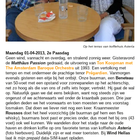
Op het terras van koffiehuis Astería
Maandag 01-04-2013, 2e Paasdag
Geen wind, vannacht en overdag, en stralend zonnig weer. Gisteravond
de
Matthäus Passion
gedraaid, de uitvoering van
Ton Koopman met
The Amsterdam Baroque Orchestra
uit 1993. Een vertolking met
tempo en met ondermeer de prachtige tenor
Prégardien
. Vanmorgen
evenals gisteren een eitje bij het ontbijt. Onze buurman, een
Beneteau
van 50-voet met een opstand voor zonnepanelen op het achterschip,
net zo hoog als die van ons of zelfs iets hoger, vertrekt. Hij gaat de wal
op. Natuurlijk gaan we dat eens bekijken, want nog steeds zijn we
ongerust of we achterwaarts wel onder de kraanbalk passen. Drie jaar
geleden deden we het voorwaarts en toen moesten we ons voorstag
losmaken. Dat doen we liever niet nog een keer. Kraanmeester
Roussos
doet het heel voorzichtig (de buurman gaf hem een fles
whisky), buurmans boot past er precies onder, dus moet het bij ons (43
voet) ook wel kunnen. We wandelen door het stadje naar de oude
haven en drinken koffie op ons favoriete terras van koffiehuis
Astería
(foto hierboven). Duidelijk zijn er wat meer toeristen. Bij
Wind Hellas
laat ik mijn
prepaid
data-SIM-kaart opladen.