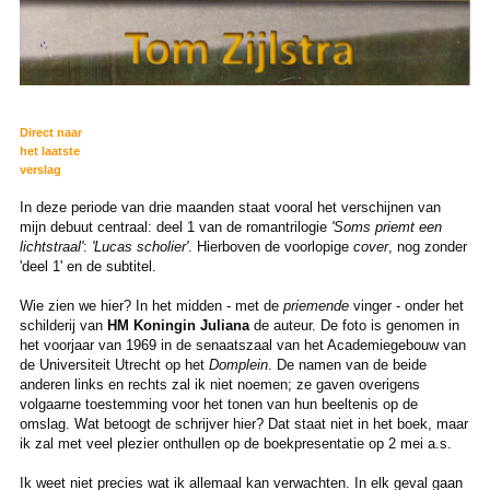
Direct naar
het laatste
verslag
In deze periode van drie maanden staat vooral het verschijnen van
mijn debuut centraal: deel 1 van de romantrilogie
'Soms priemt een
lichtstraal'
:
'Lucas scholier'
. Hierboven de voorlopige
cover
, nog zonder
'deel 1' en de subtitel.
Wie zien we hier? In het midden - met de
priemende
vinger - onder het
schilderij van
HM Koningin Juliana
de auteur. De foto is genomen in
het voorjaar van 1969 in de senaatszaal van het Academiegebouw van
de Universiteit Utrecht op het
Domplein
. De namen van de beide
anderen links en rechts zal ik niet noemen; ze gaven overigens
volgaarne toestemming voor het tonen van hun beeltenis op de
omslag. Wat betoogt de schrijver hier? Dat staat niet in het boek, maar
ik zal met veel plezier onthullen op de boekpresentatie op 2 mei a.s.
Ik weet niet precies wat ik allemaal kan verwachten. In elk geval gaan