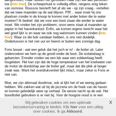
toe (
foto hier
). De scheepshuid is volledig effen, nergens enig teken
van osmose. Roussos besterft het af als we - op zijn vraag - vertellen
dat we twee maanden op de wal blijven. Pfff... waar moet hij ons
plaatsen zonder in de knoop te komen met ander boten die te water
moeten? Ik bedoel: dat we voor een boot staan die eerder te water
moet. We vinden het zijn probleem; onze wens staat al maanden op
papier in het havenkantoor. Enfin, we komen ergens terecht waar het
wel goed lijkt is en waar we ook nog walstroom kunnen vinden (
foto
hier
). Waar ze die bok vandaan hebben, is ons niet duidelijk.
Ondertussen is het vier uur en heerst er buiten een zonnige dag.
Fons bouwt - wat een geluk dat het joch er is! - de boiler uit. Later
onderzoeken we hem op de grond onder de boot. De isolatielaag is
gebarsten. Eronder vinden we een lek waar een soldeerlaag heeft
losgelaten. Het kan zijn dat de hoge temperatuur van het koelwater van
de motor de doodsklap aan de boiler gaf, maar dat die plek al langer
zwak was. Want het overdrukventiel lijkt intact, maar zeker is Fons er
niet van.
Moe, we zijn allemaal doodmoe, ook al lijkt het of we weinig gedaan
hebben. We zakken wat uit bij de pizzeria om de hoek van de haven
en komen geleidelijk weer op verhaal. De eerste nacht op de wal. Het
boordtoilet gebruiken is er niet bij. Voor de hoogste nood is er een
emmer, grote boodschap helemaal in het toiletgebouw bezorgen. Er
Wij gebruiken cookies om een optimale
X
komt nog telefoon van
Geert & Ine
. Die zijn in
Tilos
, 120 mijlen in 22
bezoekerservaring te bieden. Klik
hier
voor een uitleg
uur, eerst veel wind (Bf 6), later weinig (Bf 1), alles op de genua. Mij
over cookies. Ik ga
Akkoord
.
loopt het hoofd inmiddels zodanig om dat ik geloof van alles te
vergeten.
Terug naar boven