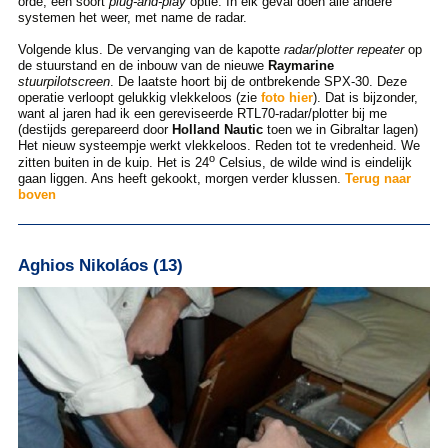
orde, een soort
plug-and-play
optie. In elk geval doen alle andere
systemen het weer, met name de radar.
Volgende klus. De vervanging van de kapotte
radar/plotter repeater
op
de stuurstand en de inbouw van de nieuwe
Raymarine
stuurpilotscreen
. De laatste hoort bij de ontbrekende SPX-30. Deze
operatie verloopt gelukkig vlekkeloos (zie
foto hier
). Dat is bijzonder,
want al jaren had ik een gereviseerde RTL70-radar/plotter bij me
(destijds gerepareerd door
Holland Nautic
toen we in Gibraltar lagen)
Het nieuw systeempje werkt vlekkeloos. Reden tot te vredenheid. We
o
zitten buiten in de kuip. Het is 24
Celsius, de wilde wind is eindelijk
gaan liggen. Ans heeft gekookt, morgen verder klussen.
Terug naar
boven
Aghios Nikoláos (13)