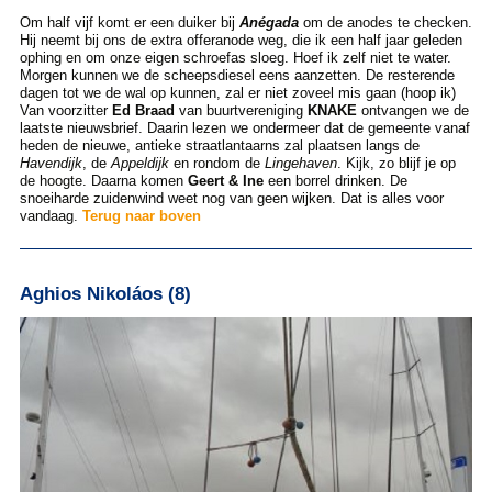
Om half vijf komt er een duiker bij
Anégada
om de anodes te checken.
Hij neemt bij ons de extra offeranode weg, die ik een half jaar geleden
ophing en om onze eigen schroefas sloeg. Hoef ik zelf niet te water.
Morgen kunnen we de scheepsdiesel eens aanzetten. De resterende
dagen tot we de wal op kunnen, zal er niet zoveel mis gaan (hoop ik)
Van voorzitter
Ed Braad
van buurtvereniging
KNAKE
ontvangen we de
laatste nieuwsbrief. Daarin lezen we ondermeer dat de gemeente vanaf
heden de nieuwe, antieke straatlantaarns zal plaatsen langs de
Havendijk
, de
Appeldijk
en rondom de
Lingehaven
. Kijk, zo blijf je op
de hoogte. Daarna komen
Geert & Ine
een borrel drinken. De
snoeiharde zuidenwind weet nog van geen wijken. Dat is alles voor
vandaag.
Terug naar boven
Aghios Nikoláos (8)