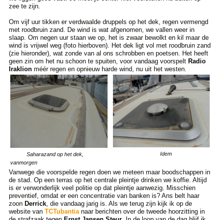
zee te zijn.
Om vijf uur tikken er verdwaalde druppels op het dek, regen vermengd
met roodbruin zand. De wind is wat afgenomen, we vallen weer in
slaap. Om negen uur staan we op, het is zwaar bewolkt en kil maar de
wind is vrijwel weg (foto hierboven). Het dek ligt vol met roodbruin zand
(zie hieronder), wat zonde van al ons schrobben en poetsen. Het heeft
geen zin om het nu schoon te spuiten, voor vandaag voorspelt
Radio
Iraklion
méér regen en opnieuw harde wind, nu uit het westen.
Idem
Saharazand op het dek,
vanmorgen
Vanwege die voorspelde regen doen we meteen maar boodschappen in
de stad. Op een terras op het centrale pleintje drinken we koffie. Altijd
is er verwonderlijk veel politie op dat pleintje aanwezig. Misschien
preventief, omdat er een concentratie van banken is? Ans belt haar
zoon
Derrick
, die vandaag jarig is. Als we terug zijn kijk ik op de
website van
TCTubantia
naar berichten over de tweede hoorzitting in
de strafzaak tegen
Ernst Jansen Steur
. In de loop van de dag blijf ik