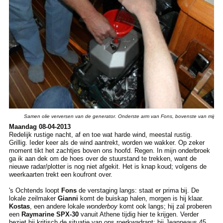
Samen olie verversen van de generator. Onderste arm van Fons, bovenste van mij
Maandag 08-04-2013
Redelijk rustige nacht, af en toe wat harde wind, meestal rustig.
Grillig. Ieder keer als de wind aantrekt, worden we wakker. Op zeker
moment tikt het zachtjes boven ons hoofd. Regen. In mijn onderbroek
ga ik aan dek om de hoes over de stuurstand te trekken, want de
nieuwe radar/plotter is nog niet afgekit. Het is knap koud; volgens de
weerkaarten trekt een koufront over.
's Ochtends loopt
Fons
de verstaging langs: staat er prima bij. De
lokale zeilmaker
Gianni
komt de buiskap halen, morgen is hij klaar.
Kostas
, een andere lokale
wonderboy
komt ook langs; hij zal proberen
een
Raymarine SPX-30
vanuit Athene tijdig hier te krijgen. Verder
beziet hij kritisch de situatie van ons roerkwadrant; bij Jeanneaus 45