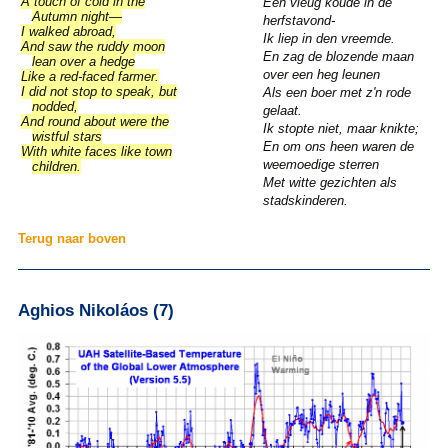
A touch of cold in the
Een vleug koude in de
Autumn night—
herfstavond-
I walked abroad,
Ik liep in den vreemde.
And saw the ruddy moon
En zag de blozende maan
lean over a hedge
over een heg leunen
Like a red-faced farmer.
I did not stop to speak, but
Als een boer met z'n rode
nodded,
gelaat.
And round about were the
Ik stopte niet, maar knikte;
wistful stars
En om ons heen waren de
With white faces like town
weemoedige sterren
children.
Met witte gezichten als
stadskinderen.
Terug naar boven
Aghios Nikoláos (7)