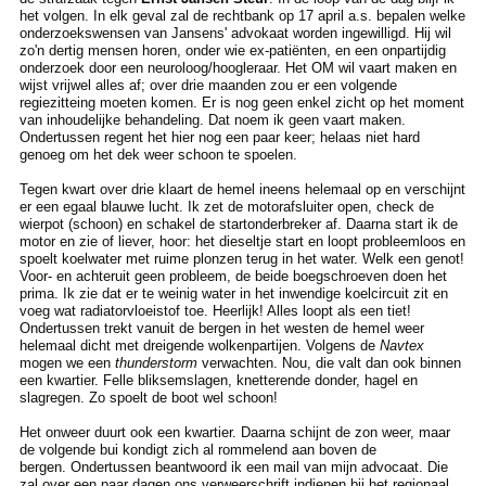
het volgen. In elk geval zal de rechtbank op 17 april a.s. bepalen welke
onderzoekswensen van Jansens' advokaat worden ingewilligd. Hij wil
zo'n dertig mensen horen, onder wie ex-patiënten, en een onpartijdig
onderzoek door een neuroloog/hoogleraar. Het OM wil vaart maken en
wijst vrijwel alles af; over drie maanden zou er een volgende
regiezitteing moeten komen. Er is nog geen enkel zicht op het moment
van inhoudelijke behandeling. Dat noem ik geen vaart maken.
Ondertussen regent het hier nog een paar keer; helaas niet hard
genoeg om het dek weer schoon te spoelen.
Tegen kwart over drie klaart de hemel ineens helemaal op en verschijnt
er een egaal blauwe lucht. Ik zet de motorafsluiter open, check de
wierpot (schoon) en schakel de startonderbreker af. Daarna start ik de
motor en zie of liever, hoor: het dieseltje start en loopt probleemloos en
spoelt koelwater met ruime plonzen terug in het water. Welk een genot!
Voor- en achteruit geen probleem, de beide boegschroeven doen het
prima. Ik zie dat er te weinig water in het inwendige koelcircuit zit en
voeg wat radiatorvloeistof toe. Heerlijk! Alles loopt als een tiet!
Ondertussen trekt vanuit de bergen in het westen de hemel weer
helemaal dicht met dreigende wolkenpartijen. Volgens de
Navtex
mogen we een
thunderstorm
verwachten. Nou, die valt dan ook binnen
een kwartier. Felle bliksemslagen, knetterende donder, hagel en
slagregen. Zo spoelt de boot wel schoon!
Het onweer duurt ook een kwartier. Daarna schijnt de zon weer, maar
de volgende bui kondigt zich al rommelend aan boven de
bergen. Ondertussen beantwoord ik een mail van mijn advocaat. Die
zal over een paar dagen ons verweerschrift indienen bij het regionaal