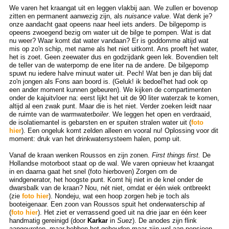
We varen het kraangat uit en leggen vlakbij aan. We zullen er bovenop
zitten en permanent aanwezig zijn, als
nuisance value
. Wat denk je?
onze aandacht gaat opeens naar heel iets anders. De bilgepomp is
opeens zwoegend bezig om water uit de bilge te pompen. Wat is dat
nu weer? Waar komt dat water vandaan? Er is goddomme altijd wat
mis op zo'n schip, met name als het niet uitkomt. Ans proeft het water,
het is zoet. Geen zeewater dus en godzijdank geen lek. Bovendien telt
de teller van de waterpomp de ene liter na de andere. De bilgepomp
spuwt nu iedere halve minuut water uit. Pech! Wat ben je dan blij dat
zo'n jongen als Fons aan boord is. (Geluk! ik bedoel'het had ook op
een ander moment kunnen gebeuren). We kijken de compartimenten
onder de kajuitvloer na: eerst lijkt het uit de 90 liter waterzak te komen,
altijd al een zwak punt. Maar die is het niet. Verder zoeken leidt naar
de ruimte van de warmwater
boiler
. We leggen het open en verdraaid,
de isolatiemantel is gebarsten en er spuiten stralen water uit (
foto
hier
). Een ongeluk komt zelden alleen en vooral nu! Oplossing voor dit
moment: druk van het drinkwatersysteem halen, pomp uit.
Vanaf de kraan wenken Roussos en zijn zonen.
First things first.
De
Hollandse motorboot staat op de wal. We varen opnieuw het kraangat
in en daarna gaat het snel (foto hierboven) Zorgen om de
windgenerator, het hoogste punt. Komt hij niet in de knel onder de
dwarsbalk van de kraan? Nou, nét niet, omdat er één wiek ontbreekt
(zie
foto
hier
). Nondeju, wat een hoop zorgen heb je toch als
booteigenaar. Een zoon van Roussos spuit het onderwaterschip af
(
foto hier
). Het ziet er verrassend goed uit na drie jaar en één keer
handmatig gereinigd (door
Karkar
in
Suez
). De anodes zijn flink
aangevreten, maar hebben het gehouden maar zijn wel aan pensioen