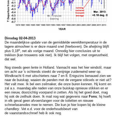
Dinsdag 02-04-2013
De maandelijkse
update
van de gemiddelde wereldtemperatuur in de
lagere atmosfeer is er deze maand snel (hierboven). De afwijking blijft
o
plus 0,18
, net als vorige maand. Onnodig hier conclusies uit te
trekken (kan trouwens ook niet). Ik blijf het volgen, met ongerustheid,
dat wel.
Nog steeds geen lente in Holland. Vannacht was het hier windstil, maar
om acht uur 's ochtends steekt de venijnige zuidenwind weer op.
Windkracht 6 met uitschieters naar 7 en 8. Enigszins benauwd zien we
naar de buiskap; waaien de panden met de vergane stiksels er niet uit?
Het valt mee. Ik bel een zeilmaker, die onze buren kennen. Hij komt en
zal a.s. maandag alle naden van onze buiskap opnieuw stikken en er
een nieuw, doorzichtig voorpand in zetten. Als hij het goed doet, mag
hij ook de zeilhuik doen. Ik mail nog wat gegevens naar
Fons
; hij hoeft
in elk geval geen afvoerslangen voor de toiletten en nieuwe
schroefasanodes mee te nemen. Die kun je hier kopen bij de kleine
chandlery
. Vet e.d. voor de onderhoudsbeurt van
de vaanstandsschroef heb ik ook nog.