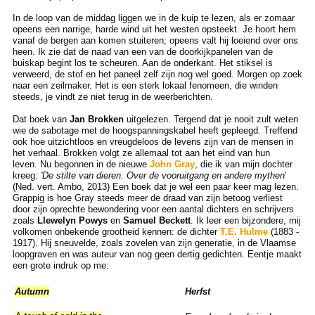
In de loop van de middag liggen we in de kuip te lezen, als er zomaar
opeens een narrige, harde wind uit het westen opsteekt. Je hoort hem
vanaf de bergen aan komen stuiteren; opeens valt hij loeiend over ons
heen. Ik zie dat de naad van een van de doorkijkpanelen van de
buiskap begint los te scheuren. Aan de onderkant. Het stiksel is
verweerd, de stof en het paneel zelf zijn nog wel goed. Morgen op zoek
naar een zeilmaker. Het is een sterk lokaal fenomeen, die winden
steeds, je vindt ze niet terug in de weerberichten.
Dat boek van
Jan Brokken
uitgelezen. Tergend dat je nooit zult weten
wie de sabotage met de hoogspanningskabel heeft gepleegd. Treffend
ook hoe uitzichtloos en vreugdeloos de levens zijn van de mensen in
het verhaal. Brokken volgt ze allemaal tot aan het eind van hun
leven. Nu begonnen in de nieuwe
John Gray
, die ik van mijn dochter
kreeg:
'De stilte van dieren. Over de vooruitgang en andere
mythen
'
(Ned. vert. Ambo, 2013) Een boek dat je wel een paar keer mag lezen.
Grappig is hoe Gray steeds meer de draad van zijn betoog verliest
door zijn oprechte bewondering voor een aantal dichters en schrijvers
zoals
Llewelyn Powys
en
Samuel Beckett
. Ik leer een bijzondere, mij
volkomen onbekende grootheid kennen: de dichter
T.E. Hulme
(1883 -
1917). Hij sneuvelde, zoals zovelen van zijn generatie, in de Vlaamse
loopgraven en was auteur van nog geen dertig gedichten. Eentje maakt
een grote indruk op me:
Autumn
Herfst