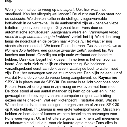
nog.
We zijn een halfuur te vroeg op
the airport
. Ook hier waait het
snoeihard. Kan het vliegtuig wel landen? De vlucht van
Fons
staat nog
on schedule
. We drinken koffie in de stoffige, vliegenvervuilde
koffiehoek in de vertrekhal. In de aankomsthal zijn er - behalve vieze
toiletten - geen voorzieningen. Grijnzend komt Fons door de
automatische schuifdeuren. Aangenaam weerzien.
'Vanmorgen vroeg
stond ik mijn autoruiten nog te krabben'
, vertelt het hij. We rijden terug
langs de noordkust en de bergen naar
Aghios N
. Het waait er nog
steeds als een oordeel. We tonen Fons de kraan. '
Net zo een als we in
Numansdorp hebben, een graadje zwaarder
zelfs
', oordeelt hij. We
lunchen aan boord. Gezellig om mijn oude werfmaat aan boord te
hebben. Dan - dan begint het klussen. In
no time
is het een zooi aan
boord. Ans trekt zich wijselijk en discreet terug. We beginnen
vanzelfsprekend eerst aan de klussen, waarbij de boot te water moet
zijn. Dus; het vervangen van de stuurcomputer. Dan blijkt na een uur of
wat dat Fons de verkeerde versie kreeg aangeleverd: de
Raymarine
SPX-10
in plaats van de
SPX-30
. De eerste is te licht voor onze boot.
Kloten, Fons zit er erg mee in zijn maag en we leven met hem mee.
De doos stond al een aantal maanden bij hem op de werf en hij had
gevraagd om de opvolger van onze computer en geen aanleiding
gezien om te checken. Wat een klotenpech! Frustratie alom. Wat nu?
We bedenken diverse oplossingen: morgen zoeken of ze een SPX-30
op Kreta hebben. In
Elounda
is een grote watersportwinkel. Misschien
hebben ze hem daar of kunnen we hem bestellen en ontvangen voor
Fons weer weg is. Of, in het uiterste geval, zal ik hem zelf meenemen
en inbouwen eind juni a.s. Voor die laatste optie maakt Fons alles in