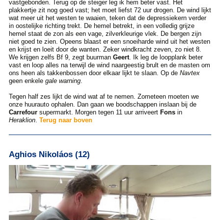
vastgebonden. Terug op de steiger leg ik hem beter vast. Het
plakkertje zit nog goed vast; het moet liefst 72 uur drogen. De wind lijkt
wat meer uit het westen te waaien, teken dat de depressiekern verder
in oostelijke richting trekt. De hemel betrekt, in een volledig grijze
hemel staat de zon als een vage, zilverkleurige vlek. De bergen zijn
niet goed te zien. Opeens blaast er een snoeiharde wind uit het westen
en krijst en loeit door de wanten. Zeker windkracht zeven, zo niet 8.
We krijgen zelfs Bf 9, zegt buurman
Geert
. Ik leg de loopplank beter
vast en loop alles na terwijl de wind naargeestig brult en de masten om
ons heen als takkenbossen door elkaar lijkt te slaan. Op de
Navtex
geen enkele
gale warning
.
Tegen half zes lijkt de wind wat af te nemen. Zometeen moeten we
onze huurauto ophalen. Dan gaan we boodschappen inslaan bij de
Carrefour
supermarkt. Morgen tegen 11 uur arriveert
Fons
in
Heraklion
.
Terug naar boven
Aghios Nikoláos (12)