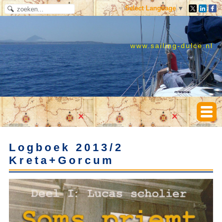
Select Language
▼
www.sailing-dulce.nl
Logboek 2013/2
Kreta+Gorcum