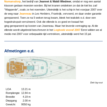
Numansdorp
, het bedrijf van
Jeannet &
Waldi Wiedmer
, omdat er nog een aantal
klussen gedaan moesten worden. Bij het kranen ontdekten ze dat de kiel los zat!
"Wapperde", zoals ze het noemden. Uiteindelijk is het schip in het voorjaar 2007 over
de weg naar
Jeanneau
in
Les Herbiers
, Frankrijk, vervoerd, en daar onder garantie
gerepareerd. Toen ze na 5 weken terug kwam, bleek het teakdek e.d. door een
hogedrukspuit verruïneerd. Ook die ellende is zo goed en kwaad het
ging gerepareerd op kosten van Jeanneau. Maar het leverde vertraging op. Al die
ellende wordt uitgebreid beschreven in het
Logboek vooraf 2007
Eerst wilden we al
medio mei 2007 voor onbepaalde tijd vertrekken, uiteindelijk werd het 15 juli.
Afmetingen e.d.
Dek lay-out
LOA
13.21 m
Romplengte
12.84 m
Breedte
4.19 m
Diepgang
2.00 m
Gewicht
9550 kg