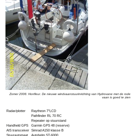
Zomer 2006: Honfleur. De nieuwe windvaanstuurinrichting van Hydrovane met de rode
vaan is goed te zien
Radar/plotter
Raytheon 7"LCD
Pathfinder RL 70 RC
Repeater op stuurstand
Handheld GPS
Garmin GPS 48 (reserve)
AIS transceiver
Simrad A150 klasse B
Stuurautomaat
Autohelm ST-6000