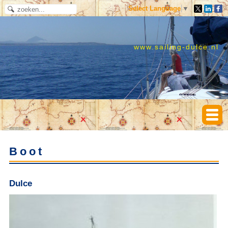
Select Language
▼
www.sailing-dulce.nl
Boot
Dulce