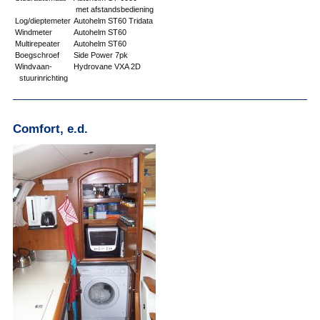
met afstandsbediening
Log/dieptemeter
Autohelm ST60 Tridata
Windmeter
Autohelm ST60
Multirepeater
Autohelm ST60
Boegschroef
Side Power 7pk
Windvaan-
Hydrovane VXA 2D
stuurinrichting
Comfort, e.d.