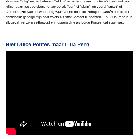
klinkt wat "lullig" en het betekent "inktvis" in het Portugees. En
Pena
? Heeft ook iets
lulligs, daarnaast betekent het zoveel als "pen" of "pluim", en vooral "smart" of
"verdriet". Hoewel het woord erg vaak voorkomt in de Portugese
fado´s
ben ik niet
onmiddelijk geneigd mijn boot zoiets als
stuk verdriet
te noemen
.
En...Lula Pena is in
elk geval niet zo´n zelfbewust en huppelig ding als Dulce Pontes, dat staat vast.
Niet Dulce Pontes maar Lula Pena