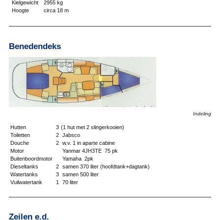
Kielgewicht
2955 kg
Hoogte
circa 18 m
Benedendeks
Indeling
Hutten
3
(1 hut met 2 slingerkooien)
Toiletten
2
Jabsco
Douche
2
w.v. 1 in aparte cabine
Motor
Yanmar 4JH3TE 75 pk
Buitenboordmotor
Yamaha 2pk
Dieseltanks
2
samen 370 liter (hoofdtank+dagtank)
Watertanks
3
samen 500 liter
Vuilwatertank
1
70 liter
Zeilen e.d.