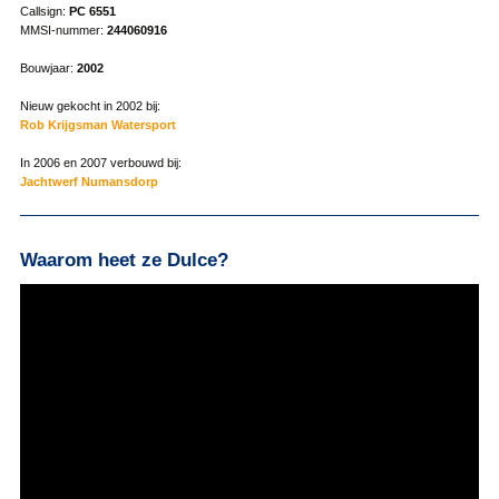
Callsign:
PC 6551
MMSI-nummer:
244060916
Bouwjaar:
2002
Nieuw gekocht in 2002 bij:
Rob Krijgsman Watersport
In 2006 en 2007 verbouwd bij:
Jachtwerf Numansdorp
Waarom heet ze Dulce?