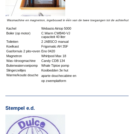
Wasmachine en magnetron, ingebouwd in één van de twee toegangen tot de achterhut
Kachel
Webasto Airtop 5000
Boiler (op motor)
C.Warm CWB40-VJ
capaciteit 40 liter
Toiletten
2 JABSCO manual
Koelkast
Frigomatic AH 35F
Gasfornuis 2 pits+oven
Eno 0420
Magnetron
Whirlpool Max 18
Was-/droogmachine
Candy CDB 134
Buitenwatervoetpomp
Whale Tiptoe pomp
Slingerzeiltjes
Kooibedden 3e hut
Warme/koude douche
aparte douchecabine en
op zwemplatform
Stempel e.d.