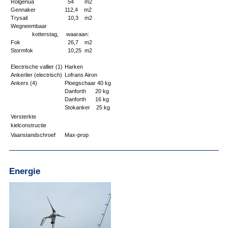
Rolgenua
54 m2
Gennaker
112,4 m2
Trysail
10,3 m2
Wegneembaar
kotterstag,
waaraan:
Fok
26,7 m2
Stormfok
10,25 m2
Electrische vallier (1)
Harken
Ankerlier (electrisch)
Lofrans Airon
Ankers (4)
Ploegschaar 40 kg
Danforth 20 kg
Danforth 16 kg
Stokanker 25 kg
Versterkte
kielconstructie
Vaanstandschroef
Max-prop
Energie