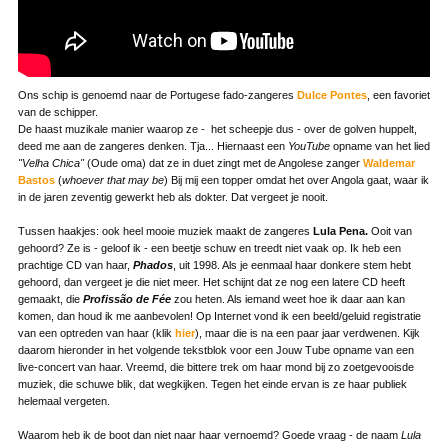
Ons schip is genoemd naar de Portugese fado-zangeres
Dulce Pontes
, een favoriet
van de schipper.
De haast muzikale manier waarop ze - het scheepje dus - over de golven huppelt,
deed me aan de zangeres denken. Tja... Hiernaast een
YouTube
opname van het lied
"Velha Chica"
(Oude oma) dat ze in duet zingt met de Angolese zanger
Waldemar
Bastos
(
whoever that may be
) Bij mij een topper omdat het over Angola gaat, waar ik
in de jaren zeventig gewerkt heb als dokter. Dat vergeet je nooit.
Tussen haakjes: ook heel mooie muziek maakt de zangeres
Lula Pena.
Ooit van
gehoord? Ze is - geloof ik - een beetje schuw en treedt niet vaak op. Ik heb een
prachtige CD van haar,
Phados
, uit 1998. Als je eenmaal haar donkere stem hebt
gehoord, dan vergeet je die niet meer. Het schijnt dat ze nog een latere CD heeft
gemaakt, die
Profissão de Fée
zou heten. Als iemand weet hoe ik daar aan kan
komen, dan houd ik me aanbevolen! Op Internet vond ik een beeld/geluid registratie
van een optreden van haar (klik
hier
), maar die is na een paar jaar verdwenen. Kijk
daarom hieronder in het volgende tekstblok voor een Jouw Tube opname van een
live-concert van haar. Vreemd, die bittere trek om haar mond bij zo zoetgevooisde
muziek, die schuwe blik, dat wegkijken. Tegen het einde ervan is ze haar publiek
helemaal vergeten.
Waarom heb ik de boot dan niet naar haar vernoemd? Goede vraag - de naam
Lula