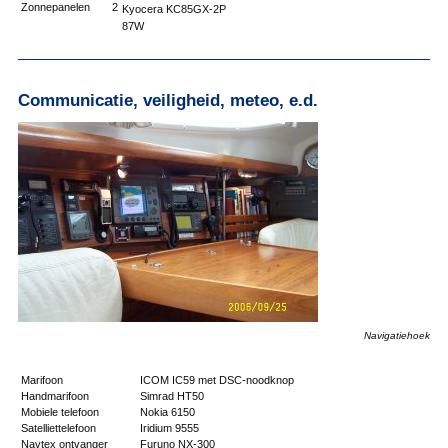
Zonnepanelen
2
Kyocera KC85GX-2P
87W
Communicatie, veiligheid, meteo, e.d.
Navigatiehoek
Marifoon
ICOM IC59 met DSC-noodknop
Handmarifoon
Simrad HT50
Mobiele telefoon
Nokia 6150
Satelliettelefoon
Iridium 9555
Navtex ontvanger
Furuno NX-300