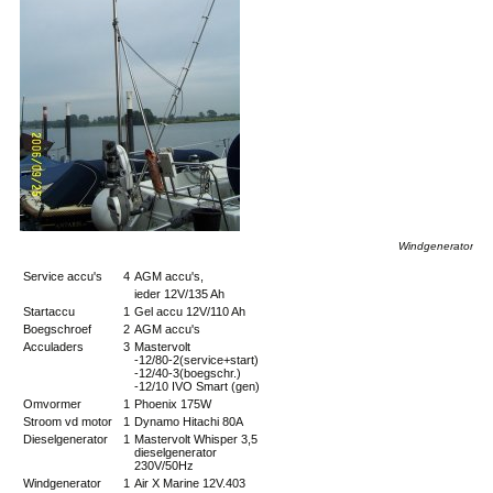
Windgenerator
Service accu's
4
AGM accu's,
ieder 12V/135 Ah
Startaccu
1
Gel accu 12V/110 Ah
Boegschroef
2
AGM accu's
Acculaders
3
Mastervolt
-12/80-2(service+start)
-12/40-3(boegschr.)
-12/10 IVO Smart (gen)
Omvormer
1
Phoenix 175W
Stroom vd motor
1
Dynamo Hitachi 80A
Dieselgenerator
1
Mastervolt Whisper 3,5
dieselgenerator
230V/50Hz
Windgenerator
1
Air X Marine 12V.403