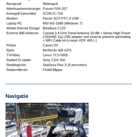
Barograaf
Meteograf
Weerkaartenontvanger
Furuno FAX-207
Kortegolf transmitter
ICOM IC-718
Modem
Pactor SCS PTC-II USB
Laptop PC
MSI MS-1688 (Windows 7)
Mobiel Internet Dongel
Bandluxe C120
Externe WiFi Antenne
Canopii 2,4 GHz Panel Antenna 18 dBi + Senao High Power
(100mW) 11g USB adapter met externe antenne aansluiting
+ WiFi Cable kit 6 meter HDF 400 (-)
Printer
Canon i70
Epirb
McMurdo 406 GPS
TV/Video
Lenco TCV-9905
Radio/CD-speler
Sony CDX-360
Reddingsvlot
SeaSava Plus X (6 personen)
Radarreflector
Firdell Blipper
Navigatie