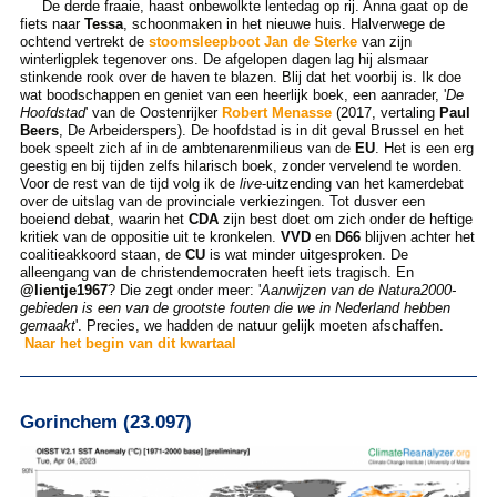
De derde fraaie, haast onbewolkte lentedag op rij. Anna gaat op de
fiets naar
Tessa
, schoonmaken in het nieuwe huis. Halverwege de
ochtend vertrekt de
stoomsleepboot Jan de Sterke
van zijn
winterligplek tegenover ons. De afgelopen dagen lag hij alsmaar
stinkende rook over de haven te blazen. Blij dat het voorbij is. Ik doe
wat boodschappen en geniet van een heerlijk boek, een aanrader, '
De
Hoofdstad
' van de Oostenrijker
Robert Menasse
(2017, vertaling
Paul
Beers
, De Arbeiderspers). De hoofdstad is in dit geval Brussel en het
boek speelt zich af in de ambtenarenmilieus van de
EU
. Het is een erg
geestig en bij tijden zelfs hilarisch boek, zonder vervelend te worden.
Voor de rest van de tijd volg ik de
live
-uitzending van het kamerdebat
over de uitslag van de provinciale verkiezingen. Tot dusver een
boeiend debat, waarin het
CDA
zijn best doet om zich onder de heftige
kritiek van de oppositie uit te kronkelen.
VVD
en
D66
blijven achter het
coalitieakkoord staan, de
CU
is wat minder uitgesproken. De
alleengang van de christendemocraten heeft iets tragisch. En
@lientje1967
? Die zegt onder meer: '
Aanwijzen van de Natura2000-
gebieden is een van de grootste fouten die we in Nederland hebben
gemaakt
'. Precies, we hadden de natuur gelijk moeten afschaffen.
Naar het begin van dit kwartaal
Gorinchem (23.097)