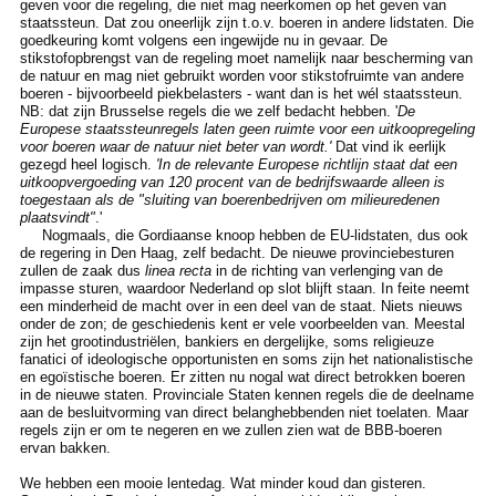
geven voor die regeling, die niet mag neerkomen op het geven van
staatssteun. Dat zou oneerlijk zijn t.o.v. boeren in andere lidstaten. Die
goedkeuring komt volgens een ingewijde nu in gevaar. De
stikstofopbrengst van de regeling moet namelijk naar bescherming van
de natuur en mag niet gebruikt worden voor stikstofruimte van andere
boeren - bijvoorbeeld piekbelasters - want dan is het wél staatssteun.
NB: dat zijn Brusselse regels die we zelf bedacht hebben. '
De
Europese staatssteunregels laten geen ruimte voor een uitkoopregeling
voor boeren waar de natuur niet beter van wordt.'
Dat vind ik eerlijk
gezegd heel logisch.
'In de relevante Europese richtlijn staat dat een
uitkoopvergoeding van 120 procent van de bedrijfswaarde alleen is
toegestaan als de "sluiting van boerenbedrijven om milieuredenen
plaatsvindt"
.'
Nogmaals, die Gordiaanse knoop hebben de EU-lidstaten, dus ook
de regering in Den Haag, zelf bedacht. De nieuwe provinciebesturen
zullen de zaak dus
linea recta
in de richting van verlenging van de
impasse sturen, waardoor Nederland op slot blijft staan. In feite neemt
een minderheid de macht over in een deel van de staat. Niets nieuws
onder de zon; de geschiedenis kent er vele voorbeelden van. Meestal
zijn het grootindustriëlen, bankiers en dergelijke, soms religieuze
fanatici of ideologische opportunisten en soms zijn het nationalistische
en egoïstische boeren. Er zitten nu nogal wat direct betrokken boeren
in de nieuwe staten. Provinciale Staten kennen regels die de deelname
aan de besluitvorming van direct belanghebbenden niet toelaten. Maar
regels zijn er om te negeren en we zullen zien wat de BBB-boeren
ervan bakken.
We hebben een mooie lentedag. Wat minder koud dan gisteren.