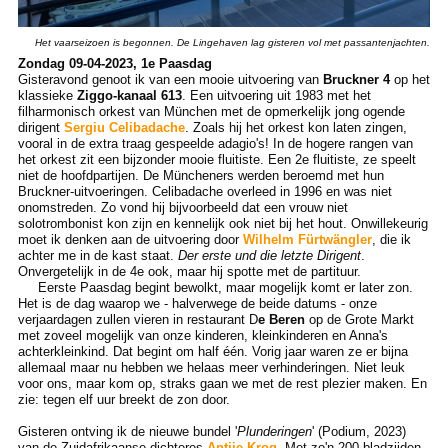
Het vaarseizoen is begonnen. De Lingehaven lag gisteren vol met passantenjachten.
Zondag 09-04-2023, 1e Paasdag
Gisteravond genoot ik van een mooie uitvoering van
Bruckner 4
op het
klassieke
Ziggo-kanaal 613
. Een uitvoering uit 1983 met het
filharmonisch orkest van München met de opmerkelijk jong ogende
dirigent
Sergiu Celibadache
. Zoals hij het orkest kon laten zingen,
vooral in de extra traag gespeelde adagio's! In de hogere rangen van
het orkest zit een bijzonder mooie fluitiste. Een 2e fluitiste, ze speelt
niet de hoofdpartijen. De Müncheners werden beroemd met hun
Bruckner-uitvoeringen. Celibadache overleed in 1996 en was niet
onomstreden. Zo vond hij bijvoorbeeld dat een vrouw niet
solotrombonist kon zijn en kennelijk ook niet bij het hout. Onwillekeurig
moet ik denken aan de uitvoering door
Wilhelm Fürtwängler
, die ik
achter me in de kast staat.
Der erste und die letzte Dirigent
.
Onvergetelijk in de 4e ook, maar hij spotte met de partituur.
Eerste Paasdag begint bewolkt, maar mogelijk komt er later zon.
Het is de dag waarop we - halverwege de beide datums - onze
verjaardagen zullen vieren in restaurant D
e Beren
op de Grote Markt
met zoveel mogelijk van onze kinderen, kleinkinderen en Anna's
achterkleinkind. Dat begint om half één. Vorig jaar waren ze er bijna
allemaal maar nu hebben we helaas meer verhinderingen. Niet leuk
voor ons, maar kom op, straks gaan we met de rest plezier maken. En
zie: tegen elf uur breekt de zon door.
Gisteren ontving ik de nieuwe bundel '
Plunderingen
' (Podium, 2023)
van de Zuidafrikaanse dichteres
Antjie Krog
. Met zo'n 200 bladzijden