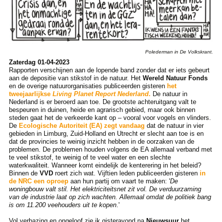
Polederman in De Volkskrant.
Zaterdag 01-04-2023
Rapporten verschijnen aan de lopende band zonder dat er iets gebeurt
aan de depositie van stikstof in de natuur. Het
Wereld Natuur Fonds
en de overige natuurorganisaties publiceerden gisteren
het
tweejaarlijkse
Living Planet Report Nederland
.
De natuur in
Nederland is er beroerd aan toe. De grootste achteruitgang valt te
bespeuren in duinen, heide en agrarisch gebied, maar ook binnen
steden gaat het de verkeerde kant op – vooral voor vogels en vlinders.
De
Ecologische Autoriteit (EA) zegt vandaag
dat de natuur in vier
gebieden in Limburg, Zuid-Holland en Utrecht er slecht aan toe is en
dat de provincies te weinig inzicht hebben in de oorzaken van de
problemen. De problemen houden volgens de EA allemaal verband met
te veel stikstof, te weinig of te veel water en een slechte
waterkwaliteit. Wanneer komt eindelijk de kenterering in het beleid?
Binnen de
VVD
roert zich wat. Vijftien leden publiceerden gisteren
in
de NRC een oproep
aan hun partij om vaart te maken: '
De
woningbouw valt stil. Het elektriciteitsnet zit vol. De verduurzaming
van de industrie laat op zich wachten. Allemaal omdat de politiek bang
is om 11.200 veehouders uit te kopen
.'
Vol verbazing en ongeloof zie ik gisteravond na
Nieuwsuur
het