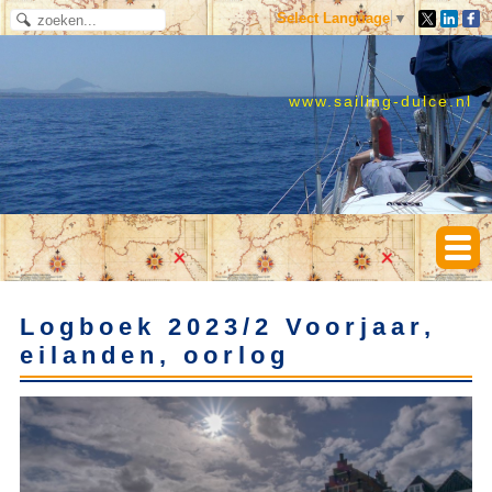
Select Language
▼
www.sailing-dulce.nl
Logboek 2023/2 Voorjaar,
eilanden, oorlog