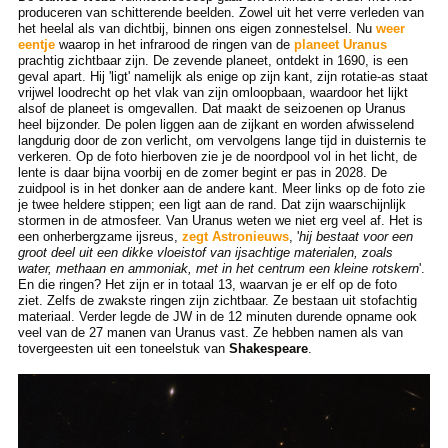
produceren van schitterende beelden. Zowel uit het verre verleden van
het heelal als van dichtbij, binnen ons eigen zonnestelsel. Nu
weer
eentje
waarop in het infrarood de ringen van de
planeet Uranus
prachtig zichtbaar zijn. De zevende planeet, ontdekt in 1690, is een
geval apart. Hij 'ligt' namelijk als enige op zijn kant, zijn rotatie-as staat
vrijwel loodrecht op het vlak van zijn omloopbaan, waardoor het lijkt
alsof de planeet is omgevallen. Dat maakt de seizoenen op Uranus
heel bijzonder. De polen liggen aan de zijkant en worden afwisselend
langdurig door de zon verlicht, om vervolgens lange tijd in duisternis te
verkeren. Op de foto hierboven zie je de noordpool vol in het licht, de
lente is daar bijna voorbij en de zomer begint er pas in 2028. De
zuidpool is in het donker aan de andere kant. Meer links op de foto zie
je twee heldere stippen; een ligt aan de rand. Dat zijn waarschijnlijk
stormen in de atmosfeer. Van Uranus weten we niet erg veel af. Het is
een onherbergzame ijsreus,
zegt Astronieuws
, '
hij bestaat voor een
groot deel uit een dikke vloeistof van ijsachtige materialen, zoals
water, methaan en ammoniak, met in het centrum een kleine rotskern
'.
En die ringen? Het zijn er in totaal 13, waarvan je er elf op de foto
ziet. Zelfs de zwakste ringen zijn zichtbaar. Ze bestaan uit stofachtig
materiaal. Verder legde de JW in de 12 minuten durende opname ook
veel van de 27 manen van Uranus vast. Ze hebben namen als van
tovergeesten uit een toneelstuk van
Shakespeare
.