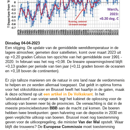
Dinsdag 04-04-2023
Een stijging. De
update
van de gemiddelde wereldtemperatuur in de
lagere atmosfeer, gemeten door satellieten, komt over maart 2023 uit
op +0,20 graden Celsius ten opzichte van het gemiddelde over 1991 -
2020. In februari was het nog +0,08. De lineaire opwarmingstrend blijft
+0,13 graden per periode van tien jaar (+0,11 graden boven de oceanen
en +0,18 boven de continenten).
Er zijn talloze manieren om de natuur in ons land naar de verdommenis
te helpen en ze worden allemaal toegepast. Dat geldt in optima forma
voor het stikstofdossier en Brussel heeft het haarfijn in de gaten, maak
ik deze ochtend op uit
een artikel in De Volkskrant
. In het
'uitstelakkoord' van vorige week legt het kabinet de oplossing voor de
uitkoop van boeren neer bij de provincies. De verwachting is dat in de
meeste provinciebesturen
BBB
aan de macht zal komen. De boeren
hebben twee breekpunten: geen halvering van de depositie in 2030 en
geen verplichte uitkoop van boeren. Brussel moet nog toestemming
geven voor de uitkoopregeling, die minister
Van der Wal
opstelt. Waar
blijft die trouwens? De
Europese Commissie
moet toestemming