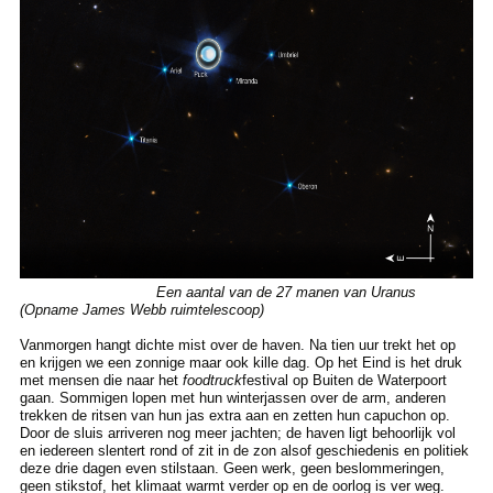
Een aantal van de 27 manen van Uranus
(Opname James Webb ruimtelescoop)
Vanmorgen hangt dichte mist over de haven. Na tien uur trekt het op
en krijgen we een zonnige maar ook kille dag. Op het Eind is het druk
met mensen die naar het
foodtruck
festival op Buiten de Waterpoort
gaan. Sommigen lopen met hun winterjassen over de arm, anderen
trekken de ritsen van hun jas extra aan en zetten hun capuchon op.
Door de sluis arriveren nog meer jachten; de haven ligt behoorlijk vol
en iedereen slentert rond of zit in de zon alsof geschiedenis en politiek
deze drie dagen even stilstaan. Geen werk, geen beslommeringen,
geen stikstof, het klimaat warmt verder op en de oorlog is ver weg.