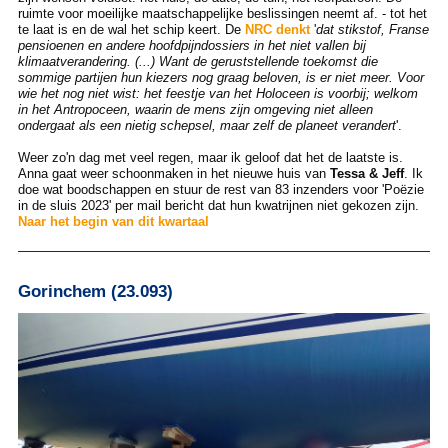
ruimte voor moeilijke maatschappelijke beslissingen neemt af. - tot het
te laat is en de wal het schip keert. De
NRC denkt
'
dat stikstof, Franse
pensioenen en andere hoofdpijndossiers in het niet vallen bij
klimaatverandering. (...) Want de geruststellende toekomst die
sommige partijen hun kiezers nog graag beloven, is er niet meer. Voor
wie het nog niet wist: het feestje van het Holoceen is voorbij; welkom
in het Antropoceen, waarin de mens zijn omgeving niet alleen
ondergaat als een nietig schepsel, maar zelf de planeet verandert
'.
Weer zo'n dag met veel regen, maar ik geloof dat het de laatste is.
Anna gaat weer schoonmaken in het nieuwe huis van
Tessa & Jeff
. Ik
doe wat boodschappen en stuur de rest van 83 inzenders voor 'Poëzie
in de sluis 2023' per mail bericht dat hun kwatrijnen niet gekozen zijn.
Naar het begin van dit kwartaal
Gorinchem (23.093)