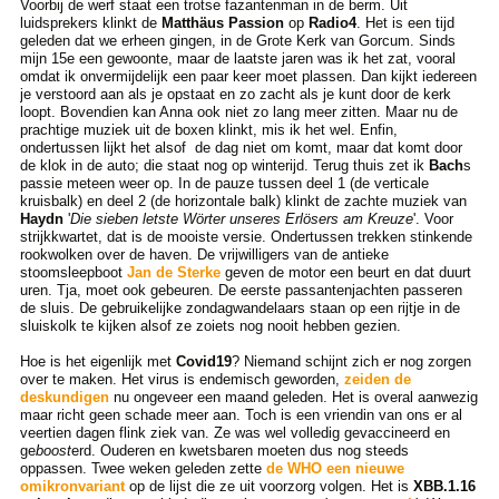
Voorbij de werf staat een trotse fazantenman in de berm. Uit
luidsprekers klinkt de
Matthäus Passion
op
Radio4
. Het is een tijd
geleden dat we erheen gingen, in de Grote Kerk van Gorcum. Sinds
mijn 15e een gewoonte, maar de laatste jaren was ik het zat, vooral
omdat ik onvermijdelijk een paar keer moet plassen. Dan kijkt iedereen
je verstoord aan als je opstaat en zo zacht als je kunt door de kerk
loopt. Bovendien kan Anna ook niet zo lang meer zitten. Maar nu de
prachtige muziek uit de boxen klinkt, mis ik het wel. Enfin,
ondertussen lijkt het alsof de dag niet om komt, maar dat komt door
de klok in de auto; die staat nog op winterijd. Terug thuis zet ik
Bach
s
passie meteen weer op. In de pauze tussen deel 1 (de verticale
kruisbalk) en deel 2 (de horizontale balk) klinkt de zachte muziek van
Haydn
'
Die sieben letste Wörter unseres Erlösers am Kreuze
'. Voor
strijkkwartet, dat is de mooiste versie. Ondertussen trekken stinkende
rookwolken over de haven. De vrijwilligers van de antieke
stoomsleepboot
Jan de Sterke
geven de motor een beurt en dat duurt
uren. Tja, moet ook gebeuren. De eerste passantenjachten passeren
de sluis. De gebruikelijke zondagwandelaars staan op een rijtje in de
sluiskolk te kijken alsof ze zoiets nog nooit hebben gezien.
Hoe is het eigenlijk met
Covid19
? Niemand schijnt zich er nog zorgen
over te maken. Het virus is endemisch geworden,
zeiden de
deskundigen
nu ongeveer een maand geleden. Het is overal aanwezig
maar richt geen schade meer aan. Toch is een vriendin van ons er al
veertien dagen flink ziek van. Ze was wel volledig gevaccineerd en
ge
boost
erd. Ouderen en kwetsbaren moeten dus nog steeds
oppassen. Twee weken geleden zette
de WHO een nieuwe
omikronvariant
op de lijst die ze uit voorzorg volgen. Het is
XBB.1.16