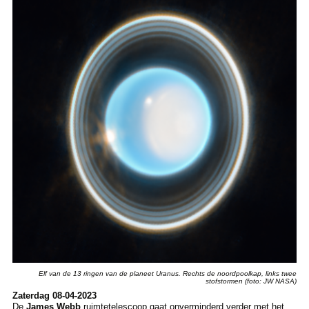
Elf van de 13 ringen van de planeet Uranus. Rechts de noordpoolkap, links twee
stofstormen (foto: JW NASA)
Zaterdag 08-04-2023
De
James Webb
ruimtetelescoop gaat onverminderd verder met het