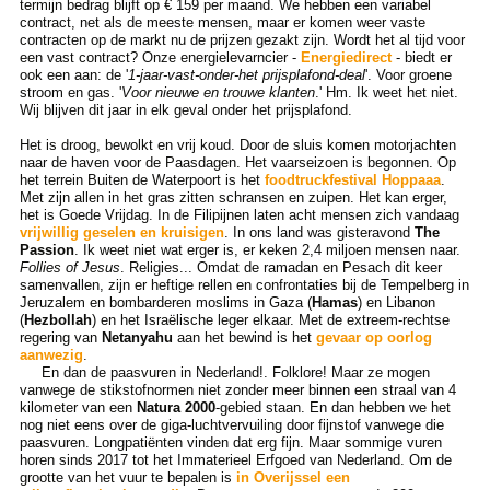
termijn bedrag blijft op € 159 per maand. We hebben een variabel
contract, net als de meeste mensen, maar er komen weer vaste
contracten op de markt nu de prijzen gezakt zijn. Wordt het al tijd voor
een vast contract? Onze energielevarncier -
Energiedirect
- biedt er
ook een aan: de '
1-jaar-vast-onder-het prijsplafond-deal
'. Voor groene
stroom en gas. '
Voor nieuwe en trouwe klanten
.' Hm. Ik weet het niet.
Wij blijven dit jaar in elk geval onder het prijsplafond.
Het is droog, bewolkt en vrij koud. Door de sluis komen motorjachten
naar de haven voor de Paasdagen. Het vaarseizoen is begonnen. Op
het terrein Buiten de Waterpoort is het
foodtruckfestival Hoppaaa
.
Met zijn allen in het gras zitten schransen en zuipen. Het kan erger,
het is Goede Vrijdag. In de Filipijnen laten acht mensen zich vandaag
vrijwillig geselen en kruisigen
. In ons land was gisteravond
The
Passion
. Ik weet niet wat erger is, er keken 2,4 miljoen mensen naar.
Follies of Jesus
. Religies... Omdat de ramadan en Pesach dit keer
samenvallen, zijn er heftige rellen en confrontaties bij de Tempelberg in
Jeruzalem en bombarderen moslims in Gaza (
Hamas
) en Libanon
(
Hezbollah
) en het Israëlische leger elkaar. Met de extreem-rechtse
regering van
Netanyahu
aan het bewind is het
gevaar op oorlog
aanwezig
.
En dan de paasvuren in Nederland!. Folklore! Maar ze mogen
vanwege de stikstofnormen niet zonder meer binnen een straal van 4
kilometer van een
Natura 2000
-gebied staan. En dan hebben we het
nog niet eens over de giga-luchtvervuiling door fijnstof vanwege die
paasvuren. Longpatiënten vinden dat erg fijn. Maar sommige vuren
horen sinds 2017 tot het Immaterieel Erfgoed van Nederland. Om de
grootte van het vuur te bepalen is
in Overijssel een