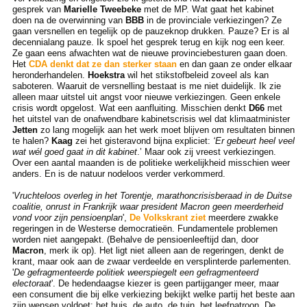
gesprek van
Marielle Tweebeke
met de MP. Wat gaat het kabinet
doen na de overwinning van
BBB
in de provinciale verkiezingen? Ze
gaan versnellen en tegelijk op de pauzeknop drukken. Pauze? Er is al
decennialang pauze. Ik spoel het gesprek terug en kijk nog een keer.
Ze gaan eens afwachten wat de nieuwe provinciebesturen gaan doen.
Het
CDA denkt dat ze dan sterker staan
en dan gaan ze onder elkaar
heronderhandelen.
Hoekstra
wil het stikstofbeleid zoveel als kan
saboteren. Waaruit de versnelling bestaat is me niet duidelijk. Ik zie
alleen maar uitstel uit angst voor nieuwe verkiezingen. Geen enkele
crisis wordt opgelost. Wat een aanfluiting. Misschien denkt
D66
met
het uitstel van de onafwendbare kabinetscrisis wel dat klimaatminister
Jetten
zo lang mogelijk aan het werk moet blijven om resultaten binnen
te halen?
Kaag
zei het gisteravond bijna expliciet:
‘Er gebeurt heel veel
wat wél goed gaat in dit kabinet
.’ Maar ook zij vreest verkiezingen.
Over een aantal maanden is de politieke werkelijkheid misschien weer
anders. En is de natuur nodeloos verder verkommerd.
'
Vruchteloos overleg in het Torentje, marathoncrisisberaad in de Duitse
coalitie, onrust in Frankrijk waar president Macron geen meerderheid
vond voor zijn pensioenplan
',
De Volkskrant ziet
meerdere zwakke
regeringen in de Westerse democratieën. Fundamentele problemen
worden niet aangepakt. (Behalve de pensioenleeftijd dan, door
Macron
, merk ik op). Het ligt niet alleen aan de regeringen, denkt de
krant, maar ook aan de zwaar verdeelde en versplinterde parlementen.
'
De gefragmenteerde politiek weerspiegelt een gefragmenteerd
electoraat
'. De hedendaagse kiezer is geen partijganger meer, maar
een consument die bij elke verkiezing bekijkt welke partij het beste aan
zijn wensen voldoet: het huis, de auto, de tuin, het leefpatroon. De