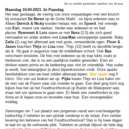
De nu traditie geworden trapfoto van dit jaar.
Maandag 10-04-2023. 2e Paasdag
Het was geslaagd, de viering van onze verjaardagen met een brunch
bij restaurant
De Beren
op de Grote Markt - en bijna iedereen was er.
Alleen
Derrick & Nicky
konden helaas niet, en
Sjoerd
, het vriendje
van
Esri
, moest ook werken. Verder was iedereen er en had
plezier.
Rommert & Lois
waren er met
Nora
(2,5) die zich goed
vermaakte en onder andere met
Lina-Mae
verstoppertje speelde. Baby
Zaila
(1) zag het allemaal aan met grote, verwonderde ogen.
Floor &
Jason
brachten
Thijs
en
Lisa
mee. Thijs (13) heeft nu dezelfde lengte
als ik. Hij gaat in augustus naar de middelbare school. Ook
Bas
verscheen tenslotte. De foto met iedereen op de trap lukte zoals je
hierboven ziet; dat is nu een jaarlijkse traditie geworden. Eten en
drinken waren prima en de bediening was vlot en vriendelijk. Hoe ouder
je wordt, hoe belangrijker je deze bijeenkomsten vindt. Onze aparte
familietakken zien we heel zelden allemaal bijeen.
Hier staan
nog 4
foto's. Om vier uur braken we op.
Pijke
kwam Thijs en Lisa halen om
de rest van de Pasen naar zijn moeder te gaan. Een deel ging toch nog
kijken hoe het op het
Foodtruck
festival op Buiten de Waterpoort was,
maar niet om opnieuw te gaan eten. Er bleek een zweefmolen te zijn.
Anna en ik liepen moe en tevreden naar huis. Een onvergetelijke
middag.
Vanmorgen om 7 uur plaatst een jongeman vanaf een vrachtwagentje
luidruchtig 2 toiletten en een pisbak verderop in de straat. Een verlate
levering ten behoeve van het
Foodtruck
festival? Dan is hij twee dagen
te laat en op de verkeerde plek. Toiletten en pisbak blijven de hele dag