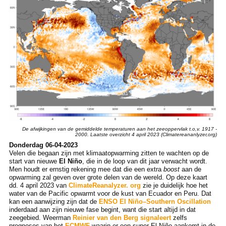
De afwijkingen van de gemiddelde temperaturen aan het zeeoppervlak t.o,v. 1917 -
2000. Laatste overzicht 4 april 2023 (Climatereananlyzer,org)
Donderdag 06-04-2023
Velen die begaan zijn met klimaatopwarming zitten te wachten op de
start van nieuwe
El Niño
, die in de loop van dit jaar verwacht wordt.
Men houdt er ernstig rekening mee dat die een extra
boost
aan de
opwarming zal geven over grote delen van de wereld. Op deze kaart
dd. 4 april 2023 van
ClimateReanalyzer. org
zie je duidelijk hoe het
water van de Pacific opwarmt voor de kust van Ecuador en Peru. Dat
kan een aanwijzing zijn dat de
ENSO
El Niño–Southern Oscillation
inderdaad aan zijn nieuwe fase begint, want die start altijd in dat
zeegebied. Weerman
Reinier van den Berg signaleert
zelfs
prognoses van het
ECMWF
waarin er een super-El Niño aankomt in de