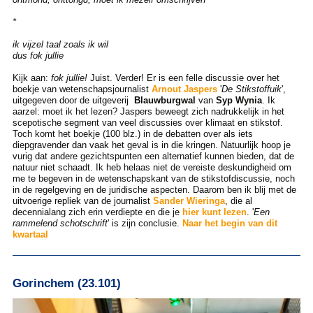
*
ik vijzel taal zoals ik wil
dus fok jullie
Kijk aan:
fok jullie!
Juist. Verder! Er is een felle discussie over het
boekje van wetenschapsjournalist
Arnout Jaspers
'
De Stikstoffuik
',
uitgegeven door de uitgeverij
Blauwburgwal
van
Syp Wynia
. Ik
aarzel: moet ik het lezen? Jaspers beweegt zich nadrukkelijk in het
scepotische segment van veel discussies over klimaat en stikstof.
Toch komt het boekje (100 blz.) in de debatten over als iets
diepgravender dan vaak het geval is in die kringen. Natuurlijk hoop je
vurig dat andere gezichtspunten een alternatief kunnen bieden, dat de
natuur niet schaadt. Ik heb helaas niet de vereiste deskundigheid om
me te begeven in de wetenschapskant van de stikstofdiscussie, noch
in de regelgeving en de juridische aspecten. Daarom ben ik blij met de
uitvoerige repliek van de journalist
Sander Wieringa
, die al
decennialang zich erin verdiepte en die je
hier kunt lezen
. '
Een
rammelend schotschrift
' is zijn conclusie.
Naar het begin van dit
kwartaal
Gorinchem (23.101)