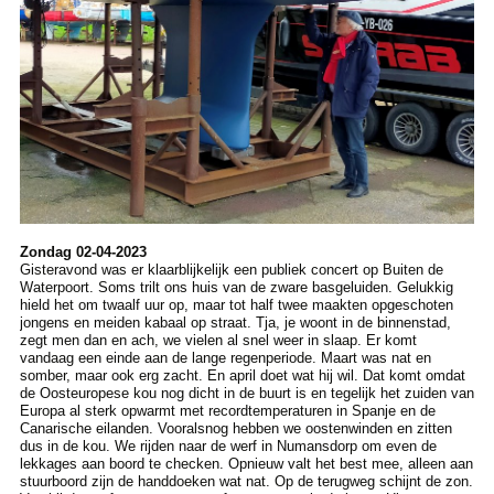
Zondag 02-04-2023
Gisteravond was er klaarblijkelijk een publiek concert op Buiten de
Waterpoort. Soms trilt ons huis van de zware basgeluiden. Gelukkig
hield het om twaalf uur op, maar tot half twee maakten opgeschoten
jongens en meiden kabaal op straat. Tja, je woont in de binnenstad,
zegt men dan en ach, we vielen al snel weer in slaap. Er komt
vandaag een einde aan de lange regenperiode. Maart was nat en
somber, maar ook erg zacht. En april doet wat hij wil. Dat komt omdat
de Oosteuropese kou nog dicht in de buurt is en tegelijk het zuiden van
Europa al sterk opwarmt met recordtemperaturen in Spanje en de
Canarische eilanden. Vooralsnog hebben we oostenwinden en zitten
dus in de kou. We rijden naar de werf in Numansdorp om even de
lekkages aan boord te checken. Opnieuw valt het best mee, alleen aan
stuurboord zijn de handdoeken wat nat. Op de terugweg schijnt de zon.