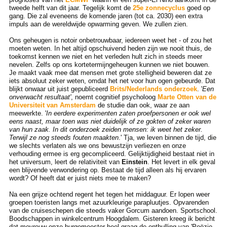
tweede helft van dit jaar. Tegelijk komt de
25e zonnecyclus
goed op
gang. Die zal eveneens de komende jaren (tot ca. 2030) een extra
impuls aan de wereldwijde opwarming geven. We zullen zien.
Ons geheugen is notoir onbetrouwbaar, iedereen weet het - of zou het
moeten weten. In het altijd opschuivend heden zijn we nooit thuis, de
toekomst kennen we niet en het verleden hult zich in steeds meer
nevelen. Zelfs op ons kortetermijngeheugen kunnen we niet bouwen.
Je maakt vaak mee dat mensen met grote stelligheid beweren dat ze
iets absoluut zeker weten, omdat het net voor hun ogen gebeurde. Dat
blijkt onwaar uit juist gepubliceerd
Brits/Nederlands onderzoek
. '
Een
onverwacht resultaat'
, noemt cognitief psycholoog
Marte Otten van de
Universiteit van Amsterdam
de studie dan ook, waar ze aan
meewerkte. '
In eerdere experimenten zaten proefpersonen er ook wel
eens naast, maar toen was niet duidelijk of ze gokten of zeker waren
van hun zaak. In dit onderzoek zeiden mensen: ik weet het zeker.
Terwijl ze nog steeds fouten maakten
.' Tja, we leven binnen de tijd, die
we slechts verlaten als we ons bewustzijn verliezen en onze
verhouding ermee is erg gecompliceerd. Gelijktijdigheid bestaat niet in
het universum, leert de relativiteit van
Einstein
. Het levert in elk geval
een blijvende verwondering op. Bestaat de tijd alleen als hij ervaren
wordt? Of heeft dat er juist niets mee te maken?
Na een grijze ochtend regent het tegen het middaguur. Er lopen weer
groepen toeristen langs met azuurkleurige parapluutjes. Opvarenden
van de cruiseschepen die steeds vaker Gorcum aandoen. Sportschool.
Boodschappen in winkelcentrum Hoogdalem. Gisteren kreeg ik bericht
dat mevrouw onze burgemeester heel graag de onthulling van 'Poëzie