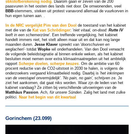
stikstofberekening nodig
. Daarom gaan er zeven van de 200
paasvuren in het oosten des lands niet door. De omwonenden, veel
BBB
-stemmers, steken uit protest vanavond allemaal de vuurkorven in
hun eigen tuinen aan. .
In de NRC vergelijkt Pim van den Dool
de toestand van het kabinet
met die van de
Kat van Schrödinger
: '
niet vitaal, on-dood:
Rutte IV
leeft in een schemerzöne
'. Een treffende vergelijking, het kabinet
handelt immers niet, het stelt alleen maar uit en dat kan nog lange
maanden duren.
Jesse Klaver
spreekt van '
doorschuiven en
weglachen
'- totdat
Wopke
wil onderhandelen. Van den Dool verwacht
de volgende beleidstagnatie al binnen enkele weken, als het kabinet
besluiten moet nemen over extra klimaatmaatregelen uit het ambtelijk
rapport
Scherpe doelen, scherpe keuzes
. Om de ambitie van 60
procent reductie van de CO2-uitstoot in 2030 te halen, is volgens de
onderzoekers vergaand klimaatbeleid nodig. Daarbij is '
het inkrimpen
van de veestapel onvermijdelijk
'. '
No pain, no gain'
, schrijven ze. Je
ziet het aankomen, dat gaat niks worden. Waar zjn de leden van het
kabinet vandaag? Ze zitten bij verschillende uitvoeringen van de
Matthäus Passion
. Ach,
für unsere Sünden
. Zalig het land met zulke
politici.
Naar het begin van dit kwartaal
Gorinchem (23.099)