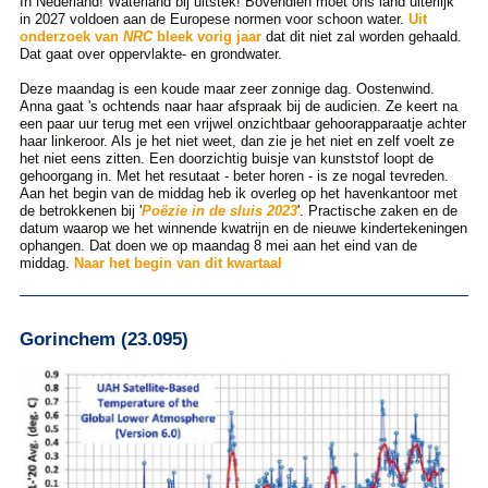
In Nederland! Waterland bij uitstek! Bovendien moet ons land uiterlijk
in 2027 voldoen aan de Europese normen voor schoon water.
Uit
onderzoek van
NRC
bleek vorig jaar
dat dit niet zal worden gehaald.
Dat gaat over oppervlakte- en grondwater.
Deze maandag is een koude maar zeer zonnige dag. Oostenwind.
Anna gaat 's ochtends naar haar afspraak bij de audicien. Ze keert na
een paar uur terug met een vrijwel onzichtbaar gehoorapparaatje achter
haar linkeroor. Als je het niet weet, dan zie je het niet en zelf voelt ze
het niet eens zitten. Een doorzichtig buisje van kunststof loopt de
gehoorgang in. Met het resutaat - beter horen - is ze nogal tevreden.
Aan het begin van de middag heb ik overleg op het havenkantoor met
de betrokkenen bij '
Poëzie in de sluis 2023
'. Practische zaken en de
datum waarop we het winnende kwatrijn en de nieuwe kindertekeningen
ophangen. Dat doen we op maandag 8 mei aan het eind van de
middag.
Naar het begin van dit kwartaal
Gorinchem (23.095)