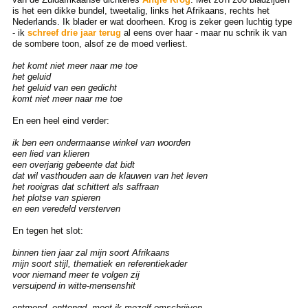
is het een dikke bundel, tweetalig, links het Afrikaans, rechts het
Nederlands. Ik blader er wat doorheen. Krog is zeker geen luchtig type
- ik
schreef drie jaar terug
al eens over haar - maar nu schrik ik van
de sombere toon, alsof ze de moed verliest.
het komt niet meer naar me toe
het geluid
het geluid van een gedicht
komt niet meer naar me toe
En een heel eind verder:
ik ben een ondermaanse winkel van woorden
een lied van klieren
een overjarig gebeente dat bidt
dat wil vasthouden aan de klauwen van het leven
het rooigras dat schittert als saffraan
het plotse van spieren
en een veredeld versterven
En tegen het slot:
binnen tien jaar zal mijn soort Afrikaans
mijn soort stijl, thematiek en referentiekader
voor niemand meer te volgen zij
versuipend in witte-mensenshit
ontmond, onttongd, moet ik mezelf omschrijven