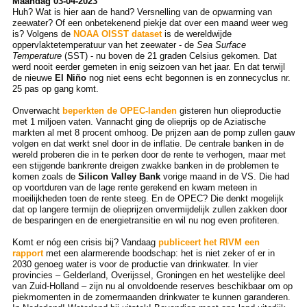
Maandag 03-04-2023
Huh? Wat is hier aan de hand? Versnelling van de opwarming van
zeewater? Of een onbetekenend piekje dat over een maand weer weg
is? Volgens de
NOAA OISST dataset
is de wereldwijde
oppervlaktetemperatuur van het zeewater - de
Sea Surface
Temperature
(SST) - nu boven de 21 graden Celsius gekomen. Dat
werd nooit eerder gemeten in enig seizoen van het jaar. En dat terwijl
de nieuwe
El Niño
nog niet eens echt begonnen is en zonnecyclus nr.
25 pas op gang komt.
Onverwacht
beperkten de OPEC-landen
gisteren hun olieproductie
met 1 miljoen vaten. Vannacht ging de olieprijs op de Aziatische
markten al met 8 procent omhoog. De prijzen aan de pomp zullen gauw
volgen en dat werkt snel door in de inflatie. De centrale banken in de
wereld proberen die in te perken door de rente te verhogen, maar met
een stijgende bankrente dreigen zwakke banken in de problemen te
komen zoals de
Silicon Valley Bank
vorige maand in de VS. Die had
op voortduren van de lage rente gerekend en kwam meteen in
moeilijkheden toen de rente steeg. En de OPEC? Die denkt mogelijk
dat op langere termijn de olieprijzen onvermijdelijk zullen zakken door
de besparingen en de energietransitie en wil nu nog even profiteren.
Komt er nóg een crisis bij? Vandaag
publiceert het RIVM een
rapport
met een alarmerende boodschap: het is niet zeker of er in
2030 genoeg water is voor de productie van drinkwater. In vier
provincies – Gelderland, Overijssel, Groningen en het westelijke deel
van Zuid-Holland – zijn nu al onvoldoende reserves beschikbaar om op
piekmomenten in de zomermaanden drinkwater te kunnen garanderen.