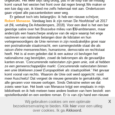
ongebruikt. Het weer blijft lang droog; pas in de loop van de middag
komt vanuit het westen het front over dat regen brengt.We maken er
een luie dag van, ik kleed me zelfs helemaal niet aan. Ondertussen
gaan vrijwel alle passantenboten weer weg.
Er gebeurt toch iets belangrijks: ik heb een nieuwe schrijver,
Robert Menasse
. Vandaag lees ik zijn roman '
De Hoofdstad
' uit 2017
uit (NL vertaling De Arbeiderspers, 2018). Voor een deel is het een bar
geestige satire over het Brusselse milieu van
EU
-ambtenaren, maar
anderzijds een haarscherpe analyse van de wijze waarop het enge
nastreven van nationale belangen door de lidstaten en hun
vertegenwoordigers de Unie remmen in zijn noodzakelijke groei naar
een postnationale staatsmacht, een samengestelde staat die als
raison d'etre
mensenrechten, humanisme, democratie en rechtstaat
heeft. Het is al even geleden dat ik een auteur zó bevlogen het
nationalisme zag bestrijden, zowel de bekrompen als de gevaarlijke
kanten ervan. '
Concurrerende natiestaten zijn geen unie, ook al hebben
ze een gemeenschappelijke markt. Concurrerende natiestaten binnen
een unie blokkeren zowel Europapolitiek als staatspolitiek
.' Het gevaar
komt vooral van rechts. Waarom de Unie ooit werd opgericht: nooit
meer Auschwitz! Dat vergeet de nieuwe generatie te gemakkelijk, met
alle gevaren voor nieuwe oorlogen. Sinds Oekraïne weten we dat
zoiets weer kan. Het boek van Menasse krijgt een ereplaats in mijn
bibliotheek en ik heb meteen twee andere boeken van hem bestelt: een
opstellenbundel en een eerdere roman. Er is van zijn hand een nieuwe
roman over Europa verschenen: '
Die Erweiterung
' (2022), ik wacht op
Wij gebruiken cookies om een optimale
X
de vertaling, die zal wel snel uitkomen.
Naar het begin van dit
bezoekerservaring te bieden. Klik
hier
voor een uitleg
kwartaal
over cookies. Ik ga
Akkoord
.