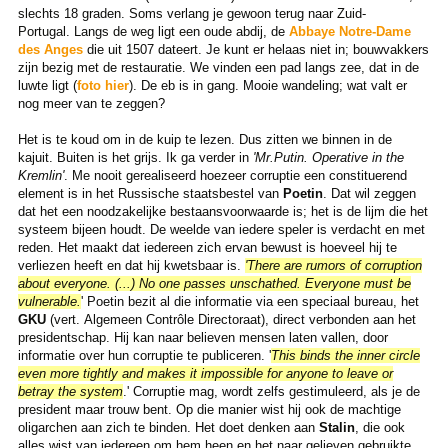
slechts 18 graden. Soms verlang je gewoon terug naar Zuid-
Portugal. Langs de weg ligt een oude abdij, de
Abbaye Notre-Dame
des Anges
die uit 1507 dateert. Je kunt er helaas niet in; bouwvakkers
zijn bezig met de restauratie. We vinden een pad langs zee, dat in de
luwte ligt (
foto hier
). De eb is in gang. Mooie wandeling; wat valt er
nog meer van te zeggen?
Het is te koud om in de kuip te lezen. Dus zitten we binnen in de
kajuit. Buiten is het grijs. Ik ga verder in
'Mr.Putin. Operative in the
Kremlin'
. Me nooit gerealiseerd hoezeer corruptie een constituerend
element is in het Russische staatsbestel van
Poetin
. Dat wil zeggen
dat het een noodzakelijke bestaansvoorwaarde is; het is de lijm die het
systeem bijeen houdt. De weelde van iedere speler is verdacht en met
reden. Het maakt dat iedereen zich ervan bewust is hoeveel hij te
verliezen heeft en dat hij kwetsbaar is.
'There are rumors of corruption
about everyone. (...) No one passes unschathed. Everyone must be
vulnerable.
' Poetin bezit al die informatie via een speciaal bureau, het
GKU
(vert. Algemeen Contrôle Directoraat), direct verbonden aan het
presidentschap. Hij kan naar believen mensen laten vallen, door
informatie over hun corruptie te publiceren. '
This binds the inner circle
even more tightly and makes it impossible for anyone to leave or
betray the system
.' Corruptie mag, wordt zelfs gestimuleerd, als je de
president maar trouw bent. Op die manier wist hij ook de machtige
oligarchen aan zich te binden. Het doet denken aan
Stalin
, die ook
alles wist van iedereen om hem heen en het naar gelieven gebruikte