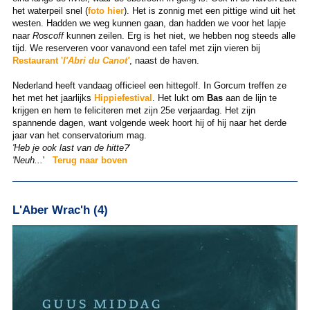
het waterpeil snel (
foto hier
). Het is zonnig met een pittige wind uit het
westen. Hadden we weg kunnen gaan, dan hadden we voor het lapje
naar
Roscoff
kunnen zeilen. Erg is het niet, we hebben nog steeds alle
tijd. We reserveren voor vanavond een tafel met zijn vieren bij
Restaurant '
l'Abri du Canot'
, naast de haven.
Nederland heeft vandaag officieel een hittegolf. In Gorcum treffen ze
het met het jaarlijks
Hippiefestival
. Het lukt om
Bas
aan de lijn te
krijgen en hem te feliciteren met zijn 25e verjaardag. Het zijn
spannende dagen, want volgende week hoort hij of hij naar het derde
jaar van het conservatorium mag.
'Heb je ook last van de hitte?
'
'Neuh...
'
Terug naar boven
L'Aber Wrac'h (4)