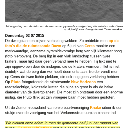
Uitvergroting van de foto van de eenzame, pyramidevormige berg die ruimtesonde Dawn
op 6 juni jl. van dwergplaneet Ceres maakte.
Donderdag 02-07-2015
De dwergplaneten blijven verbazing wekken. Zo ontdekte men
op de
foto's die de
ruimtesonde Dawn
op 6 juni van
Ceres
maakte een
merkwaardige, eenzame pyramidevormige berg van vijf kilometer hoog
(foto hierboven). De berg ligt in een vlak landschap tussen twee
kraters, maar lijkt daar geen verband mee te hebben. Hij lijkt niet te
zijn opgeworpen door de inslagen, die de kraters vormden. Het is niet
duidelijk wat de berg dan wel heeft doen ontstaan. Eerder vondt men
op Ceres de twee lichte plekken, die ook nog geen verklaring hebben.
Op
Pluto
fotografeerde de ruimtesonde
New Horizons
een
raadselachtige, kolossale krater, die bijna zo groot is als de halve
diameter van de dwergplaneet. Die moet zijn ontstaan door een enorme
inslag, die Pluto flink uit zijn vroegere baan moet hebben gestoten.
Uit de Zomer-nieuwsbrief van onze buurtvereniging
Knake
citeer ik een
stukje over de voortgang van het Verkeersstructuurplan binnenstad.
'We hielden onze adem in toen de gemeente half juni het rapport van