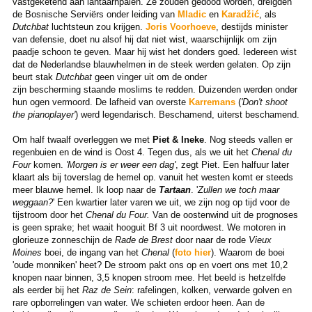
vastgeketend aan lantaarnpalen. Ze zouden gedood worden, dreigden
de Bosnische Serviërs onder leiding van
Mladic
en
Karadžić
, als
Dutchbat
luchtsteun zou krijgen.
Joris Voorhoeve
, destijds minister
van defensie, doet nu alsof hij dat niet wist, waarschijnlijk om zijn
paadje schoon te geven. Maar hij wist het donders goed. Iedereen wist
dat de Nederlandse blauwhelmen in de steek werden gelaten. Op zijn
beurt stak
Dutchbat
geen vinger uit om de onder
zijn bescherming staande moslims te redden. Duizenden werden onder
hun ogen vermoord. De lafheid van overste
Karremans
(
'Don't shoot
the pianoplayer'
) werd legendarisch. Beschamend, uiterst beschamend.
Om half twaalf overleggen we met
Piet & Ineke
. Nog steeds vallen er
regenbuien en de wind is Oost 4. Tegen dus, als we uit het
Chenal du
Four
komen.
'Morgen is er weer een dag'
, zegt Piet. Een halfuur later
klaart als bij toverslag de hemel op. vanuit het westen komt er steeds
meer blauwe hemel. Ik loop naar de
Tartaan
. '
Zullen we toch maar
weggaan?
' Een kwartier later varen we uit, we zijn nog op tijd voor de
tijstroom door het
Chenal du Four.
Van de oostenwind uit de prognoses
is geen sprake; het waait hooguit Bf 3 uit noordwest. We motoren in
glorieuze zonneschijn de
Rade de Brest
door naar de rode
Vieux
Moines
boei, de ingang van het
Chenal
(
foto hier
). Waarom de boei
'oude monniken' heet? De stroom pakt ons op en voert ons met 10,2
knopen naar binnen, 3,5 knopen stroom mee. Het beeld is hetzelfde
als eerder bij het
Raz de Sein
: rafelingen, kolken, verwarde golven en
rare opborrelingen van water. We schieten erdoor heen. Aan de