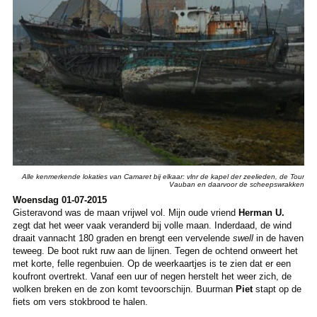
Alle kenmerkende lokaties van Camaret bij elkaar: vlnr de kapel der zeelieden, de Tour
Vauban en daarvoor de scheepswrakken
Woensdag 01-07-2015
Gisteravond was de maan vrijwel vol. Mijn oude vriend
Herman U.
zegt dat het weer vaak veranderd bij volle maan. Inderdaad, de wind
draait vannacht 180 graden en brengt een vervelende
swell
in de haven
teweeg. De boot rukt ruw aan de lijnen. Tegen de ochtend onweert het
met korte, felle regenbuien. Op de weerkaartjes is te zien dat er een
koufront overtrekt. Vanaf een uur of negen herstelt het weer zich, de
wolken breken en de zon komt tevoorschijn. Buurman
Piet
stapt op de
fiets om vers stokbrood te halen.