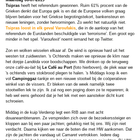
Tsipras
heeft het referendum gewonnen. Ruim 61% procent van de
Grieken denkt dat Europa gek is en dat de Europese volken graag
blijven betalen voor het Griekse begrotingstekort, bankensteun en
nieuwe leningen, zonder hervormingen. Zo werkt het natuurlijk niet.
Tsipras loost in elk geval Varoufakis
, die in de aanloop van het
referendum de Eurolanden beschuldigde van 'terrorisme'. Een groot ego
minder in het spel. '
Varoufexit'
noemt iemand het op Twitter.
Zon en wolken wisselen elkaar af. De wind is opnieuw hard uit het
westen tot zuidwesten. 's Ochtends maken we opnieuw de klim naar
het dorpje
Landéda
voor boodschappen. We drinken op de terugweg
onze
café-au-lait
bij
Le Café au Port
(foto hierboven), de plek waar we
's ochtends vers stokbrood plegen te halen. 's Middags koop ik een
vol
Campinggaz
-tankje en een nieuwe stootwil bij de coöperatieve
winkel van de vissers. Er bleken van de week namelijk twee
stootwillen lek te zijn. Ik zal nog een poging doen ze te repareren; ik
heb wel eens gehoord dat je het lek met een aansteker dicht kunt
schroeien.
Middag in de kuip Verderop legt een RIB aan met acht
douaneambtenaren. Ze verspreiden zich over de bezoekerssteiger en
kloppen aan bij een paar jachten; gelukkig niet bij ons. Wij zijn niet
verdacht. Daarna kijken we naar de boten die met HW aankomen. Dat
zijn de jachten die vandaag uit
Camaret
vertrokken. Iedere dag