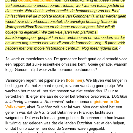
bureau
Goudappel/Coffeng
met hun beeldvorming en ideeën over de
verkeerscirculatie presenteerde. Helaas, we kwamen teleurgesteld uit
die sessie. Eén doel is zeker bereikt: de herinrichting van het Eind
(‘misschien wel de mooiste locatie van Gorinchem’). Maar verder geen
woord over de verkeersintensiteit, de onveilige kruising Buiten de
Waterpoort/Eind/Tolsteeg en de lange vrachtwagens. Wat wil dit
college nu eigenlijk? We zijn vele jaren van platforms,
klankbordgroepen, gesprekken met ambtenaren en wethouders verder
en weten nog steeds niet wat zij voor de
komende - zeg - 8 jaren vóór
hebben met ons mooie historische centrum. Nog meer rijdend blik
?
'
Je wordt er moedeloos van. De gemeente heeft goud geld betaald voor
een rapport dat zulke essentiële omissies kent. Goeie genade, waarom
krijgt Gorcum altijd weer zulke beroerde bestuurders?
Vanmorgen regent het pijpenstelen (
foto hier
). We blijven wat langer in
bed liggen. Als het zo hard regent, is varen vandaag geen pretje. We
wachten het maar af, per slot hoeven we niet eerder dan 12 uur te
vertrekken. Ik erger me aan de ophef betreffende
Srebrenica
.
'Dutchbat
is lafhartig verraden in Srebrenica'
, schreef iemand
gisteren in De
Volkskrant
, alsof
Dutchbat
zelf niet laf was. Men doet alsof het een
geheim was dat de VS, Groot Britannië en Frankrijk luchtsteun
weigerden. Dat was helemaal geen geheim. Ik herinner me hoe kwaad
ik twintig jaar geleden was dat die landen
Dutchbat
niet wilden helpen,
omdat hun blauwhelmen door de Serviërs waren gegijzeld,