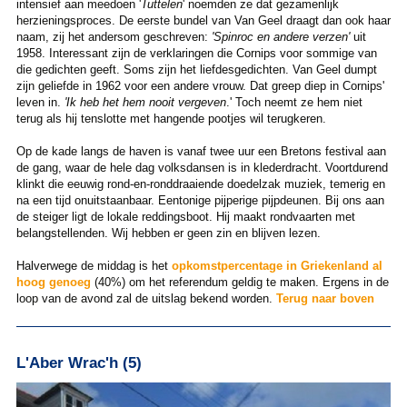
intensief aan meedoen '
Tuttelen
' noemden ze dat gezamenlijk
herzieningsproces. De eerste bundel van Van Geel draagt dan ook haar
naam, zij het andersom geschreven:
'Spinroc en andere verzen'
uit
1958. Interessant zijn de verklaringen die Cornips voor sommige van
die gedichten geeft. Soms zijn het liefdesgedichten. Van Geel dumpt
zijn geliefde in 1962 voor een andere vrouw. Dat greep diep in Cornips'
leven in.
'Ik heb het hem nooit vergeven
.' Toch neemt ze hem niet
terug als hij tenslotte met hangende pootjes wil terugkeren.
Op de kade langs de haven is vanaf twee uur een Bretons festival aan
de gang, waar de hele dag volksdansen is in klederdracht. Voortdurend
klinkt die eeuwig rond-en-ronddraaiende doedelzak muziek, temerig en
na een tijd onuitstaanbaar. Eentonige pijperige pijpdeunen. Bij ons aan
de steiger ligt de lokale reddingsboot. Hij maakt rondvaarten met
belangstellenden. Wij hebben er geen zin en blijven lezen.
Halverwege de middag is het
opkomstpercentage in Griekenland al
hoog genoeg
(40%) om het referendum geldig te maken. Ergens in de
loop van de avond zal de uitslag bekend worden.
Terug naar boven
L'Aber Wrac'h (5)