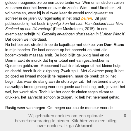
geleden reageerde ze op een advertentie van Wim en sindsdien zeilen
ze samen door het leven en over de zeeën. Wim - oud Utrechter - zit
vol verhalen, want hij is al twee keer de wereld rond geweest en
schreef in de jaren '80 regelmatig in het blad
Zeilen
. Dit jaar
publiceerde hij het boek
'Eigenlijk kon het niet. Van Zeeland naar New
Zealand op een 24 voeterje'
(Free Musketeers, 2015) .In ons
exemplaar schrijft hij
'Gezellig ervaringen uitwisselen in L' Aber
Wrac'h'
.
Dat deden we inderdaad.
Na het bezoek struikel ik op de kajuittrap met de kooi van
Dom Viano
in mijn handen. De kooi dondert op het aanrecht en stort alle
bodemkorrels massaal eruit. De kooi blijft gelukkig heel en de
Dom maakt de indruk dat hij er totaal niet van geschrokken is.
Opruimen geblazen. Mopperend haal ik stofzuiger uit het kleine hutje
en daarbij breek ik de zuigslang. Zwak spul. Met
ducktape
poog ik het
zo goed en kwaad mogelijk te repareren, maar de breuk zit bij het
begin, dus waar de slang aan de stofzuiger zit. Het resterend stukje is
nauwelijks breed genoeg voor een goede aanhechting, ach, je voelt het
wel, het wordt niks. Toch lukt het door de einden tegen elkaar te
drukken, het aanrecht schoon te zuigen. Ik heb het helemaal gehad.
Rustig weer vanmorgen. Om negen uur zou de monteur voor de
Tartaan
komen net het koperen buisje, maar hij verschijnt niet. Om
Wij gebruiken cookies om een optimale
X
kwart voor tien houdt Piet het niet meer; hij gaat erheen.
bezoekerservaring te bieden. Klik
hier
voor een uitleg
Ondertussen betalen we alvast het havengeld en halen vers stokbrood.
over cookies. Ik ga
Akkoord
.
Ook bel ik de verzekering (
Unigarant
) om onze dekking om te zetten