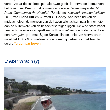
voren, zodat de buiskap optimale luwte geeft. Ik hervat de lectuur van
het boek over
Poetin
, dat ik maanden geleden 'even' weglegde:
'Mr.
Putin. Operative in the Kremlin'
, (Brookings,
new and expanded edition,
2015) van
Fiona Hill
en
Clifford G. Gaddy
. Aan het eind van de
middag helpen de mensen van de haven alle jachten naar binnen, die
aan de buitenkant van de bezoekerssteiger liggen. De wind staat vanaf
zee recht de rvier in en geeft een rottige
swell
aan de buitenzijde. Er is
een
near gale
op komst. Bij de Kanaaleilanden, niet ver hiervandaan,
waait het Bf 8 - 9. Zometeen op de borrel bij Tartaan om het leed te
delen.
Terug naar boven
L' Aber Wrac'h (7)