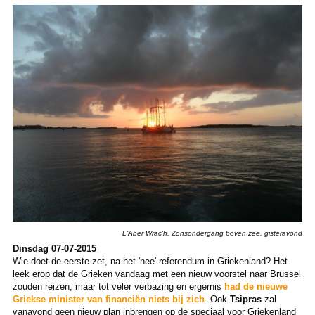
L'Aber Wrac'h. Zonsondergang boven zee, gisteravond
Dinsdag 07-07-2015
Wie doet de eerste zet, na het 'nee'-referendum in Griekenland? Het
leek erop dat de Grieken vandaag met een nieuw voorstel naar Brussel
zouden reizen, maar tot veler verbazing en ergernis
had de nieuwe
Griekse minister van financiën niets bij zich
. Ook
Tsipras
zal
vanavond geen nieuw plan inbrengen op de speciaal voor Griekenland