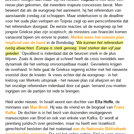
nieuw plan gekomen, dat meerdere majeure concessies bevat. Men
beweert dat als de eurogroep het aanneemt, hij het referendum van
aanstaande zondag zal schrappen. Maar ondertussen is de
deadline
voor het oude plan verlopen en Tsipras zegt op een persconferentie dat
het referendum doorgaat. De eerste reacties uit de eurogroep op het
jongste Griekse plan zijn sceptisch; de ministers van financiën komen
vanavond bijeen om erover te praten.
Merkel wees het nieuwe plan
impliciet van de hand
in de Bondsdag:
'We kunnen het referendum
rustig afwachten. Europa is sterk genoeg. Veel sterker dan vijf jaar
geleden
.' Opvallend is inderdaad dat de beurzen sterk in de plus
blijven. Zoals ik dezer dagen al schreef heeft de crisis inmiddels een
dynamiek die het verloop onvoorspelbaar maakt. Gevoelens krijgen
de overhand. In feite gaat de Griekse regering echter met het nieuwste
voorstel door de knieën. Ik vrees echter dat de eurogroep - in het
kielzog van Merkels uitspraak - het nieuwe plan zal afwijzen en dat
het onzalige referendum inderdaad door zal gaan. Iemand zou moeten
ingrijpen om de partijen tot rede te brengen.
Héél ander nieuws: In Israël woont een dochter van
Ella Hoffe
, de
minnares van
Max Brod
. Hij was de vriend en de biograaf van
Franz
Kafka
. De dochter is in het bezit van duizenden onuitgegeven
manuscripten van Brod en ook van enkele van Kafka. Er wordt al
jarenlang juridisch over gestreden, maar nu heeft een Israëlisch
gerechtshof besloten dat het materiaal
aan de Nationale Bibliotheek