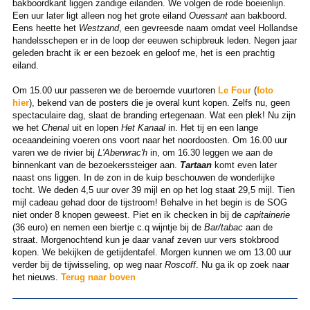
bakboordkant liggen zandige eilanden. We volgen de rode boeienlijn.
Een uur later ligt alleen nog het grote eiland
Ouessant
aan bakboord.
Eens heette het
Westzand
, een gevreesde naam omdat veel Hollandse
handelsschepen er in de loop der eeuwen schipbreuk leden. Negen jaar
geleden bracht ik er een bezoek en geloof me, het is een prachtig
eiland.
Om 15.00 uur passeren we de beroemde vuurtoren
Le Four
(
foto
hier
), bekend van de posters die je overal kunt kopen. Zelfs nu, geen
spectaculaire dag, slaat de branding ertegenaan. Wat een plek! Nu zijn
we het
Chenal
uit en lopen
Het Kanaal
in. Het tij en een lange
oceaandeining voeren ons voort naar het noordoosten. Om 16.00 uur
varen we de rivier bij
L'Aberwrac'h
in, om 16.30 leggen we aan de
binnenkant van de bezoekerssteiger aan.
Tartaan
komt even later
naast ons liggen. In de zon in de kuip beschouwen de wonderlijke
tocht. We deden 4,5 uur over 39 mijl en op het log staat 29,5 mijl. Tien
mijl cadeau gehad door de tijstroom! Behalve in het begin is de SOG
niet onder 8 knopen geweest. Piet en ik checken in bij de
capitainerie
(36 euro) en nemen een biertje c.q wijntje bij de
Bar/tabac
aan de
straat. Morgenochtend kun je daar vanaf zeven uur vers stokbrood
kopen. We bekijken de getijdentafel. Morgen kunnen we om 13.00 uur
verder bij de tijwisseling, op weg naar
Roscoff
. Nu ga ik op zoek naar
het nieuws.
Terug naar boven