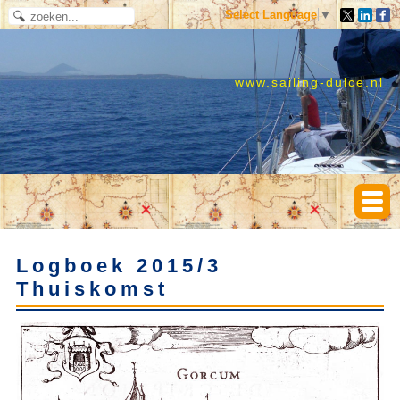
Select Language
▼
www.sailing-dulce.nl
Logboek 2015/3
Thuiskomst