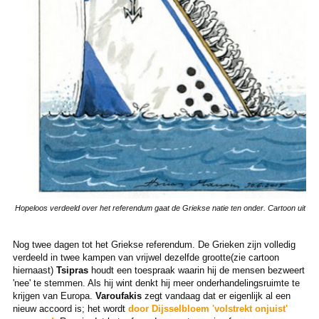
Hopeloos verdeeld over het referendum gaat de Griekse natie ten onder.
Cartoon uit da
Nog twee dagen tot het Griekse referendum. De Grieken zijn volledig
verdeeld in twee kampen van vrijwel dezelfde grootte(zie cartoon
hiernaast)
Tsipras
houdt een toespraak waarin hij de mensen bezweert
'nee' te stemmen. Als hij wint denkt hij meer onderhandelingsruimte te
krijgen van Europa.
Varoufakis
zegt vandaag dat er eigenlijk al een
nieuw accoord is; het wordt
door Dijsselbloem 'volstrekt onjuist'