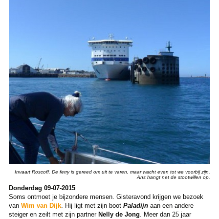
Invaart Roscoff. De ferry is gereed om uit te varen, maar wacht even tot we voorbij zijn.
Ans hangt net de stootwillen op.
Donderdag 09-07-2015
Soms ontmoet je bijzondere mensen. Gisteravond krijgen we bezoek
van
Wim van Dijk
. Hij ligt met zijn boot
Paladijn
aan een andere
steiger en zeilt met zijn partner
Nelly de Jong
. Meer dan 25 jaar