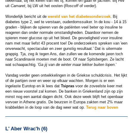
tweemaal, bij het keren van het tij, komen en gaan er jachten. Bij HW
uit
Camaret
, bij LW uit het oosten (
Roscoff
of verder).
Wonderlijk bericht uit de
wereld van het diabetesonderzoek
. Bij
diabetes type 2, wel te verstaan, ouderdomssuiker. In de kou - 14 à 15
graden - blijken de spieren van de patiënten veel beter op insuline te
reageren dan onder normale omstandigheden. Daardoor nemen de
spieren meer glucose op uit het bloed. De gevoeligheid voor insuline
nam met maar liefst 43 procent toe! De onderzoekers spreken van 'een
onverwacht, spectaculair en zeer gunstig resultaat.' Dat is uitermate
grappig. Tja, zeg ik tegen Ans, dan zullen we de komende jaren toch
naar Scandinavië moeten met de boot. Of naar Spitsbergen. Ze lacht
wat schaapachtig. '
Ga jij van de winter maar lekker buiten lopen
.'
Vandag verder geen ontwikkelingen in de Griekse schuldcrisis. Het lijkt
of de partijen over en weer op elkaar wachten. Morgen is er een
ingelaste Eurotop en ik lees dat
Tsipras
voor de zoveelste keer met
een nieuw voorstel zal komen. De banken in Griekenland zijn op zijn
minst nog een aantal dagen dicht. Ook deze week blijft het openbaar
vervoer in Athene gratis. De beurzen in Europa zakten met 2% maar
krabbelden in de loop van de dag weer wat op.
Terug naar boven
L' Aber Wrac'h (6)