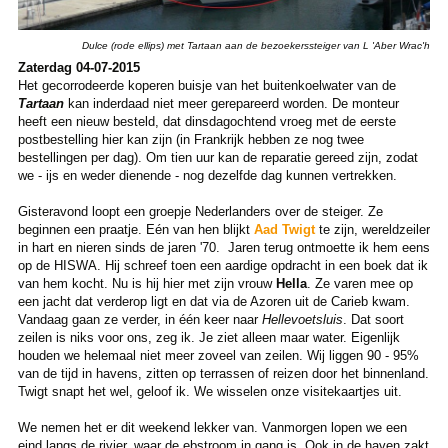
Dulce (rode ellips) met Tartaan aan de bezoekerssteiger van L 'Aber Wrac'h
Zaterdag 04-07-2015
Het gecorrodeerde koperen buisje van het buitenkoelwater van de
Tartaan
kan inderdaad niet meer gerepareerd worden. De monteur
heeft een nieuw besteld, dat dinsdagochtend vroeg met de eerste
postbestelling hier kan zijn (in Frankrijk hebben ze nog twee
bestellingen per dag). Om tien uur kan de reparatie gereed zijn, zodat
we - ijs en weder dienende - nog dezelfde dag kunnen vertrekken.
Gisteravond loopt een groepje Nederlanders over de steiger. Ze
beginnen een praatje. Eén van hen blijkt
Aad Twigt
te zijn, wereldzeiler
in hart en nieren sinds de jaren '70. Jaren terug ontmoette ik hem eens
op de HISWA. Hij schreef toen een aardige opdracht in een boek dat ik
van hem kocht. Nu is hij hier met zijn vrouw
Hella
. Ze varen mee op
een jacht dat verderop ligt en dat via de Azoren uit de Carieb kwam.
Vandaag gaan ze verder, in één keer naar
Hellevoetsluis
. Dat soort
zeilen is niks voor ons, zeg ik. Je ziet alleen maar water. Eigenlijk
houden we helemaal niet meer zoveel van zeilen. Wij liggen 90 - 95%
van de tijd in havens, zitten op terrassen of reizen door het binnenland.
Twigt snapt het wel, geloof ik. We wisselen onze visitekaartjes uit.
We nemen het er dit weekend lekker van. Vanmorgen lopen we een
eind langs de rivier, waar de ebstroom in gang is. Ook in de haven zakt