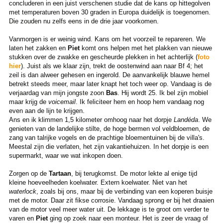
concluderen in een juist verschenen studie dat de kans op hittegolven
met temperaturen boven 30 graden in Europa duidelijk is toegenomen.
Die zouden nu zelfs eens in de drie jaar voorkomen.
Vanmorgen is er weinig wind. Kans om het voorzeil te repareren. We
laten het zakken en
Piet
komt ons helpen met het plakken van nieuwe
stukken over de zwakke en gescheurde plekken in het achterlijk (
foto
hier
). Juist als we klaar zijn, trekt de oostenwind aan naar Bf 4; het
zeil is dan alweer gehesen en ingerold. De aanvankelijk blauwe hemel
betrekt steeds meer, maar later knapt het toch weer op. Vandaag is de
verjaardag van mijn jongste zoon
Bas
. Hij wordt 25. Ik bel zijn mobiel
maar krijg de
voicemail
. Ik feliciteer hem en hoop hem vandaag nog
even aan de lijn te krijgen.
Ans en ik klimmen 1,5 kilometer omhoog naar het dorpje
Landéda
. We
genieten van de landelijke stilte, de hoge bermen vol veldbloemen, de
zang van talrijke vogels en de prachtige bloementuinen bij de villa's.
Meestal zijn die verlaten, het zijn vakantiehuizen. In het dorpje is een
supermarkt, waar we wat inkopen doen.
Zorgen op de
Tartaan
, bij terugkomst. De motor lekte al enige tijd
kleine hoeveelheden koelwater. Extern koelwater. Niet van het
waterlock
, zoals bij ons, maar bij de verbinding van een koperen buisje
met de motor. Daar zit fikse corrosie. Vandaag sprong er bij het draaien
van de motor veel meer water uit. De lekkage is te groot om verder te
varen en
Piet
ging op zoek naar een monteur. Het is zeer de vraag of