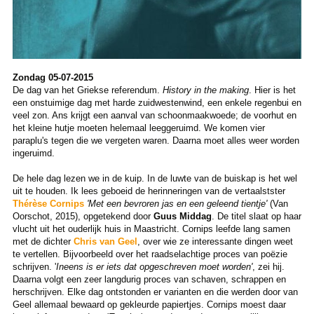
Zondag 05-07-2015
De dag van het Griekse referendum.
History in the making
. Hier is het
een onstuimige dag met harde zuidwestenwind, een enkele regenbui en
veel zon. Ans krijgt een aanval van schoonmaakwoede; de voorhut en
het kleine hutje moeten helemaal leeggeruimd. We komen vier
paraplu's tegen die we vergeten waren. Daarna moet alles weer worden
ingeruimd.
De hele dag lezen we in de kuip. In de luwte van de buiskap is het wel
uit te houden. Ik lees geboeid de herinneringen van de vertaalstster
Thérèse Cornips
'Met een bevroren jas en een geleend tientje'
(Van
Oorschot, 2015), opgetekend door
Guus Middag
. De titel slaat op haar
vlucht uit het ouderlijk huis in Maastricht. Cornips leefde lang samen
met de dichter
Chris van Geel
, over wie ze interessante dingen weet
te vertellen. Bijvoorbeeld over het raadselachtige proces van poëzie
schrijven. '
Ineens is er iets dat opgeschreven moet worden'
, zei hij.
Daarna volgt een zeer langdurig proces van schaven, schrappen en
herschrijven. Elke dag ontstonden er varianten en die werden door van
Geel allemaal bewaard op gekleurde papiertjes. Cornips moest daar