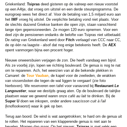
Griekenland:
Tsipras
deed gisteren op de valreep een nieuw voorstel
op een A4tje, dat vroeg om uitstel en een derde steunprogramma. De
eurogroep wees het direct af. Voor de betaling van 1,5 miljard euro aan
het
IMF
vroeg hij uitstel. De verplichte betaling vond niet plaats. Voor
de slechts duizend Griekse banken die open zijn, staan vanochtend
lange rijen gepensioneerden. Ze mogen 120 euro opnemen. Voor een
deel zijn de pensioenen ondanks de belofte van Tsipras niet uitbetaald.
De
rating
van Griekenland werd door
Fitch
verlaagd van CCC naar CC,
de op één na laagste - alsof dat nog enige betekenis heeft. De
AEX
opent vanmorgen bijna een procent hoger.
Nieuwe onweersbuien verjagen de zon. Die heeft vandaag een bijrol.
Als ze voorbij zijn, lopen we richting boulevard. De genua is nog te nat
om te repareren. Ach, het weerzien van al die bekende plekken in
Camaret
: de
Tour Vauban
, de kapel voor de zeelieden, de wrakken
van vissersboten die tegen de wal liggen te vergaan! (zie foto
hierboven). We reserveren een tafel voor vanavond bij
Restaurant
Le
Langoustier
, waar we destijds graag aten. Op de boulevard de talrijke
plaatsen waar we gewend waren onze
café au lait
te drinken. Bij de
Super U
doen we inkopen, onder andere
saucisson
cuit à l'ail
(knoflookworst) waar ik gek op ben.
Terug aan boord. De wind is wat aangetrokken; te hard om de genua uit
te rollen. Het repareren van een klapperende genua is niet aan te
bevelen. Morgen dan maar. Op het nieuws:
Tsipras
is met wéér een