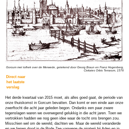
Gorcum met tolhek over de Merwede, getekend door Georg Braun en Franz Hogenberg,
Civitates Orbis Terrarum, 1576
Direct naar
het laatste
verslag
Het derde kwartaal van 2015 moet, als alles goed gaat, de periode van
onze thuiskomst in Gorcum bevatten. Dan komt er een einde aan onze
zwerftocht die acht jaar geleden begon. Ondanks een paar zware
tegenslagen waren we overwegend gelukkig in die acht jaren. Toen we
vertrokken hadden we nog geen idee waar de tocht ons brengen zou.
Misschien wel om de wereld, dachten we. Maar de wereld veranderde
en we liepen dood in de Rode Zee vanwege de piraterij bij Aden en in