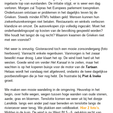
ingelaste top van eurolanden. De irritatie stijgt, er is weer een dag
verloren. Morgen zal Tsipras het Europees parlement toespreken.
Ondertussen ontstaan er problemen in het dagelijks leven bij de
Grieken. Steeds minder ATM's hebben geld. Mensen kunnen hun
ziekenhuisrekeningen niet betalen. Restaurants en winkels verliezen
klandizie en omzet. De autoverkopen zijn volledig ingezakt. Moet het
onderhandelingsspel op kosten van de bevolking gespeeld worden?
Wie houdt het langst de rug recht? Waarom kwamen de Grieken niet
met een voorstel?
Het weer is onrustig. Gisteravond toch een mooie zonsondergang (foto
hierboven). Vannacht enkele regenbuien. Vanmorgen is het zwaar
bewolkt maar droog. Later klaart het op. De wind loeit hard uit het
westen. Goede wind om verder
Het Kanaal
in te zeilen, maar het
wachten is op het koperen buisje voor de motor van de
Tartaan
.
Helaas wordt het vandaag niet afgeleverd, ondanks de twee dagelijkse
postbestellingen die je hier nog hebt. De frustratie bij
Piet & Ineke
groeit.
We maken een mooie wandeling in de omgeving. Heuvelop in het
begin, over holle wegen, wegen tussen hoge wanden van oude stenen,
aarde, gras en bloemen. Tenslotte komen we weer uit bij het dorpje
Landéda
. langs een ander pad naar beneden en tenslotte langs de
rivieroever weer terug. We plukken een veldboeket.
Hier 2 foto's
.
Middag in de kuip. De wind is nu West Bf 5 - 6, gelukkig recht van