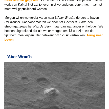
moet worden gegeven
. Die zal het
online
zetten. Stel je voor: nieuw
werk van Kafka! Het zal je leven niet veranderen, dunkt me, maar het
moet wel gepubliceerd worden.
Morgen willen we verder varen naar
L'Aber Wrac'h
, de eerste haven in
Het Kanaal
. Daarvoor moeten we door het
Chenal du Four
, een
stroomgat zoals het
Raz de Sein
, maar dan wat langer en heftiger. We
hebben uitgerekend dat als we er morgen om 13 uur zijn, we de
tijstroom mee krijgen. Dat betekent om 12 uur vertrekken.
Terug naar
boven
L'Aber Wrac'h