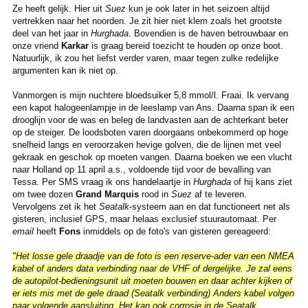
Ze heeft gelijk. Hier uit
Suez
kun je ook later in het seizoen altijd
vertrekken naar het noorden. Je zit hier niet klem zoals het grootste
deel van het jaar in
Hurghada
. Bovendien is de haven betrouwbaar en
onze vriend
Karkar
is graag bereid toezicht te houden op onze boot.
Natuurlijk, ik zou het liefst verder varen, maar tegen zulke redelijke
argumenten kan ik niet op.
Vanmorgen is mijn nuchtere bloedsuiker 5,8 mmol/l. Fraai. Ik vervang
een kapot halogeenlampje in de leeslamp van Ans. Daarna span ik een
drooglijn voor de was en beleg de landvasten aan de achterkant beter
op de steiger. De loodsboten varen doorgaans onbekommerd op hoge
snelheid langs en veroorzaken hevige golven, die de lijnen met veel
gekraak en geschok op moeten vangen. Daarna boeken we een vlucht
naar Holland op 11 april a.s., voldoende tijd voor de bevalling van
Tessa. Per SMS vraag ik ons handelaartje in
Hurghada
of hij kans ziet
om twee dozen
Grand Marquis
rood in
Suez
af te leveren.
Vervolgens zet ik het
Seatalk
-systeem aan en dat functioneert net als
gisteren, inclusief GPS, maar helaas exclusief stuurautomaat. Per
email
heeft
Fons
inmiddels op de foto's van gisteren gereageerd:
"
Het losse gele draadje van de foto is een reserve-ader van een NMEA
kabel of anders data verbinding naar de VHF of dergelijke. Je zal eens
de autopilot-bedieningsunit uit moeten bouwen en daar achter kijken of
er iets mis met de gele draad (Seatalk verbinding) Anders kabel volgen
naar volgende aansluiting.
Het kan ook corrosie in de Seatalk