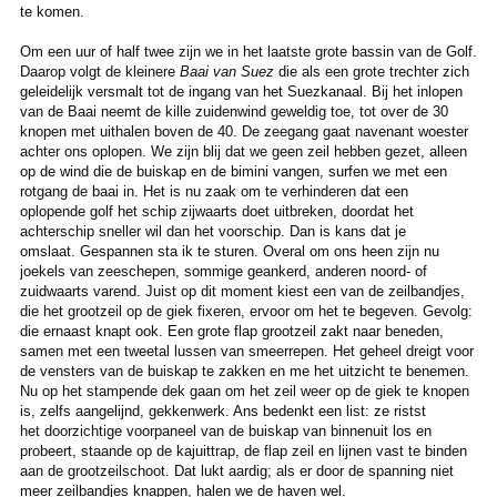
te komen.
Om een uur of half twee zijn we in het laatste grote bassin van de Golf.
Daarop volgt de kleinere
Baai van Suez
die als een grote trechter zich
geleidelijk versmalt tot de ingang van het Suezkanaal. Bij het inlopen
van de Baai neemt de kille zuidenwind geweldig toe, tot over de 30
knopen met uithalen boven de 40. De zeegang gaat navenant woester
achter ons oplopen. We zijn blij dat we geen zeil hebben gezet, alleen
op de wind die de buiskap en de bimini vangen, surfen we met een
rotgang de baai in. Het is nu zaak om te verhinderen dat een
oplopende golf het schip zijwaarts doet uitbreken, doordat het
achterschip sneller wil dan het voorschip. Dan is kans dat je
omslaat. Gespannen sta ik te sturen. Overal om ons heen zijn nu
joekels van zeeschepen, sommige geankerd, anderen noord- of
zuidwaarts varend. Juist op dit moment kiest een van de zeilbandjes,
die het grootzeil op de giek fixeren, ervoor om het te begeven. Gevolg:
die ernaast knapt ook. Een grote flap grootzeil zakt naar beneden,
samen met een tweetal lussen van smeerrepen. Het geheel dreigt voor
de vensters van de buiskap te zakken en me het uitzicht te benemen.
Nu op het stampende dek gaan om het zeil weer op de giek te knopen
is, zelfs aangelijnd, gekkenwerk. Ans bedenkt een list: ze ristst
het doorzichtige voorpaneel van de buiskap van binnenuit los en
probeert, staande op de kajuittrap, de flap zeil en lijnen vast te binden
aan de grootzeilschoot. Dat lukt aardig; als er door de spanning niet
meer zeilbandjes knappen, halen we de haven wel.