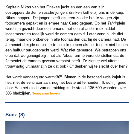
Kapitein
Nikos
van het Griekse jacht en een een van zijn
opstappers,de Jemenitische jongen, drinken koffie bij ons in de kuip.
Nikos moppert. De jongen heeft gisteren zonder het te vragen zijn
fotocamera gepakt en is ermee naar Caïro gegaan. Op het
Tahrir
plein
werd zijn gezicht door een iemand met een of ander reukmiddel
ingesmeerd en tegelijk werd de camera gerold. Later vond hij de dief
terug, maar die ontkende in alle toonaarden dat hij de camera had. De
Jemeniet dreigde de politie te hulp te roepen als het toestel niet binnen
een halfuur teruggebracht werd. Wat niet gebeurde. We betrappen ons
erop dat we geneigd zijn, net als Nikos, om te veronderstellen dat de
Jemeniet de camera gewoon verpatst heeft. Ze zien er wel uiterst
trouwhartig uit,maar zijn ze dat ook? Of denken wij te slecht over hen?
o
Het wordt vandaag erg warm:36
. Binnen in de beschaduwde kajuit is
het, met de ventilator aan, nog het beste uit te houden. Ik schrijf goed
door. Aan het einde van de middag is de stand: 136.600 woorden over
306 bladzijden
.
Terug naar boven
Suez (8)