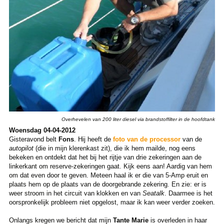
Overhevelen van 200 liter diesel via brandstoffilter in de hoofdtank
Woensdag 04-04-2012
Gisteravond belt
Fons
. Hij heeft de
foto van de processor
van de
autopilot
(die in mijn klerenkast zit), die ik hem mailde, nog eens
bekeken en ontdekt dat het bij het rijtje van drie zekeringen aan de
linkerkant om reserve-zekeringen gaat. Kijk eens aan! Aardig van hem
om dat even door te geven. Meteen haal ik er die van 5-Amp eruit en
plaats hem op de plaats van de doorgebrande zekering. En zie: er is
weer stroom in het circuit van klokken en van
Seatalk
. Daarmee is het
oorspronkelijk probleem niet opgelost, maar ik kan weer verder zoeken.
Onlangs kregen we bericht dat mijn
Tante Marie
is overleden in haar