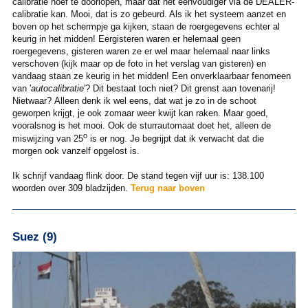
calibratie hoef te doorlopen, maar dat het eenvoudiger via de DEALER-
calibratie kan. Mooi, dat is zo gebeurd. Als ik het systeem aanzet en
boven op het schermpje ga kijken, staan de roergegevens echter al
keurig in het midden! Eergisteren waren er helemaal geen
roergegevens, gisteren waren ze er wel maar helemaal naar links
verschoven (kijk maar op de foto in het verslag van gisteren) en
vandaag staan ze keurig in het midden! Een onverklaarbaar fenomeen
van '
autocalibratie
'? Dit bestaat toch niet? Dit grenst aan tovenarij!
Nietwaar? Alleen denk ik wel eens, dat wat je zo in de schoot
geworpen krijgt, je ook zomaar weer kwijt kan raken. Maar goed,
vooralsnog is het mooi. Ook de sturrautomaat doet het, alleen de
o
miswijzing van 25
is er nog. Je begrijpt dat ik verwacht dat die
morgen ook vanzelf opgelost is.
Ik schrijf vandaag flink door. De stand tegen vijf uur is: 138.100
woorden over 309 bladzijden.
Terug naar boven
Suez (9)