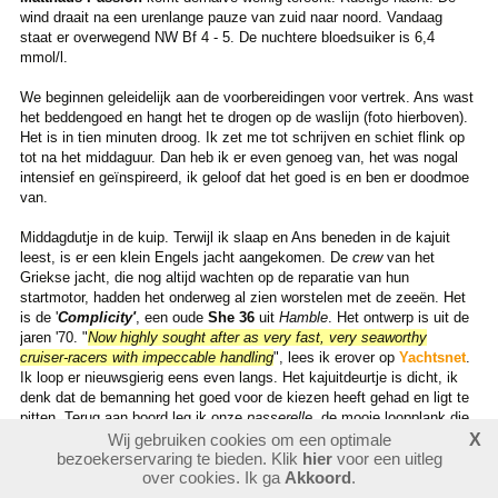
wind draait na een urenlange pauze van zuid naar noord. Vandaag
staat er overwegend NW Bf 4 - 5. De nuchtere bloedsuiker is 6,4
mmol/l.
We beginnen geleidelijk aan de voorbereidingen voor vertrek. Ans wast
het beddengoed en hangt het te drogen op de waslijn (foto hierboven).
Het is in tien minuten droog. Ik zet me tot schrijven en schiet flink op
tot na het middaguur. Dan heb ik er even genoeg van, het was nogal
intensief en geïnspireerd, ik geloof dat het goed is en ben er doodmoe
van.
Middagdutje in de kuip. Terwijl ik slaap en Ans beneden in de kajuit
leest, is er een klein Engels jacht aangekomen. De
crew
van het
Griekse jacht, die nog altijd wachten op de reparatie van hun
startmotor, hadden het onderweg al zien worstelen met de zeeën. Het
is de '
Complicity'
, een oude
She 36
uit
Hamble
. Het ontwerp is uit de
jaren '70. "
Now highly sought after as very fast, very seaworthy
cruiser-racers with impeccable handling
", lees ik erover op
Yachtsnet
.
Ik loop er nieuwsgierig eens even langs. Het kajuitdeurtje is dicht, ik
denk dat de bemanning het goed voor de kiezen heeft gehad en ligt te
pitten. Terug aan boord leg ik onze
passerelle
, de mooie loopplank die
tegen de hekstoel zit vastgebonden, vast met een kabelslot. Je
Wij gebruiken cookies om een optimale
X
bezoekerservaring te bieden. Klik
hier
voor een uitleg
weet maar nooit. Ik
check
het
Raymarine-systeem
maar weer een
over cookies. Ik ga
Akkoord
.
keer: alles werkt. Ans vindt op de kuipvloer het kleine schroefbusje,
dat gevallen was toen ik een aantal dagen geleden de dekplaat van de