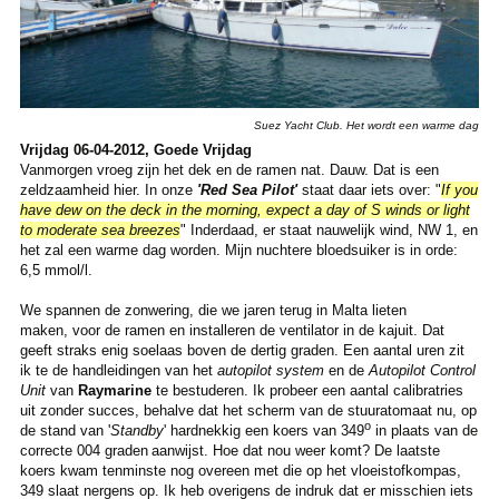
Suez Yacht Club. Het wordt een warme dag
Vrijdag 06-04-2012, Goede Vrijdag
Vanmorgen vroeg zijn het dek en de ramen nat. Dauw. Dat is een
zeldzaamheid hier. In onze
'Red Sea Pilot'
staat daar iets over: "
If you
have dew on the deck in the morning, expect a day of S winds or light
to moderate sea breezes
" Inderdaad, er staat nauwelijk wind, NW 1, en
het zal een warme dag worden. Mijn nuchtere bloedsuiker is in orde:
6,5 mmol/l.
We spannen de zonwering, die we jaren terug in Malta lieten
maken, voor de ramen en installeren de ventilator in de kajuit. Dat
geeft straks enig soelaas boven de dertig graden. Een aantal uren zit
ik te de handleidingen van het
autopilot system
en de
Autopilot Control
Unit
van
Raymarine
te bestuderen. Ik probeer een aantal calibratries
uit zonder succes, behalve dat het scherm van de stuuratomaat nu, op
o
de stand van '
Standby
' hardnekkig een koers van 349
in plaats van de
correcte 004 graden
aanwijst. Hoe dat nou weer komt? De laatste
koers kwam tenminste nog overeen met die op het vloeistofkompas,
349 slaat nergens op. Ik heb overigens de indruk dat er misschien iets