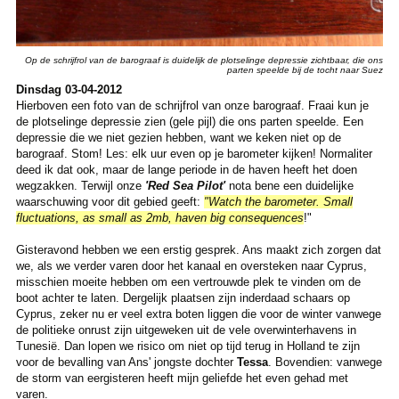
Op de schrijfrol van de barograaf is duidelijk de plotselinge depressie zichtbaar, die ons
parten speelde bij de tocht naar Suez
Dinsdag 03-04-2012
Hierboven een foto van de schrijfrol van onze barograaf. Fraai kun je
de plotselinge depressie zien (gele pijl) die ons parten speelde. Een
depressie die we niet gezien hebben, want we keken niet op de
barograaf. Stom! Les: elk uur even op je barometer kijken! Normaliter
deed ik dat ook, maar de lange periode in de haven heeft het doen
wegzakken. Terwijl onze
'Red Sea Pilot'
nota bene een duidelijke
waarschuwing voor dit gebied geeft:
"Watch the barometer. Small
fluctuations, as small as 2mb, haven big consequences
!"
Gisteravond hebben we een erstig gesprek. Ans maakt zich zorgen dat
we, als we verder varen door het kanaal en oversteken naar Cyprus,
misschien moeite hebben om een vertrouwde plek te vinden om de
boot achter te laten. Dergelijk plaatsen zijn inderdaad schaars op
Cyprus, zeker nu er veel extra boten liggen die voor de winter vanwege
de politieke onrust zijn uitgeweken uit de vele overwinterhavens in
Tunesië. Dan lopen we risico om niet op tijd terug in Holland te zijn
voor de bevalling van Ans' jongste dochter
Tessa
. Bovendien: vanwege
de storm van eergisteren heeft mijn geliefde het even gehad met
varen.