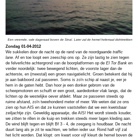
Een vreemde, vale dageraad boven de Sinaï. Later zal de hemel helemaal dichttrekken
Zondag 01-04-2012
We sukkelen door de nacht op de rand van de noordgaande
traffic
lane
. Af en toe loopt een zeeschip ons op. Ze zijn lastig te zien tegen
de felverlichte achtergrond van de boorplatformen op de
El Tor Bank
en
verder noordelijk: twee bewegend lichten, de voorste lager dan de
achterste, en (meestal) een groen navigatielicht. Groen betekent dat hij
je aan bakboord zal passeren. Soms is zo'n schip al naast je, eer je
hem in de gaten hebt. Dan hoor je een donker gebrom van de
scheepmotoren en schuift er een groot, aardedonker vlak langs, dat de
lichten op de westelijke oever afdekt. Maar ze passeren steeds op
ruime afstand, zo'n tweehonderd meter of meer. We weten dat ze ons
zien op hun AIS en dat ze kunnen vaststellen dat we een kwetsbaar
zeiljachtje zijn. Geweldig apparaatje, die AIS! Het wordt steeds kouder,
we zitten te rillen in de kuip en trekken steeds meer lagen kleding aan.
De wind blijft tegen en blijft Bf 3 - 4, de zeegang is houdbaar. De nacht
duurt lang als je zit te wachten, we tellen ieder uur. Rond half vijf zal
het licht worden. Dat klopt: om kwart voor vijf kleurt de hemel boven de