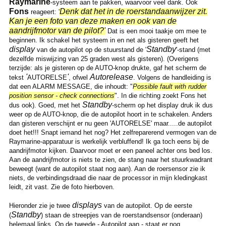
Raymarine
-systeem aan te pakken, waarvoor veel dank. Ook
Fons
Denk dat het in de roerstandaanwijzer zit.
reageert: '
Kan je een foto van deze maken en ook van de
aandrijfmotor van de pilot?'
Dat is een mooi taakje om mee te
beginnen. Ik schakel het systeem in en net als gisteren geeft het
display
Standby
van de autopilot op de stuurstand de '
'-stand (met
dezelfde miswijzing van 25 graden west als gisteren). (Overigens
terzijde: als je gisteren op de AUTO-knop drukte, gaf het scherm de
'
'
Autorelease
tekst
AUTORELSE
, ofwel
. Volgens de handleiding is
dat een ALARM MESSAGE, die inhoudt: "
Possible fault with rudder
position sensor - check connections
". In die richting zoekt Fons het
Standby
dus ook). Goed, met het
-scherm op het display druk ik dus
weer op de AUTO-knop, die de autopilot hoort in te schakelen. Anders
dan gisteren verschijnt er nu geen 'AUTORELSE' maar.....de autopilot
doet het!!! Snapt iemand het nog? Het zelfreparerend vermogen van de
Raymarine-apparatuur is werkelijk verbluffend! Ik ga toch eens bij de
aandrijfmotor kijken. Daarvoor moet er een paneel achter ons bed los.
Aan de aandrijfmotor is niets te zien, de stang naar het stuurkwadrant
beweegt (want de autopilot staat nog aan). Aan de roersensor zie ik
niets, de verbindingsdraad die naar de processor in mijn kledingkast
leidt, zit vast. Zie de foto hierboven.
displays
Hieronder zie je twee
van de autopilot. Op de eerste
Standby
(
) staan de streepjes van de roerstandsensor (onderaan)
helemaal links. Op de tweede - Autopilot aan - staat er nog