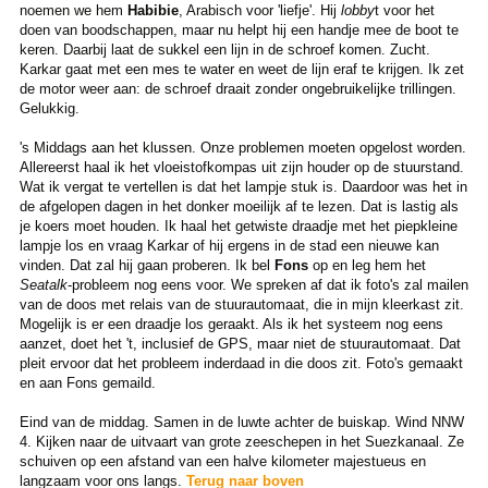
noemen we hem
Habibie
, Arabisch voor 'liefje'. Hij
lobby
t voor het
doen van boodschappen, maar nu helpt hij een handje mee de boot te
keren. Daarbij laat de sukkel een lijn in de schroef komen. Zucht.
Karkar gaat met een mes te water en weet de lijn eraf te krijgen. Ik zet
de motor weer aan: de schroef draait zonder ongebruikelijke trillingen.
Gelukkig.
's Middags aan het klussen. Onze problemen moeten opgelost worden.
Allereerst haal ik het vloeistofkompas uit zijn houder op de stuurstand.
Wat ik vergat te vertellen is dat het lampje stuk is. Daardoor was het in
de afgelopen dagen in het donker moeilijk af te lezen. Dat is lastig als
je koers moet houden. Ik haal het getwiste draadje met het piepkleine
lampje los en vraag Karkar of hij ergens in de stad een nieuwe kan
vinden. Dat zal hij gaan proberen. Ik bel
Fons
op en leg hem het
Seatalk
-probleem nog eens voor. We spreken af dat ik foto's zal mailen
van de doos met relais van de stuurautomaat, die in mijn kleerkast zit.
Mogelijk is er een draadje los geraakt. Als ik het systeem nog eens
aanzet, doet het 't, inclusief de GPS, maar niet de stuurautomaat. Dat
pleit ervoor dat het probleem inderdaad in die doos zit. Foto's gemaakt
en aan Fons gemaild.
Eind van de middag. Samen in de luwte achter de buiskap. Wind NNW
4. Kijken naar de uitvaart van grote zeeschepen in het Suezkanaal. Ze
schuiven op een afstand van een halve kilometer majestueus en
langzaam voor ons langs.
Terug naar boven