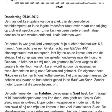
Donderdag 05-04-2012
De maandelijkse
update
van de grafiek van de gemiddelde
wereldtemperatuur in de lagere troposfeer toont over maart een stijging,
op zich niet spectaculair. En er kunnen geen verdere trendmatige
conclusies aan worden ontleend, zoals iedereen weet.
De hemel is wat gesluierd vanmorgen. Mijn nuchter bloedsuiker: 6,6
mmol/l. Vannacht is er een Grieks jacht, een
Gib'Sea 442
,
binnengebracht met motorpech. Het ligt nu op de kopse kant van de
steiger. Het schip was een jaar geleden onderweg naar de Indische
Oceaan, in feite net als wij toen, en gestrand in Aden wegens de
piraterij bij de Hoorn van Afrika en wordt nu door de eigenaar en
twee Jemenieten terug naar Griekenland gebracht. De eigenaar heet
Nikos
en ze komen bij ons koffie drinken. Het zijn aardige mensen. Ze
hebben ook zwaar op hun donder gehad in de
Baai van Suez
. Zonder
motor tussen al die zeeschepen, brrr.
De oude flemende man
Habibie
, die overigens
Saïd
heet, komt vragen
of hij boodschappen voor ons kan doen. Ans geeft op: flesjes
Cola
Zero
, mals rundvlees, kippenpoten, waspoeder en rode wijn. Ik ben
benieuwd of hij aan wijn kan komen in het veel Islamitischer
Suez
. De
sluierbewolking is ondertussen verdwenen, het wordt een warme dag.