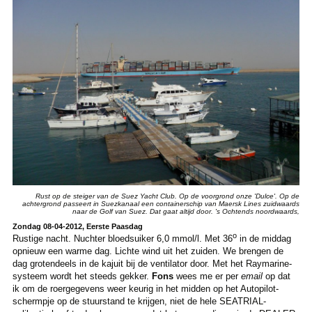
Rust op de steiger van de Suez Yacht Club. Op de voorgrond onze 'Dulce'. Op de
achtergrond passeert in Suezkanaal een containerschip van Maersk Lines zuidwaards
naar de Golf van Suez. Dat gaat altijd door. 's Ochtends noordwaards,
Zondag 08-04-2012, Eerste Paasdag
o
Rustige nacht. Nuchter bloedsuiker 6,0 mmol/l. Met 36
in de middag
opnieuw een warme dag. Lichte wind uit het zuiden. We brengen de
dag grotendeels in de kajuit bij de ventilator door. Met het Raymarine-
systeem wordt het steeds gekker.
Fons
wees me er per
email
op dat
ik om de roergegevens weer keurig in het midden op het Autopilot-
schermpje op de stuurstand te krijgen, niet de hele SEATRIAL-