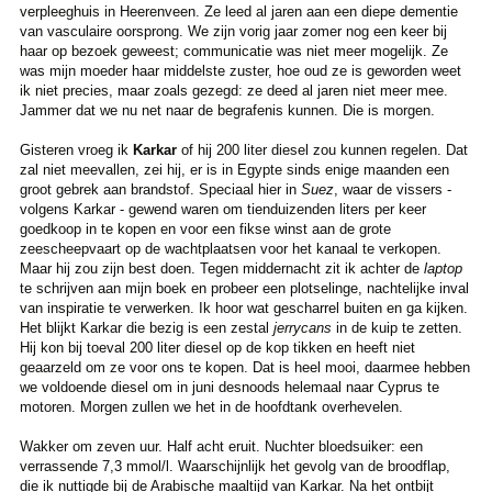
verpleeghuis in Heerenveen. Ze leed al jaren aan een diepe dementie
van vasculaire oorsprong. We zijn vorig jaar zomer nog een keer bij
haar op bezoek geweest; communicatie was niet meer mogelijk. Ze
was mijn moeder haar middelste zuster, hoe oud ze is geworden weet
ik niet precies, maar zoals gezegd: ze deed al jaren niet meer mee.
Jammer dat we nu net naar de begrafenis kunnen. Die is morgen.
Gisteren vroeg ik
Karkar
of hij 200 liter diesel zou kunnen regelen. Dat
zal niet meevallen, zei hij, er is in Egypte sinds enige maanden een
groot gebrek aan brandstof. Speciaal hier in
Suez
, waar de vissers -
volgens Karkar - gewend waren om tienduizenden liters per keer
goedkoop in te kopen en voor een fikse winst aan de grote
zeescheepvaart op de wachtplaatsen voor het kanaal te verkopen.
Maar hij zou zijn best doen. Tegen middernacht zit ik achter de
laptop
te schrijven aan mijn boek en probeer een plotselinge, nachtelijke inval
van inspiratie te verwerken. Ik hoor wat gescharrel buiten en ga kijken.
Het blijkt Karkar die bezig is een zestal
jerrycans
in de kuip te zetten.
Hij kon bij toeval 200 liter diesel op de kop tikken en heeft niet
geaarzeld om ze voor ons te kopen. Dat is heel mooi, daarmee hebben
we voldoende diesel om in juni desnoods helemaal naar Cyprus te
motoren. Morgen zullen we het in de hoofdtank overhevelen.
Wakker om zeven uur. Half acht eruit. Nuchter bloedsuiker: een
verrassende 7,3 mmol/l. Waarschijnlijk het gevolg van de broodflap,
die ik nuttigde bij de Arabische maaltijd van Karkar. Na het ontbijt