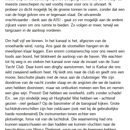
meeste zeeschepen nu wel voorbij maar voor ons is uitvaart. Ik
probeer zo dicht mogelijk bij de groene tonnen te varen, zonder dat een
van de hoge golven ons er tegenaan slaat. De uitvarende
vrachtvaarder - dank aan de AIS! - gaat zo ver mogelijk aan de andere
zijkant varen om ons ruimte te bieden. Zo volgen er meer, terwijl we
langzaam in de aanloop vorderen.
Om half vijf we binnen. In het kanaal is het, afgezien van de
snoeiharde wind, rustig. Ans gaat de stootwillen hangen en de
meerlijnen klaar leggen. Een enorm containerschip voor ons neemt een
loods aan boord, het blokkeert de aanloop van de haven. We wachten
tot hij weg is en steken het kanaal over naar de invaart van de
Suez
Yacht Club
. Daar komt een
dinghy
aanstormen, het is Karkar die ons
wild zwaaiend welkom heet. Hij leidt ons naar de club en geeft ons een
mooie, beschutte plaats met de neus aan de clubsteiger. We zijn
doodmoe van de nacht zonder slaap en de angsten die we de laatste
uren hebben doorsteen, maar we ontkurken meteen een fles en nemen
een glas wijn. Proost! Dat hebben we overleefd, zelfs zonder schade!
En...we zijn eindelijk weg uit
Hurghada
! Wat hebben we - achteraf
gezien -
niet
gedaan? Op de barometer of de barograaf kijken. Grote
luchtdrukverschillen zijn hier zeldzaam (ook niet bij de gebruikelijke
harde noordenwind) De instrumenten tonen echter een
plotselinge, forse val van de luchtdruk. Die waarneming had ons
kunnen waarschuwen en dan hadden we kunnen vluchten naar de
beschutting van
Mersa Thelemet
, waar we op de heenweg hebben