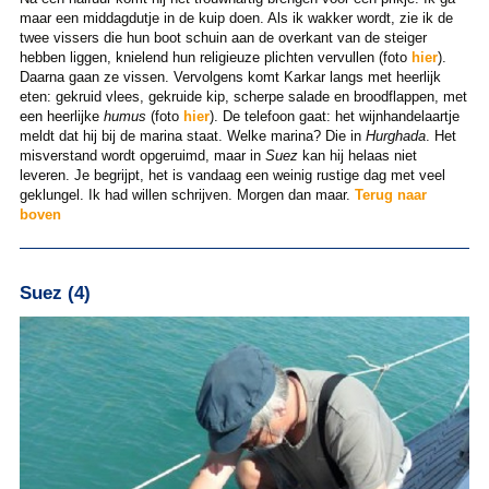
maar een middagdutje in de kuip doen. Als ik wakker wordt, zie ik de
twee vissers die hun boot schuin aan de overkant van de steiger
hebben liggen, knielend hun religieuze plichten vervullen (foto
hier
).
Daarna gaan ze vissen. Vervolgens komt Karkar langs met heerlijk
eten: gekruid vlees, gekruide kip, scherpe salade en broodflappen, met
een heerlijke
humus
(foto
hier
). De telefoon gaat: het wijnhandelaartje
meldt dat hij bij de marina staat. Welke marina? Die in
Hurghada
. Het
misverstand wordt opgeruimd, maar in
Suez
kan hij helaas niet
leveren. Je begrijpt, het is vandaag een weinig rustige dag met veel
geklungel. Ik had willen schrijven. Morgen dan maar.
Terug naar
boven
Suez (4)