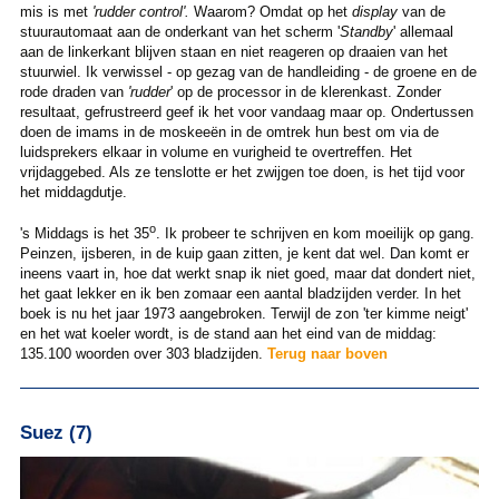
mis is met
'rudder control'.
Waarom? Omdat op het
display
van de
stuurautomaat aan de onderkant van het scherm '
Standby
' allemaal
aan de linkerkant blijven staan en niet reageren op draaien van het
stuurwiel. Ik verwissel - op gezag van de handleiding - de groene en de
rode draden van
'rudder
' op de processor in de klerenkast. Zonder
resultaat, gefrustreerd geef ik het voor vandaag maar op. Ondertussen
doen de imams in de moskeeën in de omtrek hun best om via de
luidsprekers elkaar in volume en vurigheid te overtreffen. Het
vrijdaggebed. Als ze tenslotte er het zwijgen toe doen, is het tijd voor
het middagdutje.
o
's Middags is het 35
. Ik probeer te schrijven en kom moeilijk op gang.
Peinzen, ijsberen, in de kuip gaan zitten, je kent dat wel. Dan komt er
ineens vaart in, hoe dat werkt snap ik niet goed, maar dat dondert niet,
het gaat lekker en ik ben zomaar een aantal bladzijden verder. In het
boek is nu het jaar 1973 aangebroken. Terwijl de zon 'ter kimme neigt'
en het wat koeler wordt, is de stand aan het eind van de middag:
135.100 woorden over 303 bladzijden.
Terug naar boven
Suez (7)