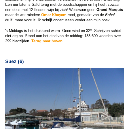
Een uur later is Saïd terug met de boodschappen en hij heeft zowaar
een doos met 12 flessen wijn bij zich! Weliswaar geen
Grand Marquis
maar de wat mindere
Omar Khayam
rood, gemaakt van de
Bobal
-
druif, maar vooruit! Ik schrijf ondertussen verder aan mijn boek.
o
's Middags is het drukkend warm. Geen wind en 32
. Schrijven schiet
niet erg op. Stand aan het eind van de middag: 133.600 woorden over
299 bladzijden.
Terug naar boven
Suez (6)