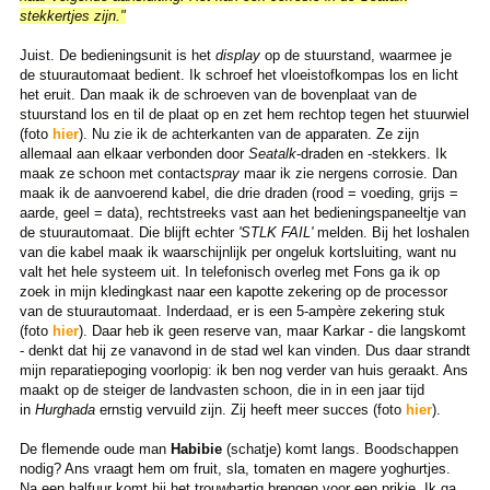
stekkertjes zijn."
Juist. De bedieningsunit is het
display
op de stuurstand, waarmee je
de stuurautomaat bedient. Ik schroef het vloeistofkompas los en licht
het eruit. Dan maak ik de schroeven van de bovenplaat van de
stuurstand los en til de plaat op en zet hem rechtop tegen het stuurwiel
(foto
hier
). Nu zie ik de achterkanten van de apparaten. Ze zijn
allemaal aan elkaar verbonden door
Seatalk
-draden en -stekkers. Ik
maak ze schoon met contact
spray
maar ik zie nergens corrosie. Dan
maak ik de aanvoerend kabel, die drie draden (rood = voeding, grijs =
aarde, geel = data), rechtstreeks vast aan het bedieningspaneeltje van
de stuurautomaat. Die blijft echter
'STLK FAIL'
melden. Bij het loshalen
van die kabel maak ik waarschijnlijk per ongeluk kortsluiting, want nu
valt het hele systeem uit. In telefonisch overleg met Fons ga ik op
zoek in mijn kledingkast naar een kapotte zekering op de processor
van de stuurautomaat. Inderdaad, er is een 5-ampère zekering stuk
(foto
hier
). Daar heb ik geen reserve van, maar Karkar - die langskomt
- denkt dat hij ze vanavond in de stad wel kan vinden. Dus daar strandt
mijn reparatiepoging voorlopig: ik ben nog verder van huis geraakt. Ans
maakt op de steiger de landvasten schoon, die in in een jaar tijd
in
Hurghada
ernstig vervuild zijn. Zij heeft meer succes (foto
hier
).
De flemende oude man
Habibie
(schatje) komt langs. Boodschappen
nodig? Ans vraagt hem om fruit, sla, tomaten en magere yoghurtjes.
Na een halfuur komt hij het trouwhartig brengen voor een prikje. Ik ga