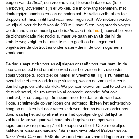
bergen van de
Sinaï
, een vreemd vale, bleekrode dageraad (foto
hierboven) Bovendien zijn er wolken, die in omvang toenemen, met
donkergrijze hangbuiken aan de onderkant. Er vallen zelfs af en toe
druppels uit, hier, in dit land waar nooit regen valt! We motoren verder,
we zijn al over de helft van de 200 mijl naar
Suez
. Nog steeds volgen
we de rand van de noordgaande
traffic lane
(foto
hier
), hoewel het voor
de zichtnavigatie niet nodig is, maar we gaan ervan uit dat hij de
kortste weg volgt en het minste risico geeft op botsingen met
ongekarteerde obstructies onder water - die in de Golf nogal eens
voorkomen.
De dag sleept zich voort en wij slepen onszelf voort met hem. In de
loop van de ochtend draait de wind naar het zuiden tot zuidoosten,
zoals voorspeld. Toch ziet de hemel er vreemd uit. Hij is nu helemaal
overdekt met een zandkleurige sluiering, waarin de zon niet meer is
dan lichtgrijs oplichtende vlek. We peinzen erover om zeil te zetten als
de zuidenwind, die trouwens koud aanvoelt, aantrekt. Wat ook
aantrekt, is de zeegang. Die neemt meer toe dan bij de wind past.
Hoge, schuimende golven lopen ons achterop, lichten het achterschip
hoog op en lijken het naar voren te duwen, dan bruisen ze onder ons
door, waarbij het schip afremt en in het opvolgende golfdal lijkt te
zakken. Maar we gaan wel hard: als de golven ons opduwen
registreren we regelmatig 7 tot 8 knopen snelheid. Onze mobieltjes
hebben nu weer een netwerk. We sturen onze vriend
Karkar
van de
Suez Yacht Club
een SMS dat we rond vier uur vanmiddag denken aan