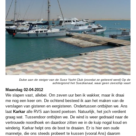
Dulce aan de steiger van de Suez Yacht Club (voordat ze gekeerd werd) Op de
achtergrond het Suezkanaal, waar geen zeeschip vaart
Maandag 02-04-2012
We slapen vast, allebei. Om zeven uur ben ik wakker, maar ik draai
me nog een keer om. De ochtend besteed ik aan het maken van de
verslagen van gisteren en eergisteren. Ondertussen ontbijten we. Ans
laat
Karkar
alle RVS aan boord poetsen. Natuurlijk, het joch verdient
graag wat. Tussendoor ontbijten we. De wind is weer gedraaid naar de
vertrouwde noordhoek en daardoor zitten we in de kuip nogal koud en
winderig. Karkar helpt ons de boot te draaien. Er is hier een oude
mannetje, die ons steeds probeert te kussen (vooral Ans) daarom