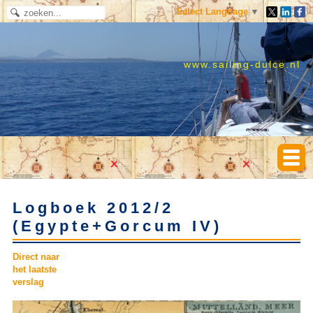
Select Language
▼
www.sailing-dulce.nl
Logboek 2012/2
(Egypte+Gorcum IV)
Direct naar
het laatste
verslag