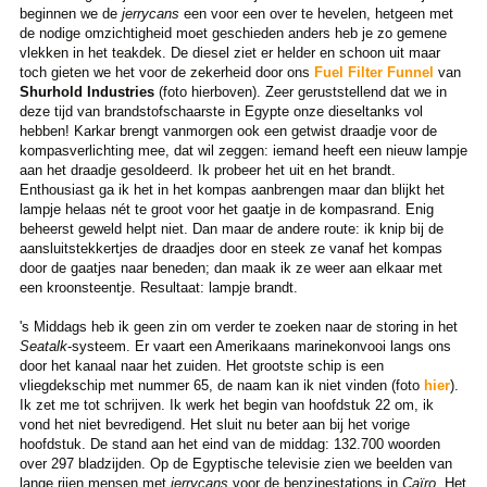
beginnen we de
jerrycans
een voor een over te hevelen, hetgeen met
de nodige omzichtigheid moet geschieden anders heb je zo gemene
vlekken in het teakdek. De diesel ziet er helder en schoon uit maar
toch gieten we het voor de zekerheid door ons
Fuel Filter Funnel
van
Shurhold Industries
(foto hierboven). Zeer geruststellend dat we in
deze tijd van brandstofschaarste in Egypte onze dieseltanks vol
hebben! Karkar brengt vanmorgen ook een getwist draadje voor de
kompasverlichting mee, dat wil zeggen: iemand heeft een nieuw lampje
aan het draadje gesoldeerd. Ik probeer het uit en het brandt.
Enthousiast ga ik het in het kompas aanbrengen maar dan blijkt het
lampje helaas nét te groot voor het gaatje in de kompasrand. Enig
beheerst geweld helpt niet. Dan maar de andere route: ik knip bij de
aansluitstekkertjes de draadjes door en steek ze vanaf het kompas
door de gaatjes naar beneden; dan maak ik ze weer aan elkaar met
een kroonsteentje. Resultaat: lampje brandt.
's Middags heb ik geen zin om verder te zoeken naar de storing in het
Seatalk
-systeem. Er vaart een Amerikaans marinekonvooi langs ons
door het kanaal naar het zuiden. Het grootste schip is een
vliegdekschip met nummer 65, de naam kan ik niet vinden (foto
hier
).
Ik zet me tot schrijven. Ik werk het begin van hoofdstuk 22 om, ik
vond het niet bevredigend. Het sluit nu beter aan bij het vorige
hoofdstuk. De stand aan het eind van de middag: 132.700 woorden
over 297 bladzijden. Op de Egyptische televisie zien we beelden van
lange rijen mensen met
jerrycans
voor de benzinestations in
Caïro
. Het