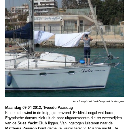
Ans hangt het beddengoed te drogen
Maandag 09-04-2012, Tweede Paasdag
Kille zuidenwind in de kuip, gisteravond. Er klinkt nogal wat harde,
Egyptische dansmuziek uit de paar uitgaanscentra die ter weerszijden
van de
Suez Yacht Club
liggen. Van ingetogen luisteren naar de
Matthäus Passion
komt derhalve weinig terecht. Rustige nacht. De