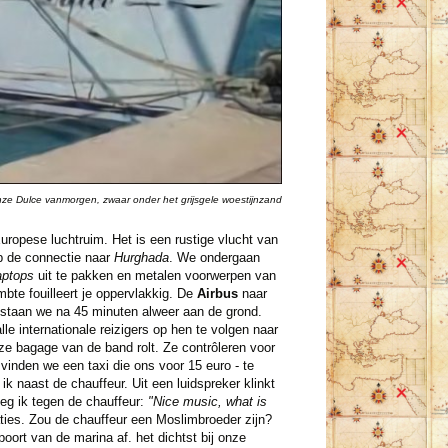
ze Dulce vanmorgen, zwaar onder het grijsgele woestijnzand
Europese luchtruim. Het is een rustige vlucht van
op de connectie naar
Hurghada
. We ondergaan
aptops
uit te pakken en metalen voorwerpen van
mbte fouilleert je oppervlakkig. De
Airbus
naar
 staan we na 45 minuten alweer aan de grond.
e internationale reizigers op hen te volgen naar
ze bagage van de band rolt. Ze contrôleren voor
 vinden we een taxi die ons voor 15 euro - te
ik naast de chauffeur. Uit een luidspreker klinkt
zeg ik tegen de chauffeur:
"Nice music, what is
taties. Zou de chauffeur een Moslimbroeder zijn?
ort van de marina af. het dichtst bij onze