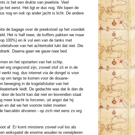
s is het een drukte van jewelste. Veel
 het eerst. Het ligt er dus nog. We lopen de
 dus nog en ook op ander jacht is licht. De andere
eite de bagage over de preekstoel op het voordek
vield. Het is half twee, de koffers pakken we maar
 op 100%) en ik vul een van de tanks met
oiletafvoer van het achtertoilet lukt dat niet. Die
risdrank. Daarna gaan we gauw naar bed.
imen en het opstarten van het schip.
wel erg ongezond zijn, zoveel stof zit er in de
l
werkt nog, dus internet via de dongel is voor
, op om langs te komen voor de douane-
n beweging in de kogelafsluiter van het
uilwatertank leidt. De gedachte was dat ik dan de
door de bocht kan dat niet en bovendien staat
g meer kracht te forceren, uit angst dat hij
an en dat we het voorste toilet moeten
e faecaliën afvoeren - op zich niet eens zo erg
oot af. Er komt minstens zoveel vuil los als
uten wokspatel de enorme wouden te verwijderen