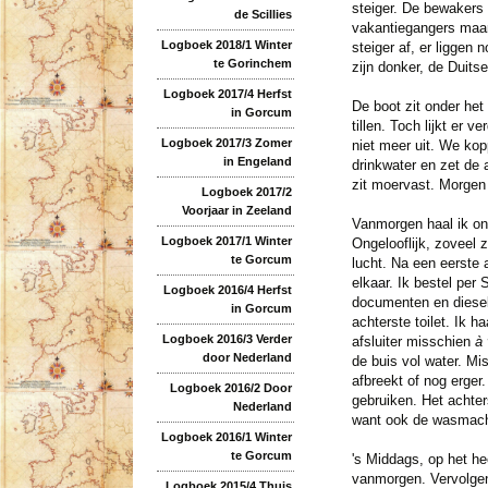
steiger. De bewakers
de Scillies
vakantiegangers maar 
Logboek 2018/1 Winter
steiger af, er liggen
te Gorinchem
zijn donker, de Duits
Logboek 2017/4 Herfst
De boot zit onder het
in Gorcum
tillen. Toch lijkt er 
Logboek 2017/3 Zomer
niet meer uit. We ko
in Engeland
drinkwater en zet de a
zit moervast. Morgen 
Logboek 2017/2
Voorjaar in Zeeland
Vanmorgen haal ik ont
Logboek 2017/1 Winter
Ongelooflijk, zoveel 
te Gorcum
lucht. Na een eerste 
elkaar. Ik bestel pe
Logboek 2016/4 Herfst
documenten en diesel
in Gorcum
achterste toilet. Ik 
Logboek 2016/3 Verder
afsluiter misschien
à
door Nederland
de buis vol water. Mis
afbreekt of nog erger
Logboek 2016/2 Door
gebruiken. Het achter
Nederland
want ook de wasmachn
Logboek 2016/1 Winter
te Gorcum
's Middags, op het he
vanmorgen. Vervolgen
Logboek 2015/4 Thuis