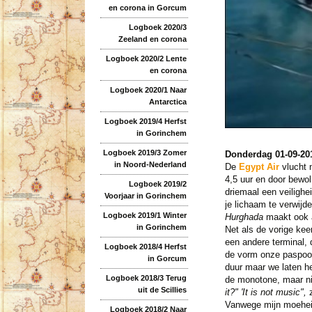
en corona in Gorcum
Logboek 2020/3
Zeeland en corona
Logboek 2020/2 Lente
en corona
Logboek 2020/1 Naar
Antarctica
Logboek 2019/4 Herfst
in Gorinchem
Logboek 2019/3 Zomer
Donderdag 01-09-20
in Noord-Nederland
De
Egypt Air
vlucht 
4,5 uur en door bewol
Logboek 2019/2
driemaal een veilighei
Voorjaar in Gorinchem
je lichaam te verwijd
Logboek 2019/1 Winter
Hurghada
maakt ook a
in Gorinchem
Net als de vorige kee
een andere terminal, 
Logboek 2018/4 Herfst
de vorm onze paspoort
in Gorcum
duur maar we laten het
Logboek 2018/3 Terug
de monotone, maar nie
uit de Scillies
it?" 'It is not music",
Vanwege mijn moeheid 
Logboek 2018/2 Naar