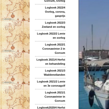
Gorcum, Oorlog
Logboek 2022/4
Oorlog, corona,
gasprijs
Logboek 2022/3
Zeeland en oorlog
Logboek 2022/2 Lente
en oorlog
Logboek 2022/1
Coronawinter 2 in
Gorcum
Logboek 2021/4 Herfst
en behandeling
Logboek 2021/3
Waddeneilanden
Logboek 2021/2 Lente
en 3e coronagolf
Logboek 2021/1
Coronawinter in
Gorcum
Logboek2020/4 Herfst