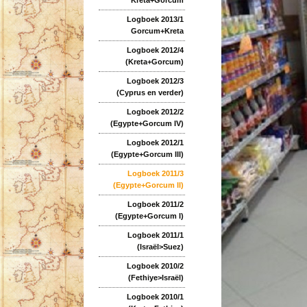
Logboek 2013/1
Gorcum+Kreta
Logboek 2012/4
(Kreta+Gorcum)
Logboek 2012/3
(Cyprus en verder)
Logboek 2012/2
(Egypte+Gorcum IV)
Logboek 2012/1
(Egypte+Gorcum III)
Logboek 2011/3
(Egypte+Gorcum II)
Logboek 2011/2
(Egypte+Gorcum I)
Logboek 2011/1
(Israël>Suez)
Logboek 2010/2
(Fethiye>Israël)
Logboek 2010/1