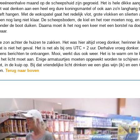
weeëneenhalve maand op de scheepshuid zijn gegroeid. Het is hele dikke aang
et wat denken aan een heel erg dure koningsmantel of ook aan zo'n langharig t
eeft hangen. Met de wokspatel gaat het redelijk vlot, grote vlokken en slier
 ben nog lang niet klaar. De scheepsbodem, de kiel en het roer moeten nog, en 
nder de boot duiken. Daarna moet ik het nog een keer met een borstel na doen
naar.
 zon achter de huizen te zakken. Het was hier altijd vroeg donker, herinner ik
at is niet het geval. Het is net als bij ons UTC + 2 uur. Derhalve vroeg donker
ens berichten te ontvangen. Mooi, werkt dus ook weer. Het is te warm om te
 het licht moet aan. Enige armatuurtjes moeten opgewekt worden te schijnen 
, in de kuip op. Bij dat vriendelijke licht drinken we een glas wijn (ik) en een
en.
Terug naar boven