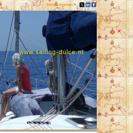
Select Language
▼
www.sailing-dulce.nl