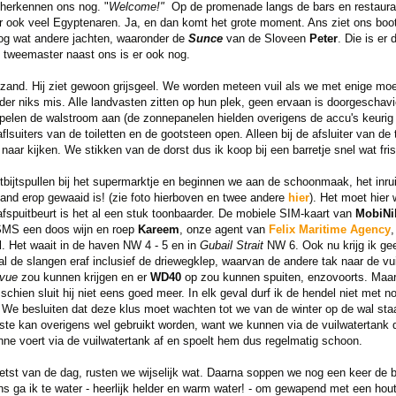
 herkennen ons nog. "
Welcome!"
Op de promenade langs de bars en restaurant
ook veel Egyptenaren. Ja, en dan komt het grote moment. Ans ziet ons bootje
 nog wat andere jachten, waaronder de
Sunce
van de Sloveen
Peter
. Die is er
e tweemaster naast ons is er ook nog.
 zand. Hij ziet gewoon grijsgeel. We worden meteen vuil als we met enige mo
verder niks mis. Alle landvasten zitten op hun plek, geen ervaan is doorgescha
ppelen de walstroom aan (de zonnepanelen hielden overigens de accu's keurig
flsuiters van de toiletten en de gootsteen open. Alleen bij de afsluiter van de t
naar kijken. We stikken van de dorst dus ik koop bij een barretje snel wat f
bijtspullen bij het supermarktje en beginnen we aan de schoonmaak, het inru
zand erop gewaaid is! (zie foto hierboven en twee andere
hier
). Het moet hier 
afspuitbeurt is het al een stuk toonbaarder. De mobiele SIM-kaart van
MobiNi
r SMS een doos wijn en roep
Kareem
, onze agent van
Felix Maritime Agency
. Het waait in de haven NW 4 - 5 en in
Gubail Strait
NW 6. Ook nu krijg ik gee
haal de slangen eraf inclusief de driewegklep, waarvan de andere tak naar de v
 vue
zou kunnen krijgen en er
WD40
op zou kunnen spuiten, enzovoorts. Maar 
schien sluit hij niet eens goed meer. In elk geval durf ik de hendel niet met no
. We besluiten dat deze klus moet wachten tot we van de winter op de wal sta
ste kan overigens wel gebruikt worden, want we kunnen via de vuilwatertank d
e voert via de vuilwatertank af en spoelt hem dus regelmatig schoon.
etst van de dag, rusten we wijselijk wat. Daarna soppen we nog een keer de b
s ga ik te water - heerlijk helder en warm water! - om gewapend met een ho