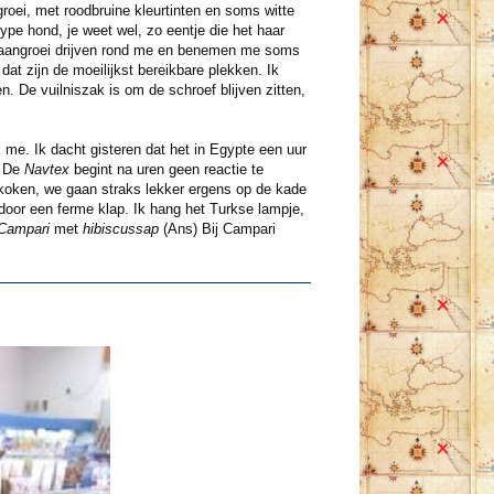
roei, met roodbruine kleurtinten en soms witte
ype hond, je weet wel, zo eentje die het haar
ten aangroei drijven rond me en benemen me soms
dat zijn de moeilijkst bereikbare plekken. Ik
. De vuilniszak is om de schroef blijven zitten,
 me. Ik dacht gisteren dat het in Egypte een uur
. De
Navtex
begint na uren geen reactie te
 koken, we gaan straks lekker ergens op de kade
door een ferme klap. Ik hang het Turkse lampje,
Campari
met
hibiscussap
(Ans) Bij Campari