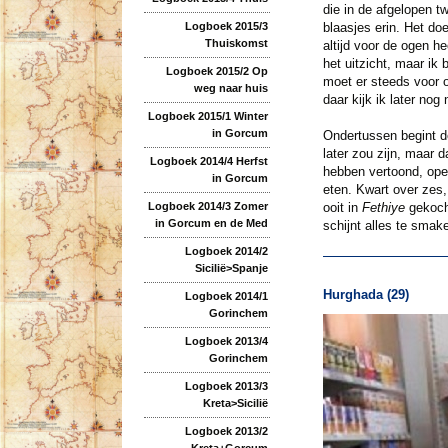
die in de afgelopen t
Logboek 2015/3
blaasjes erin. Het do
Thuiskomst
altijd voor de ogen h
het uitzicht, maar ik
Logboek 2015/2 Op
moet er steeds voor o
weg naar huis
daar kijk ik later nog 
Logboek 2015/1 Winter
in Gorcum
Ondertussen begint de
later zou zijn, maar d
Logboek 2014/4 Herfst
hebben vertoond, ope
in Gorcum
eten. Kwart over zes,
Logboek 2014/3 Zomer
ooit in
Fethiye
gekocht
in Gorcum en de Med
schijnt alles te smak
Logboek 2014/2
Sicilië>Spanje
Hurghada (29)
Logboek 2014/1
Gorinchem
Logboek 2013/4
Gorinchem
Logboek 2013/3
Kreta>Sicilië
Logboek 2013/2
Kreta+Gorcum