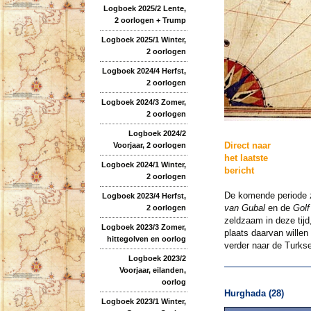
Logboek 2025/2 Lente,
2 oorlogen + Trump
Logboek 2025/1 Winter,
2 oorlogen
Logboek 2024/4 Herfst,
2 oorlogen
Logboek 2024/3 Zomer,
2 oorlogen
Logboek 2024/2
Direct naar
Voorjaar, 2 oorlogen
het laatste
Logboek 2024/1 Winter,
bericht
2 oorlogen
De komende periode z
Logboek 2023/4 Herfst,
van Gubal
en de
Golf
2 oorlogen
zeldzaam in deze tij
Logboek 2023/3 Zomer,
plaats daarvan willen
hittegolven en oorlog
verder naar de Turkse
Logboek 2023/2
Voorjaar, eilanden,
oorlog
Hurghada (28)
Logboek 2023/1 Winter,