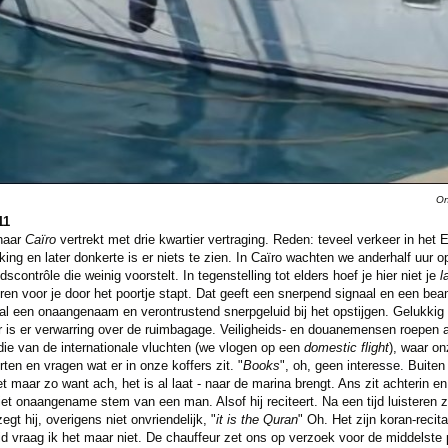
On
11
naar
Caïro
vertrekt met drie kwartier vertraging. Reden: teveel verkeer in het 
king en later donkerte is er niets te zien. In Caïro wachten we anderhalf uur 
dscontrôle die weinig voorstelt. In tegenstelling tot elders hoef je hier niet je
l
eren voor je door het poortje stapt. Dat geeft een snerpend signaal en een bea
l een onaangenaam en verontrustend snerpgeluid bij het opstijgen. Gelukkig
r is er verwarring over de ruimbagage. Veiligheids- en douanemensen roepen all
die van de internationale vluchten (we vlogen op een
domestic flight
), waar on
en en vragen wat er in onze koffers zit. "
Books
", oh, geen interesse. Buiten
 maar zo want ach, het is al laat - naar de marina brengt. Ans zit achterin en 
t onaangename stem van een man. Alsof hij reciteert. Na een tijd luisteren 
zegt hij, overigens niet onvriendelijk, "
it is the Quran
" Oh. Het zijn koran-reci
vraag ik het maar niet. De chauffeur zet ons op verzoek voor de middelste po