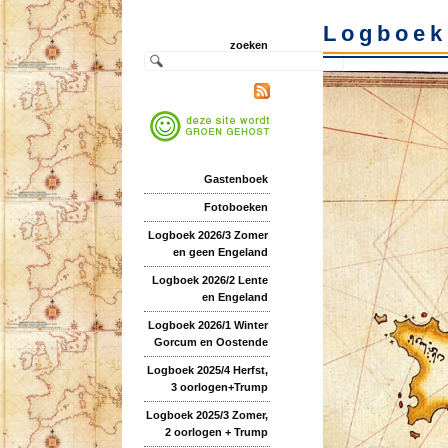
Logboek
zoeken
Gastenboek
Fotoboeken
Logboek 2026/3 Zomer
en geen Engeland
Logboek 2026/2 Lente
en Engeland
Logboek 2026/1 Winter
Gorcum en Oostende
Logboek 2025/4 Herfst,
3 oorlogen+Trump
Logboek 2025/3 Zomer,
2 oorlogen + Trump