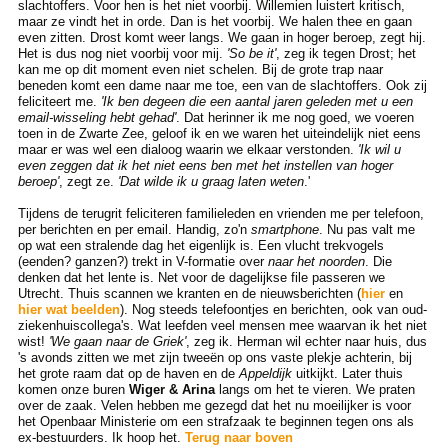
slachtoffers. Voor hen is het niet voorbij. Willemien luistert kritisch,
maar ze vindt het in orde. Dan is het voorbij. We halen thee en gaan
even zitten. Drost komt weer langs. We gaan in hoger beroep, zegt hij.
Het is dus nog niet voorbij voor mij.
'So be it'
, zeg ik tegen Drost; het
kan me op dit moment even niet schelen. Bij de grote trap naar
beneden komt een dame naar me toe, een van de slachtoffers. Ook zij
feliciteert me.
'Ik ben degeen die een aantal jaren geleden met u een
email-wisseling hebt gehad'
. Dat herinner ik me nog goed, we voeren
toen in de Zwarte Zee, geloof ik en we waren het uiteindelijk niet eens
maar er was wel een dialoog waarin we elkaar verstonden.
'Ik wil u
even zeggen dat ik het niet eens ben met het instellen van hoger
beroep'
, zegt ze.
'Dat wilde ik u graag laten weten
.'
Tijdens de terugrit feliciteren familieleden en vrienden me per telefoon,
per berichten en per email. Handig, zo'n
smartphone
. Nu pas valt me
op wat een stralende dag het eigenlijk is. Een vlucht trekvogels
(eenden? ganzen?) trekt in V-formatie over
naar het noorden
. Die
denken dat het lente is. Net voor de dagelijkse file passeren we
Utrecht. Thuis scannen we kranten en de nieuwsberichten (
hier
en
hier wat beelden
). Nog steeds telefoontjes en berichten, ook van oud-
ziekenhuiscollega's. Wat leefden veel mensen mee waarvan ik het niet
wist!
'We gaan naar de Griek'
, zeg ik. Herman wil echter naar huis, dus
's avonds zitten we met zijn tweeën op ons vaste plekje achterin, bij
het grote raam dat op de haven en de
Appeldijk
uitkijkt. Later thuis
komen onze buren
Wiger & Arina
langs om het te vieren. We praten
over de zaak. Velen hebben me gezegd dat het nu moeilijker is voor
het Openbaar Ministerie om een strafzaak te beginnen tegen ons als
ex-bestuurders. Ik hoop het.
Terug naar boven