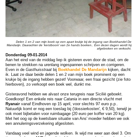
Delen 1 en 2 van mijn boek op een apart krukje bij de ingang van Boekhandel De
Mandarijn. Daarachter de 'kerstboom' van 2e hands boeken.. Een dezer dagen wordt hij
afgebroken en verkocht.
Donderdag 09-01-2014
Aan het eind van de middag liep ik gisteren even door de stad, om de
benen te strekken na urenlang ingespannen schrijven en corrigeren.
Even in de
Gasthuisstraat
bij
Boekhandel De Mandarijn
kijken, dacht
ik. Laat ze daar beide delen 1 en 2 van mijn boek prominent op een
krukje bij de ingang hebben gezet! Voorwaar, een fraai gezicht (zie foto
hierboven), zo verkoopt een boek wel, dunkt me.
Gisteravond hebben we alvast onze terugreis naar Sicilië geboekt.
Goedkoop! Een enkele reis naar
Catania
in een directe vlucht met
Ryanair
vanaf Eindhoven op 15 april, voor slechts 97 euro p.p..
Natuurlijk komt er nog een toeslag bij ('dossierkosten', € 9,50), terwijl je
ook moet bijbetalen voor ruimbagage (20 euro per koffer van 20 kg).
Met het oog op de kwetsbare situatie van Ans' moeder hebben we ook
een annuleringsverzekering afgesloten.
Vandaag veel wind en jagende wolken. Ik wijd me weer aan deel 3. Om