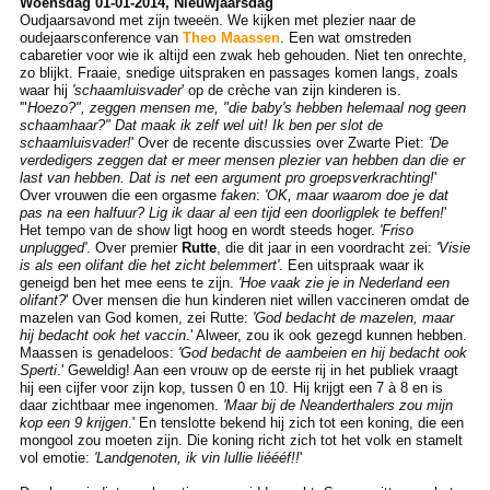
Woensdag 01-01-2014, Nieuwjaarsdag
Oudjaarsavond met zijn tweeën. We kijken met plezier naar de
oudejaarsconference van
Theo Maassen
. Een wat omstreden
cabaretier voor wie ik altijd een zwak heb gehouden. Niet ten onrechte,
zo blijkt. Fraaie, snedige uitspraken en passages komen langs, zoals
waar hij
'schaamluisvader
' op de crèche van zijn kinderen is.
'"
Hoezo?", zeggen mensen me, "die baby's hebben helemaal nog geen
schaamhaar?" Dat maak ik zelf wel uit! Ik ben per slot de
schaamluisvader!
' Over de recente discussies over Zwarte Piet:
'De
verdedigers zeggen dat er meer mensen plezier van hebben dan die er
last van hebben. Dat is net een argument pro groepsverkrachting!
'
Over vrouwen die een orgasme
faken
:
'OK, maar waarom doe je dat
pas na een halfuur? Lig ik daar al een tijd een doorligplek te beffen!
'
Het tempo van de show ligt hoog en wordt steeds hoger.
'Friso
unplugged'
. Over premier
Rutte
, die dit jaar in een voordracht zei:
'Visie
is als een olifant die het zicht belemmert'
. Een uitspraak waar ik
geneigd ben het mee eens te zijn.
'Hoe vaak zie je in Nederland een
olifant?
' Over mensen die hun kinderen niet willen vaccineren omdat de
mazelen van God komen, zei Rutte:
'God bedacht de mazelen, maar
hij bedacht ook het vaccin
.' Alweer, zou ik ook gezegd kunnen hebben.
Maassen is genadeloos:
'God bedacht de aambeien en hij bedacht ook
Sperti
.' Geweldig! Aan een vrouw op de eerste rij in het publiek vraagt
hij een cijfer voor zijn kop, tussen 0 en 10. Hij krijgt een 7 à 8 en is
daar zichtbaar mee ingenomen.
'Maar bij de Neanderthalers zou mijn
kop een 9 krijgen
.' En tenslotte bekend hij zich tot een koning, die een
mongool zou moeten zijn. Die koning richt zich tot het volk en stamelt
vol emotie:
'Landgenoten, ik vin lullie liéééf!!
'