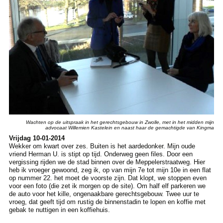
Wachten op de uitspraak in het gerechtsgebouw in Zwolle, met in het midden mijn
advocaat Willemien Kastelein en naast haar de gemachtigde van Kingma
Vrijdag 10-01-2014
Wekker om kwart over zes. Buiten is het aardedonker. Mijn oude
vriend Herman U. is stipt op tijd. Onderweg geen files. Door een
vergissing rijden we de stad binnen over de Meppelerstraatweg. Hier
heb ik vroeger gewoond, zeg ik, op van mijn 7e tot mijn 10e in een flat
op nummer 22. het moet de voorste zijn. Dat klopt, we stoppen even
voor een foto (die zet ik morgen op de site). Om half elf parkeren we
de auto voor het kille, ongenaakbare gerechtsgebouw. Twee uur te
vroeg, dat geeft tijd om rustig de binnenstadin te lopen en koffie met
gebak te nuttigen in een koffiehuis.