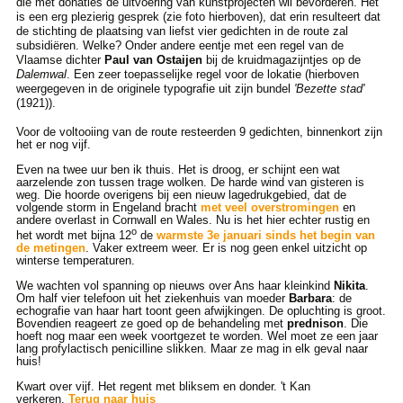
die met donaties de uitvoering van kunstprojecten wil bevorderen. Het
is een erg plezierig gesprek (zie foto hierboven), dat erin resulteert dat
de stichting de plaatsing van liefst vier gedichten in de route zal
subsidiëren. Welke? Onder andere eentje met een regel van de
Vlaamse dichter
Paul van Ostaijen
bij de kruidmagazijntjes op de
Dalemwal
. Een zeer toepasselijke regel voor de lokatie (hierboven
weergegeven in de originele typografie uit zijn bundel
'Bezette stad'
(1921)).
Voor de voltooiing van de route resteerden 9 gedichten, binnenkort zijn
het er nog vijf.
Even na twee uur ben ik thuis. Het is droog, er schijnt een wat
aarzelende zon tussen trage wolken. De harde wind van gisteren is
weg. Die hoorde overigens bij een nieuw lagedrukgebied, dat de
volgende storm in Engeland bracht
met veel overstromingen
en
andere overlast in Cornwall en Wales. Nu is het hier echter rustig en
o
het wordt met bijna 12
de
warmste 3e januari sinds het begin van
de metingen
. Vaker extreem weer. Er is nog geen enkel uitzicht op
winterse temperaturen.
We wachten vol spanning op nieuws over Ans haar kleinkind
Nikita
.
Om half vier telefoon uit het ziekenhuis van moeder
Barbara
: de
echografie van haar hart toont geen afwijkingen. De opluchting is groot.
Bovendien reageert ze goed op de behandeling met
prednison
. Die
hoeft nog maar een week voortgezet te worden. Wel moet ze een jaar
lang profylactisch penicilline slikken. Maar ze mag in elk geval naar
huis!
Kwart over vijf. Het regent met bliksem en donder. 't Kan
verkeren.
Terug naar huis