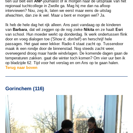
tien uur belt een
ANP
-journalist of ik morgen naar de uitspraak van het
regionaal tuchtcollege in Zwolle ga. Mag hij me dan na afloop
interviewen? Nou, zeg ik, laten we eerst maar eens de uitslag
afwachten, dan zie ik wel. Maar u bent er morgen wel? Ja.
Ik heb de hele dag het rijk alleen. Ans past vandaag op de kinderen
van
Barbara
, dat wil zeggen op de nog zieke
Nikita
en ze haalt
Esri
van school. Hun moeder werkt op donderdag. Ik werk ondertussen flink
door en voeg dialogen toe (
'Show it, don'tell'
) en herschrijf hele
passages. Het gaat weer lekker. Radio 4 staat zacht op. Tussendoor
maak ik een rondje door de binnenstad. Nog steeds zacht weer,
overwegend droog maar harde windvlagen. De komende dagen gaan de
temperaturen zakken. gaat die winter toch komen? Om vier uur ben ik
op bladzijde 62. Tijd voor het verslag en om Ans op te gaan halen.
Terug naar boven
Gorinchem (116)