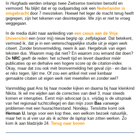
In
Hurghada
werden onlangs twee Zwitserse toeristen beroofd en
vermoord. Nu blijkt dat er op oudjaarsdag ook een
Nederlander is
omgebracht
door 7 messteken. Hoewel het leger de macht terug heeft
gegrepen, zijn het tekenen van desintegratie. We zijn er niet te vroeg
weggegaan.
In de media duikt naar aanleiding van
een casus aan de Vrije
Universiteit
een (voor mij) nieuw begrip op:
zelfplagiaat
. Dat betekent,
vermoed ik, dat je in een wetenschappelijke studie uit je eigen werk
citeert. Zonder bronvermelding, neem ik aan. Hergebruik van eigen
teksten dus. Waarom mag dat niet? En waarom zou iemand dat doen?
De
NRC
geeft de reden: het scheelt tijd en levert daardoor méér
publicaties op en derhalve een hogere score op de
citation-index
.
Okay, maar dat zou ook mét bronvermelding het geval zijn - en dan is
er niks tegen, lijkt me. Of zou een artikel met veel kenbaar
gemaakte citaten uit eigen werk niet meetellen en zonder wel?
Vanmiddag gaat Ans bij haar moeder kijken en daarna bij haar kleinkind
Nikita. Ik wil me wijden aan de correcties van deel 3, maar steeds
komen er interupties. Eerst mijn advocaat (a.s. vrijdag is de uitspraak
van het regionaal tuchtcollege) en dan mijn zoon
Bas
vanwege
problemen met een huurachterstand. Nondeju. Tenslotte komt ook
Herman U.
langs voor een kop thee, een welkom bezoek natuurlijk,
maar het is al vier uur als ik achter de
laptop
kan zitten werken. Zo
kom ik aan bladzijde 24.
Terug naar boven