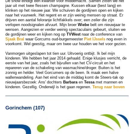
De show eindigt een kwartier voor middernacht. Samen zitten we het
jaar uit met twee flessen champagne. Kussen elkaar (best lang) en
klinken op het nieuwe jaar. We schuiven de gordijnen open en kijken
naar het vuurwerk. Het regent en er zijn weinig mensen op straat. Er
drijven een aantal feloranje lichtfakkels over; een zeiler die zijn
verlopen noodsignalen afvuurt. Mijn broer
Wiebe
belt om nieuwjaar te
wensen. Aangezien er verder weinig spectaculairs gebeurt, sluiten we
de gordijnen weer en kijken nog op
TVWest
naar de conference van
Sjaak Bral
waar Gorcums oud-burgemeester
Piet IJssels
nog even in
voorkomt. Wel geestig, maar om twee uur houden we het voor gezien.
Vanmorgen uitgeslapen tot tien uur. Uitvoerig ontbijt. Ik bel mijn
kinderen. We hebben het jaar 2014 gehaald. Enige klusjes verricht, de
eerste van het jaar, zoals het bijvullen van het CV-circuit en het
repareren van de schakeling van wasmachine/droger. Buiten is het
zonnig en helder. Veel Gorcumers op de been. Ik maak een halve
wallenwandeling. Aan het eind van de middag komt de Steers-tak op
nieuwjaarsbezoek: Ans' dochters
Barbara
en
Tessa
met mannen en
kinderen. Gezellig. Onderwijl is het gaan regenen.
Terug naar boven
Gorinchem (107)