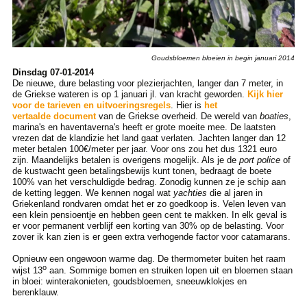
Goudsbloemen bloeien in begin januari 2014
Dinsdag 07-01-2014
De nieuwe, dure belasting voor plezierjachten, langer dan 7 meter, in
de Griekse wateren is op 1 januari jl. van kracht geworden.
Kijk hier
voor de tarieven en uitvoeringsregels
. Hier is
het
vertaalde document
van de Griekse overheid. De wereld van
boaties
,
marina's en haventaverna's heeft er grote moeite mee. De laatsten
vrezen dat de klandizie het land gaat verlaten. Jachten langer dan 12
meter betalen 100€/meter per jaar. Voor ons zou het dus 1321 euro
zijn. Maandelijks betalen is overigens mogelijk. Als je de
port police
of
de kustwacht geen betalingsbewijs kunt tonen, bedraagt de boete
100% van het verschuldigde bedrag. Zonodig kunnen ze je schip aan
de ketting leggen. We kennen nogal wat
yachties
die al jaren in
Griekenland rondvaren omdat het er zo goedkoop is. Velen leven van
een klein pensioentje en hebben geen cent te makken. In elk geval is
er voor permanent verblijf een korting van 30% op de belasting. Voor
zover ik kan zien is er geen extra verhogende factor voor catamarans.
Opnieuw een ongewoon warme dag. De thermometer buiten het raam
o
wijst 13
aan. Sommige bomen en struiken lopen uit en bloemen staan
in bloei: winterakonieten, goudsbloemen, sneeuwklokjes en
berenklauw.