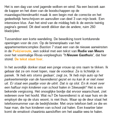
Het is een dag van snel jagende wolken en wind. Na een bezoek aan
de kapper en het doen van de boodschappen op de
maandagochtendmartkt maak ik een begin met de correctie en het
gedeeltelijk herschrijven en aanvullen van deel 3 van mijn boek. Een
intensieve klus. Aan het eind van de middag heb ik de eerste twintig
pagina's gereed. Dit deel wordt dikker dan de andere, ruim 260
bladzijden.
Tussendoor een korte wandeling. De bewolking toont kortdurende
openingen voor de zon. Op de binnenplaats van het
appartementencomplex
Bastion 7
staat een van de nieuwe aanwinsten
in de
Poëzieroute
, een sokkel met een tekst van
Rudie van Meurs
over het voormalige Rivas-verpleeghuis
''t Nieuwe Gasthuis'
, dat hier
stond.
De tekst staat hier
.
In het avondlijk donker staat een jonge vrouw op ons raam te tikken. Ik
gebaar dat ze om moet lopen, naar de voordeur. Ze is lichtelijk in
paniek.
'Ik heb iets stoms gedaan'
, zegt ze,
'Ik heb mijn auto op het
parkeerterreintje van de havendienst gezet en nu kan ik er niet meer
uit. Er staat een paaltje voor de uitrit
.
Dat is op slot. En ik moet over
een halfuur mijn kinderen van school halen in Sleeuwijk!
' Het is een
bekende vergissing. Het onooglijke bordje dat ervoor waarschuwt, ziet
iedereen over het hoofd. Wat nu? De havendienst is al naar huis en de
employé die op de sluis woont, is niet thuis. Maar op de deur staat het
telefoonnummer van de bedrijfsleider. Met onze telefoon belt ze die en
haar man, die hun kinderen van school zal halen. Een kwartier later
komt de employé chagrijnig aansloffen om het paaltje weg te halen.