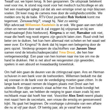
Twaalf uur, we lopen terug. Ik ben gespannen. De uitspraak betekent
veel voor me, ik stond nog nooit voor het medisch tuchtcollege en als
het een maatregel oplegt zal dat als een ernstige smet op mijn blazoen
voelen. Dit keer mag de camera mee door de veiligheidscontrôle. We
melden ons bij de balie. RTV-Oost journalist
Rob Vorkink
komt me
tegemoet.
'Zenuwachtig?
', vraagt hij.
'Niet zo weinig
.'
Mijn advocaat
Willemien Kastelein
is er ook. We gaan aan een tafel
zitten en nemen door wat ik zal zeggen bij vrijspraak en bij een
strafmaatregel (foto hierboven).
Kingma
is er niet;
Ramaker
ook niet,
maar die heeft nog nooit ergens zijn gezicht laten zien. Ruud vindt het
beter om te duiken, het kan hem allemaal niet schelen en het waait wel
weer over. En Kingma? Ik denk dat hij tegen een belegering door de
pers opziet. Verderop groepen de slachtoffers van
Jansen Steur
samen rond de letselschadespecialist
Yme Drost
, die hen hier
vertegenwoordigt. Een paar van hen komen naar me toe om me de
hand te drukken. Het is net alsof we reisgenoten zijn geworden,
spelers in een absurd en kwaadaardig toneelstuk.
Om half één gaan de deuren van de zittingszaal open. Ans en Herman
schuiven in een bank voor de toehoorders. Willemien beduidt me dat
wij vooraan in de bank voor de verdediging moeten gaan zitten. In de
lange bank ernaast nemen de klagers plaats met Drost aan het
uiteinde. Een rijtje camera's staat achter me. Een bode kondigt het
tuchtcollege aan, we hebben de neiging te gaan staan zoals bij een
rechtbank maar dat hoeft hier niet. Voorzitter
Alex Smit
neemt plaats
met naast hem de secretaris, een vrouw die ernstig en gereserveerd
kijkt. Nu gaat het beginnen. De voorlopige culminatie van een affaire
die nu al vijf jaar duurt. Of twintig jaar, als je vanaf het eerste