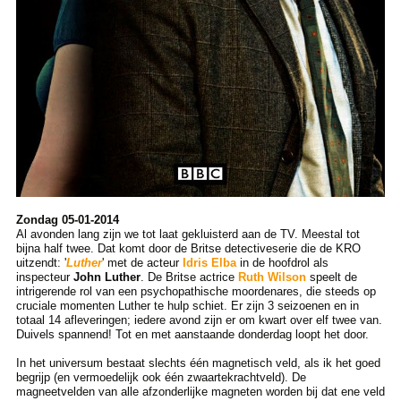
Zondag 05-01-2014
Al avonden lang zijn we tot laat gekluisterd aan de TV. Meestal tot
bijna half twee. Dat komt door de Britse detectiveserie die de KRO
uitzendt: '
Luther
' met de acteur
Idris Elba
in de hoofdrol als
inspecteur
John Luther
. De Britse actrice
Ruth Wilson
speelt de
intrigerende rol van een psychopathische moordenares, die steeds op
cruciale momenten Luther te hulp schiet. Er zijn 3 seizoenen en in
totaal 14 afleveringen; iedere avond zijn er om kwart over elf twee van.
Duivels spannend! Tot en met aanstaande donderdag loopt het door.
In het universum bestaat slechts één magnetisch veld, als ik het goed
begrijp (en vermoedelijk ook één zwaartekrachtveld). De
magneetvelden van alle afzonderlijke magneten worden bij dat ene veld