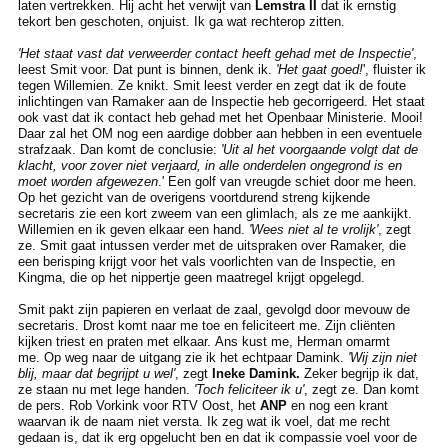
laten vertrekken. Hij acht het verwijt van
Lemstra II
dat ik ernstig
tekort ben geschoten, onjuist. Ik ga wat rechterop zitten.
'Het staat vast dat verweerder contact heeft gehad met de Inspectie'
,
leest Smit voor. Dat punt is binnen, denk ik.
'Het gaat goed!
', fluister ik
tegen Willemien. Ze knikt. Smit leest verder en zegt dat ik de foute
inlichtingen van Ramaker aan de Inspectie heb gecorrigeerd. Het staat
ook vast dat ik contact heb gehad met het Openbaar Ministerie. Mooi!
Daar zal het OM nog een aardige dobber aan hebben in een eventuele
strafzaak. Dan komt de conclusie:
'Uit al het voorgaande volgt dat de
klacht, voor zover niet verjaard, in alle onderdelen ongegrond is en
moet worden afgewezen
.' Een golf van vreugde schiet door me heen.
Op het gezicht van de overigens voortdurend streng kijkende
secretaris zie een kort zweem van een glimlach, als ze me aankijkt.
Willemien en ik geven elkaar een hand.
'Wees niet al te vrolijk'
, zegt
ze. Smit gaat intussen verder met de uitspraken over Ramaker, die
een berisping krijgt voor het vals voorlichten van de Inspectie, en
Kingma, die op het nippertje geen maatregel krijgt opgelegd.
Smit pakt zijn papieren en verlaat de zaal, gevolgd door mevouw de
secretaris. Drost komt naar me toe en feliciteert me. Zijn cliënten
kijken triest en praten met elkaar. Ans kust me, Herman omarmt
me. Op weg naar de uitgang zie ik het echtpaar Damink.
'Wij zijn niet
blij, maar dat begrijpt u wel'
, zegt
Ineke Damink.
Zeker begrijp ik dat,
ze staan nu met lege handen.
'Toch feliciteer ik u'
, zegt ze. Dan komt
de pers. Rob Vorkink voor RTV Oost, het
ANP
en nog een krant
waarvan ik de naam niet versta. Ik zeg wat ik voel, dat me recht
gedaan is, dat ik erg opgelucht ben en dat ik compassie voel voor de