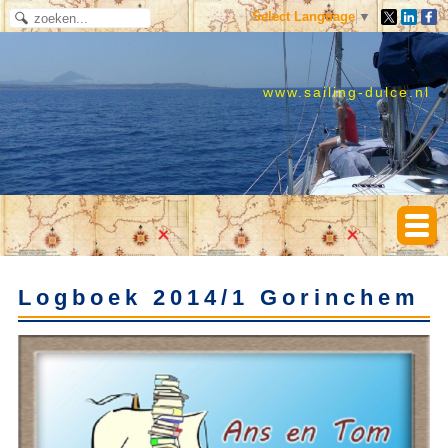
Select Language
▼
www.sailing-dulce.nl
Logboek 2014/1 Gorinchem