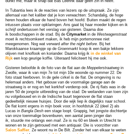
dunkt me, maar ik snap dat Bas Leerink daar geen zin in heeft.
In Tubantia lees ik de reacties van lezers op de uitspraak. Ze zijn
allemaal van het kaliber dat je kon verwachten: Schandalig, de hoge
heren houden elkaar de hand boven het hoofd. Buiten maakt de regen
intussen plaats voor opklaringen. Ans gaat bij haar moeder kijken en ik
schrijf ondertussen het verslag van gisteren. Daarna doe
ik boodschappen in de stad. Bij de
Citymarket
in de
Westwagenstraat
moet ik rechtsomkeert maken, ik heb mijn portemonnee niet
meegenomen. Nog wat verward
after the night before
. Bij het
Marokkaanse kraampje op de
Groenmarkt
koop ik een bakje lekkere
olijven met knoflook en koriander. Daarna krijg ik
in de winkel van
Rijk
een kop geurige koffie. Uiteraard feliciteert hij me ook.
Gisteren beloofde ik de foto van de flat aan de
Meppelerstraatweg
in
Zwolle, waar ik van mijn 7e tot mijn 10e woonde op nummer 22. De
foto staat hierboven. In de gele cirkel is de flat. De omgeving is nu
helemaal anders. Het gebouw van de voormalige garage aan de
straatweg is er nog en het kerkhof verderop ook. De rij flats was in de
jaren '50 de jongste uitbreiding van de stad. De weilanden van toen zijn
nu volgebouwd en in de Indische buurt tegenover de flat staan
gedeeltelijk nieuwe huisjes. Door die wijk liep ik dagelijks naar school.
De flat komt ergens in mijn boek voor, in hoofdstuk 22 (deel 2) als
Lucas in
Bangla Desh
een stage loopt. Grappig, het jongste dochtertje
van onze toenmalige bovenburen, een aantal jaren jonger dan
ik, stuurde me onlangs een
mail
. Ze is nu 60 en bleek in Utrecht te
wonen en te zijn getrouwd met een antiquair. Die is voorzitter van
Salon Saffier
. Ze woont nu in De Bilt. Zonder het van elkaar te weten