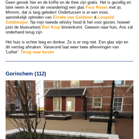
Geen gerook hier en de koffie en de thee zijn gratis. Het is gezellig en
later neem ik (voor de verandering) een glas
Four Roses
met ijs.
Mmmm, dat is lang geleden! Ondertussen is er een mooi,
aanstekelijk optreden van
Elrieke van Gelderen
&
Leopold
Geldtmeijer
. Na mijn tweede whisky houd ik het voor gezien, hoewel
juist de bluesartiest
Ron Krop
binnenkomt. Gewoon naar huis, Ans zal
onderhand terug zijn.
Het huis is echter leeg en donker. Ze is er nog niet. Een glas wijn en
dit verslag afmaken. Vanavond laat weer twee afleveringen van
'Luther'.
Terug naar boven
Gorinchem (112)