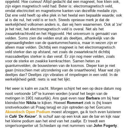
opgeteld. Hoe curieus! Altijd gedacht dat een magneet, hoe klein ook,
zijn eigen magnetisch veld had. Beter is: electromagnetisch veld,
omdat electriciteit en magnetisme kanten van dezelfde medaile zijn.
Dat ene veld heeft op elke plek in het heelal een bepaalde waarde; ook
al is die nul, het veld is er toch. Steeds opnieuw merk je dat de
werkelijkheid volkomen anders is, dan wij hem waarnemen. Ook al 'zie'
je het niet, het electromagnetisch veld is overal. Net als het
zwaartekrachtveld en het Higgsveld. Het universum is gemaakt van
velden. Soms zien die velden eruit als deeltjes, afhankelijk van de
eigenaardigheden van de quantummechanica, maar in wezen zijn er
alleen maar velden. Dichtbij een magneet is het electromagnetisch
veld sterker dan op afstand, net zoals de zwaartekracht dichtbij
massadeeltjes sterker is dan veraf. Er zijn nog meer velden, zoals
voor de sterke en zwakke kernkrachten. Samen heten ze
quantumvelden
, de bouwstenen van de kosmos. Dieper kan je niet
gaan (misschien met uitzondering van de snaartheorie). Maar wat zijn
deeltjes dan? Deeltjes zijn vibraties of rimpelingen in een veld. In de
werkelijkheid geldt: niets is wat het lijkt.
Het weer is kalm en zacht. Morgen schijnt het een op deze datum nog
o
nooit vertoonde 14
te kunnen worden (vanaf het begin van de
metingen in 1901 natuurlijk). Ans gaat even naar
Barbara
om bij haar
kleindochter
Nikita
te kijken. Hoewel
Rommert
ziek is (hij kwam
snotverkouden uit Praag terug) en zijn optreden op het Gorcums
Akoestisch Open Podium
moest afzeggen, ga ik toch even luisteren
in
Café 'De Keizer'
. Ik schuif aan op een kruk aan de bar en kijk naar
het kleine podium aan het eind van het zaaltje. Er treedt een
singer/songwriter uit Schiedam op met nummers van
John Fogerty
.