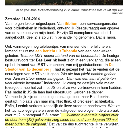
In de gele cirkel Meppelerstraatweg 22 in Zwolle, waar ik van mijn 7e tot mijn 10e
woonde
Zaterdag 11-01-2014
Vanmorgen lekker uitgeslapen. Van
Biblion
, een serviceorganisatie
voor bibliotheken in Nederland, ontvang ik (desgevraagd) een opgave
van de verkoop van mijn boek. Er zijn 30 exemplaren van deel 1
aangekocht, deel 2 is zojuist in behandeling genomen. Dat is mooi.
Ook vanmorgen nog telefoontjes van mensen die me feliciteren.
Iemand stuurt me
een bericht uit Tubantia
van een paar weken
geleden:
'Bestuur MST neemt afstand van ex-bestuurder'
. De huidige
bestuursvoorzitter
Bas Leerink
heeft zich in een verklaring, die alleen
op het Intranet van
MST
verscheen, van mij gedistantieerd. In
De
Stentor van 16 december jl.
had ik gezegd het raar te vinden dat de
neurologen van MST vrijuit gaan.
'Als die hun plicht hadden gedaan
was Jansen Steur eerder aangepakt. Dan was een aantal patiënten
veel ellende bespaard
.' Inderdaad. Ik vroeg ze destijds vele malen
tevergeefs hoe het zat met JS en of ze wel vertrouwen in hem hadden.
Pas nadat ik JS de laan had uitgestuurd, werden ze dapper.
Vermoedelijk zijn de neurologen onlangs boos naar Bas Leerink
gestapt in plaats van naar mij. Niet flink, of preciezer: achterbaks.
Enfin, Leerink verkoos kennelijk de lieve vrede te handhaven. Wat zei
het tuchtcollege gisteren over de vakgroep neurologie in de uitspraak
over mij? In paragraaf 5.3. staat: '
.....kwamen eventuele twijfels over
de door hem (JS) geleverde zorg sinds het eind van de jaren '90 niet
meer buiten de vakgroep
.' Dat valt ze dus tuchtrechtelijk te verwijten,