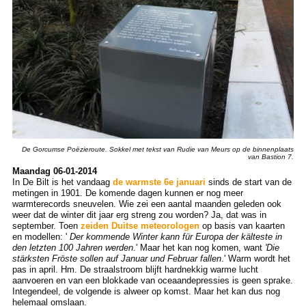
De Gorcumse Poëzieroute. Sokkel met tekst van Rudie van Meurs op de binnenplaats
van Bastion 7.
Maandag 06-01-2014
In De Bilt is het vandaag
de warmste 6e januari
sinds de start van de
metingen in 1901. De komende dagen kunnen er nog meer
warmterecords sneuvelen. Wie zei een aantal maanden geleden ook
weer dat de winter dit jaar erg streng zou worden? Ja, dat was in
september. Toen
zeiden Duitse meteorologen
op basis van kaarten
en modellen: '
Der kommende Winter kann für Europa der kälteste in
den letzten 100 Jahren werden
.' Maar het kan nog komen, want
'Die
stärksten Fröste sollen auf Januar und Februar fallen
.' Warm wordt het
pas in april. Hm. De straalstroom blijft hardnekkig warme lucht
aanvoeren en van een blokkade van oceaandepressies is geen sprake.
Integendeel, de volgende is alweer op komst. Maar het kan dus nog
helemaal omslaan.