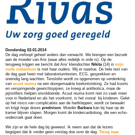
Donderdag 02-01-2014
De dag verloopt geheel anders dan verwacht. We brengen een bezoek
aan de moeder van Ans (waar alles redelijk in orde is). Op de
terugweg krijgen we bericht dat Ans' kleindochter
Nikita
(14) in
mijn
oude ziekenhuis
is met haar ouders. Wij er naartoe. De hele rest van
de dag gaat heen met laboratoriumtesten, ECG, gesprekken en
oneindig lang wachten. Tenslotte wordt ze opgenomen op verdenking
van
acuut reuma
na een doorgemaakte keelontsteking. Ze had koorts
en verspringende gewrichtspijnen, ze kreeg al antibiotica, maar de
pijnstillers hielpen onvoldoende. Acuut reuma komt niet zo vaak meer
voor in Nederland en als het voorkomt, is het vooral bij kinderen. Gelet
op het risico van complicaties aan de hartkleppen, wordt ze bewaakt
en krijgt hoge doses
prednison
. Moeder
Barbara
kan bij haar op de
kamer blijven slapen. Morgen komt de kindercardioloog, die een echo-
onderzoek gaat doen.
We zijn er de hele dag bij geweest. Ik neem aan dat de lezers
begrijpen dat ik verder geen verslag doe over de dag.
Terug naar