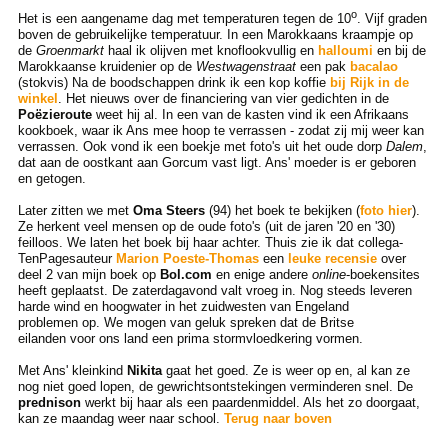
o
Het is een aangename dag met temperaturen tegen de 10
. Vijf graden
boven de gebruikelijke temperatuur. In een Marokkaans kraampje op
de
Groenmarkt
haal ik olijven met knoflookvullig en
halloumi
en bij de
Marokkaanse kruidenier op de
Westwagenstraat
een pak
bacalao
(stokvis) Na de boodschappen drink ik een kop koffie
bij Rijk in de
winkel
. Het nieuws over de financiering van vier gedichten in de
Poëzieroute
weet hij al. In een van de kasten vind ik een Afrikaans
kookboek, waar ik Ans mee hoop te verrassen - zodat zij mij weer kan
verrassen. Ook vond ik een boekje met foto's uit het oude dorp
Dalem
,
dat aan de oostkant aan Gorcum vast ligt. Ans' moeder is er geboren
en getogen.
Later zitten we met
Oma Steers
(94) het boek te bekijken (
foto hier
).
Ze herkent veel mensen op de oude foto's (uit de jaren '20 en '30)
feilloos. We laten het boek bij haar achter. Thuis zie ik dat collega-
TenPagesauteur
Marion Poeste-Thomas
een
leuke recensie
over
deel 2 van mijn boek op
Bol.com
en enige andere
online
-boekensites
heeft geplaatst. De zaterdagavond valt vroeg in. Nog steeds leveren
harde wind en hoogwater in het zuidwesten van Engeland
problemen op. We mogen van geluk spreken dat de Britse
eilanden voor ons land een prima stormvloedkering vormen.
Met Ans' kleinkind
Nikita
gaat het goed. Ze is weer op en, al kan ze
nog niet goed lopen, de gewrichtsontstekingen verminderen snel. De
prednison
werkt bij haar als een paardenmiddel. Als het zo doorgaat,
kan ze maandag weer naar school.
Terug naar boven