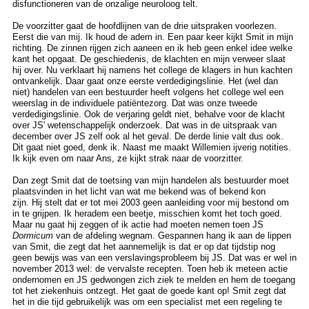
disfunctioneren van de onzalige neuroloog telt.
De voorzitter gaat de hoofdlijnen van de drie uitspraken voorlezen.
Eerst die van mij. Ik houd de adem in. Een paar keer kijkt Smit in mijn
richting. De zinnen rijgen zich aaneen en ik heb geen enkel idee welke
kant het opgaat. De geschiedenis, de klachten en mijn verweer slaat
hij over. Nu verklaart hij namens het college de klagers in hun kachten
ontvankelijk. Daar gaat onze eerste verdedigingslinie. Het (wel dan
niet) handelen van een bestuurder heeft volgens het college wel een
weerslag in de individuele patiëntezorg. Dat was onze tweede
verdedigingslinie. Ook de verjaring geldt niet, behalve voor de klacht
over JS' wetenschappelijk onderzoek. Dat was in de uitspraak van
december over JS zelf ook al het geval. De derde linie valt dus ook.
Dit gaat niet goed, denk ik. Naast me maakt Willemien ijverig notities.
Ik kijk even om naar Ans, ze kijkt strak naar de voorzitter.
Dan zegt Smit dat de toetsing van mijn handelen als bestuurder moet
plaatsvinden in het licht van wat me bekend was of bekend kon
zijn. Hij stelt dat er tot mei 2003 geen aanleiding voor mij bestond om
in te grijpen. Ik heradem een beetje, misschien komt het toch goed.
Maar nu gaat hij zeggen of ik actie had moeten nemen toen JS
Dormicum
van de afdeling wegnam. Gespannen hang ik aan de lippen
van Smit, die zegt dat het aannemelijk is dat er op dat tijdstip nog
geen bewijs was van een verslavingsprobleem bij JS. Dat was er wel in
november 2013 wel: de vervalste recepten. Toen heb ik meteen actie
ondernomen en JS gedwongen zich ziek te melden en hem de toegang
tot het ziekenhuis ontzegt. Het gaat de goede kant op! Smit zegt dat
het in die tijd gebruikelijk was om een specialist met een regeling te