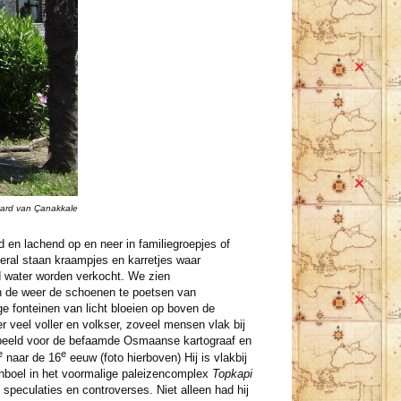
vard van Çanakkale
 en lachend op en neer in familiegroepjes of
ral staan kraampjes en karretjes waar
d water worden verkocht. We zien
in de weer de schoenen te poetsen van
e fonteinen van licht bloeien op boven de
r veel voller en volkser, zoveel mensen vlak bij
ndbeeld voor de befaamde Osmaanse kartograaf en
e
e
naar de 16
eeuw (foto hierboven) Hij is vlakbij
anboel in het voormalige paleizencomplex
Topkapi
speculaties en controverses. Niet alleen had hij