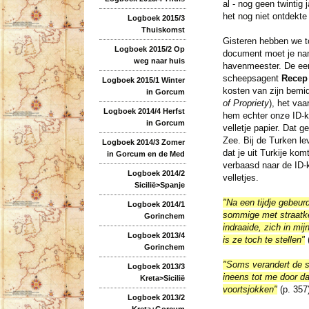
al - nog geen twintig
het nog niet ontdekte
Logboek 2015/3
Thuiskomst
Gisteren hebben we 
Logboek 2015/2 Op
document moet je name
weg naar huis
havenmeester. De eer
scheepsagent
Recep
Logboek 2015/1 Winter
kosten van zijn bemi
in Gorcum
of Propriety
), het vaa
Logboek 2014/4 Herfst
hem echter onze ID-k
in Gorcum
velletje papier. Dat 
Zee. Bij de Turken leve
Logboek 2014/3 Zomer
dat je uit Turkije kom
in Gorcum en de Med
verbaasd naar de ID-k
Logboek 2014/2
velletjes.
Sicilië>Spanje
"Na een tijdje gebeur
Logboek 2014/1
sommige met straatke
Gorinchem
indraaide, zich in mi
Logboek 2013/4
is ze toch te stellen"
(
Gorinchem
"Soms verandert de st
Logboek 2013/3
ineens tot me door da
Kreta>Sicilië
voortsjokken"
(p. 357
Logboek 2013/2
Kreta+Gorcum