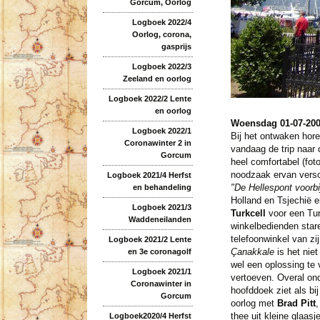
Gorcum, Oorlog
Logboek 2022/4
Oorlog, corona,
gasprijs
Logboek 2022/3
Zeeland en oorlog
Logboek 2022/2 Lente
en oorlog
Woensdag 01-07-20
Logboek 2022/1
Bij het ontwaken hor
Coronawinter 2 in
vandaag de trip naar
Gorcum
heel comfortabel (fot
noodzaak ervan versc
Logboek 2021/4 Herfst
"De Hellespont voorbi
en behandeling
Holland en Tsjechië e
Logboek 2021/3
Turkcell
voor een Tu
Waddeneilanden
winkelbedienden sta
telefoonwinkel van zi
Logboek 2021/2 Lente
Çanakkale
is het nie
en 3e coronagolf
wel een oplossing te 
Logboek 2021/1
vertoeven. Overal ond
Coronawinter in
hoofddoek ziet als bi
Gorcum
oorlog met
Brad Pitt
,
thee uit kleine glaas
Logboek2020/4 Herfst