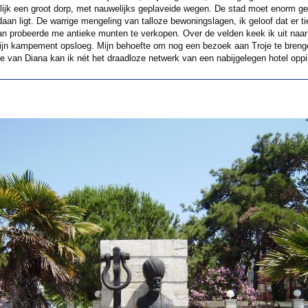
enlijk een groot dorp, met nauwelijks geplaveide wegen. De stad moet enorm geg
daan ligt. De warrige mengeling van talloze bewoningslagen, ik geloof dat er t
n probeerde me antieke munten te verkopen. Over de velden keek ik uit naar 
jn kampement opsloeg. Mijn behoefte om nog een bezoek aan Troje te brengen 
e van Diana kan ik nét het draadloze netwerk van een nabijgelegen hotel opp