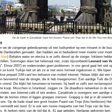
Op de kade in Çanakkale staat het houten Paard van Troje dat in de film Troy met Brad
09
en we de zangerige gebedsoproep uit een luidspreker op een minaret in de bu
 de Dardanellen gemaakt, dan hadden we er beduidend meer moeite voor moe
o
hier
) Behalve water en electra is er zelfs diesel op de steiger. Inklaren he
hillen. Sommigen doen het helemaal niet, zoals bijvoorbeeld
Leonard van V
j"
, Elmar 2007) en ondervonden geen problemen. In ons geval gaat het niet 
n ze komt Turkije niet uit als ze er niet eens formeel ingekomen is. We lopen
rkse
prepaid SIM-card
ten behoeve van mobiel internet. Helaas blijkt dat een ill
ren bevreemd naar de
dongle
, die ik heb meegenomen. Een aardige Turk die D
jn vriend. Die blijkt het fenomeen te kennen, hij heeft er zelfs een reclamepo
t te koop. Misschien in Istanboel, zeggen ze. De draadloze netwerken in de omg
vinden, een Internet-café of iets anders.
Çanakkale
is overigens een aardige 
er de bomen zitten of liggen groepjes mensen. Grappig is dat je in dit islami
j ons. Op de kade staat een groot houten Paard van Troje (foto hierboven) Het
 vermeldt een bord. Er is ook een mooie maquette van het Troje van de Ilias.
jes. Ik herken niets van de tijd dat ik, 41 jaar geleden, hierlangs gekomen ben