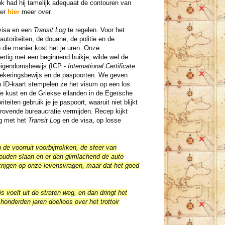
ok had hij tamelijk adequaat de contouren van
 er
hier
meer over.
visa en een
Transit Log
te regelen. Voor het
utoriteiten, de douane, de politie en de
 die manier kost het je uren. Onze
ertig met een beginnend buikje, wilde wel de
 eigendomsbewijs (ICP -
International Certificate
rzekeringsbewijs en de paspoorten. We geven
n ID-kaart stempelen ze het visum op een los
kse kust en de Griekse eilanden in de Egeïsche
iteiten gebruik je je paspoort, waaruit niet blijkt
ijdrovende bureaucratie vermijden. Recep kijkt
ug met het
Transit Log
en de visa, op losse
 de voorruit voorbijtrokken, de sfeer van
ouden slaan en er dan glimlachend de auto
krijgen op onze levensvragen, maar dat het goed
s voelt uit de straten weg, en dan dringt het
honderden jaren doelloos over het trottoir