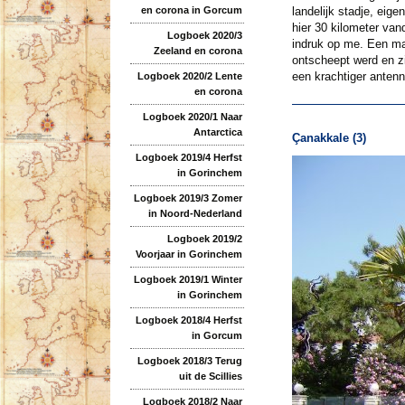
landelijk stadje, eig
en corona in Gorcum
hier 30 kilometer van
Logboek 2020/3
indruk op me. Een ma
Zeeland en corona
ontscheept werd en zi
een krachtiger antenn
Logboek 2020/2 Lente
en corona
Logboek 2020/1 Naar
Antarctica
Çanakkale (3)
Logboek 2019/4 Herfst
in Gorinchem
Logboek 2019/3 Zomer
in Noord-Nederland
Logboek 2019/2
Voorjaar in Gorinchem
Logboek 2019/1 Winter
in Gorinchem
Logboek 2018/4 Herfst
in Gorcum
Logboek 2018/3 Terug
uit de Scillies
Logboek 2018/2 Naar