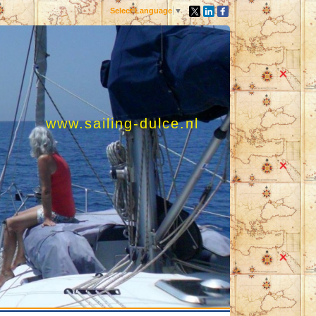
Select Language
▼
www.sailing-dulce.nl