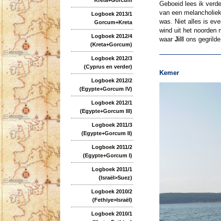
Geboeid lees ik verde
van een melancholiek
Logboek 2013/1
was. Niet alles is e
Gorcum+Kreta
wind uit het noorden 
Logboek 2012/4
waar
Jill
ons gegrilde
(Kreta+Gorcum)
Logboek 2012/3
(Cyprus en verder)
Kemer
Logboek 2012/2
(Egypte+Gorcum IV)
Logboek 2012/1
(Egypte+Gorcum III)
Logboek 2011/3
(Egypte+Gorcum II)
Logboek 2011/2
(Egypte+Gorcum I)
Logboek 2011/1
(Israël>Suez)
Logboek 2010/2
(Fethiye>Israël)
Logboek 2010/1