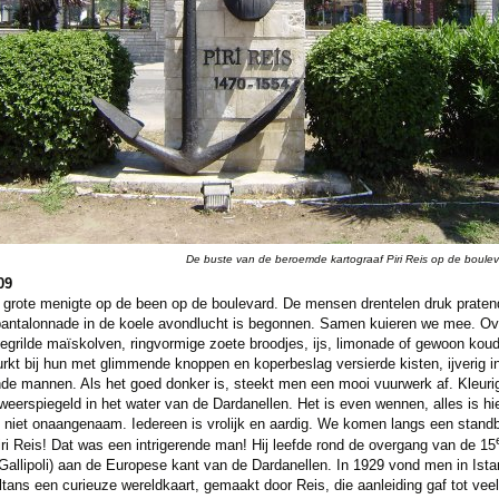
De buste van de beroemde kartograaf Piri Reis op de boule
09
 grote menigte op de been op de boulevard. De mensen drentelen druk pratend
pantalonnade in de koele avondlucht is begonnen. Samen kuieren we mee. Ove
gegrilde maïskolven, ringvormige zoete broodjes, ijs, limonade of gewoon kou
rkt bij hun met glimmende knoppen en koperbeslag versierde kisten, ijverig 
de mannen. Als het goed donker is, steekt men een mooi vuurwerk af. Kleurig
eerspiegeld in het water van de Dardanellen. Het is even wennen, alles is hie
lt niet onaangenaam. Iedereen is vrolijk en aardig. We komen langs een sta
iri Reis! Dat was een intrigerende man! Hij leefde rond de overgang van de 15
Gallipoli) aan de Europese kant van de Dardanellen. In 1929 vond men in Ist
ns een curieuze wereldkaart, gemaakt door Reis, die aanleiding gaf tot veel 