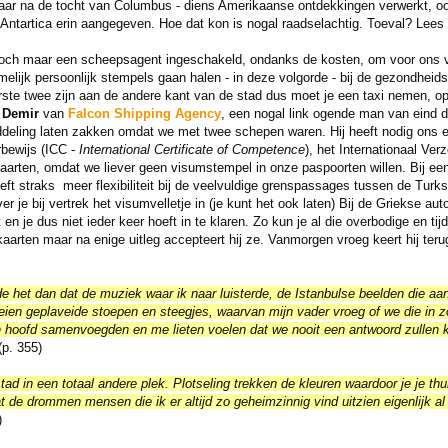
 jaar na de tocht van Columbus - diens Amerikaanse ontdekkingen verwerkt, o
 Antartica erin aangegeven. Hoe dat kon is nogal raadselachtig. Toeval? Lees
toch maar een scheepsagent ingeschakeld, ondanks de kosten, om voor ons 
lijk persoonlijk stempels gaan halen - in deze volgorde - bij de gezondheidsa
ste twee zijn aan de andere kant van de stad dus moet je een taxi nemen, op
 Demir
van
Falcon Shipping Agency
, een nogal link ogende man van eind d
ddeling laten zakken omdat we met twee schepen waren. Hij heeft nodig ons
rbewijs (ICC -
International Certificate of Competence
), het Internationaal Ve
aarten, omdat we liever geen visumstempel in onze paspoorten willen. Bij ee
geeft straks meer flexibiliteit bij de veelvuldige grenspassages tussen de Tur
r je bij vertrek het visumvelletje in (je kunt het ook laten) Bij de Griekse autor
t en je dus niet ieder keer hoeft in te klaren. Zo kun je al die overbodige en t
aarten maar na enige uitleg accepteert hij ze. Vanmorgen vroeg keert hij ter
de het dan dat de muziek waar ik naar luisterde, de Istanbulse beelden die aan
ien geplaveide stoepen en steegjes, waarvan mijn vader vroeg of we die in z
jn hoofd samenvoegden en me lieten voelen dat we nooit een antwoord zullen 
p. 355)
ad in een totaal andere plek. Plotseling trekken de kleuren waardoor je je thui
t de drommen mensen die ik er altijd zo geheimzinnig vind uitzien eigenlijk al 
)