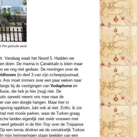
 Pitt gebruikt werd
urt. Vandaag waait het Noord 5. Hadden we
ten doen. De marina in
Çanakkale
is klein maar
bben we nog niet gedaan. De meningen over de
eldhoven
(in deel 3 van zijn scheepsjournaal,
op. Ans moet immers over een paar weken naar
 langs bij de vestigingen van
Vodaphone
en
usie, die heb je hier (nog) niet. De
uits spreekt neemt ons mee naar de
ster van een dongle hangen. Maar hier in
eving oppikken, lukt ook al niet. Enfin, ik zie
stad met mooie parken, waar de Turken graag
tische landen eigenlijk niet méér vrouwen met
 werd gebruikt in de film
Troy
over de Trojaanse
 Op een terras drinken we de verrukkelijk Turkse
. In mijn herinneringen staan beelden van een