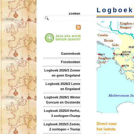
Logboek
zoeken
Gastenboek
Fotoboeken
Logboek 2026/3 Zomer
en geen Engeland
Logboek 2026/2 Lente
en Engeland
Logboek 2026/1 Winter
Gorcum en Oostende
Logboek 2025/4 Herfst,
3 oorlogen+Trump
Direct naar
Logboek 2025/3 Zomer,
het laatste
2 oorlogen + Trump