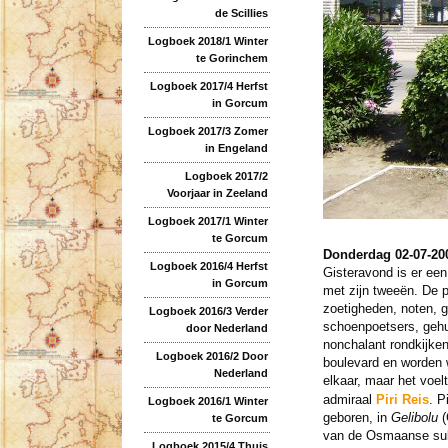
de Scillies
Logboek 2018/1 Winter
te Gorinchem
Logboek 2017/4 Herfst
in Gorcum
Logboek 2017/3 Zomer
in Engeland
Logboek 2017/2
Voorjaar in Zeeland
Logboek 2017/1 Winter
te Gorcum
Donderdag 02-07-20
Logboek 2016/4 Herfst
Gisteravond is er een
in Gorcum
met zijn tweeën. De 
zoetigheden, noten, 
Logboek 2016/3 Verder
schoenpoetsers, gehu
door Nederland
nonchalant rondkijken
Logboek 2016/2 Door
boulevard en worden w
Nederland
elkaar, maar het voe
admiraal
Piri Reis
. P
Logboek 2016/1 Winter
geboren, in
Gelibolu
(
te Gorcum
van de Osmaanse sulta
Logboek 2015/4 Thuis