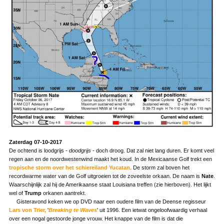
Zaterdag 07-10-2017
De ochtend is loodgrijs -
doodgrijs
- doch droog. Dat zal niet lang duren. Er komt veel
regen aan en de noordwestenwind maakt het koud. In de Mexicaanse Golf trekt een
tropische storm over het schiereiland Yucatan
. De storm zal boven het
recordwarme water van de Golf uitgroeien tot de zoveelste orkaan. De naam is
Nate
.
Waarschijnlijk zal hij de Amerikaanse staat Louisiana treffen (zie hierboven). Het lijkt
wel of
Trump
orkanen aantrekt.
Gisteravond keken we op DVD naar een oudere film van de Deense regisseur
Lars von Trier,
'
Breaking te Waves
' uit 1996. Een ietwat ongeloofwaardig verhaal
over een nogal gestoorde jonge vrouw. Het knappe van de film is dat die