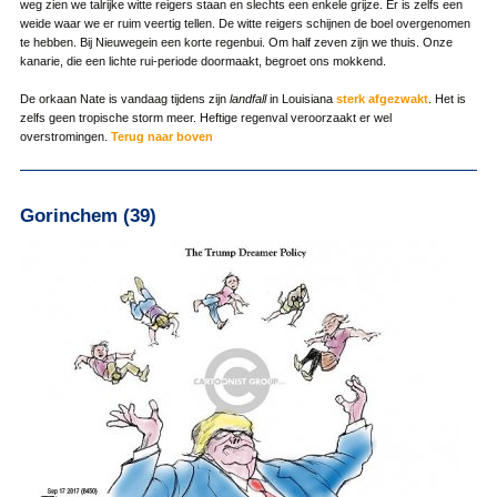
weg zien we talrijke witte reigers staan en slechts een enkele grijze. Er is zelfs een
weide waar we er ruim veertig tellen. De witte reigers schijnen de boel overgenomen
te hebben. Bij Nieuwegein een korte regenbui. Om half zeven zijn we thuis. Onze
kanarie, die een lichte rui-periode doormaakt, begroet ons mokkend.
De orkaan Nate is vandaag tijdens zijn
landfall
in Louisiana
sterk afgezwakt
. Het is
zelfs geen tropische storm meer. Heftige regenval veroorzaakt er wel
overstromingen.
Terug naar boven
Gorinchem (39)