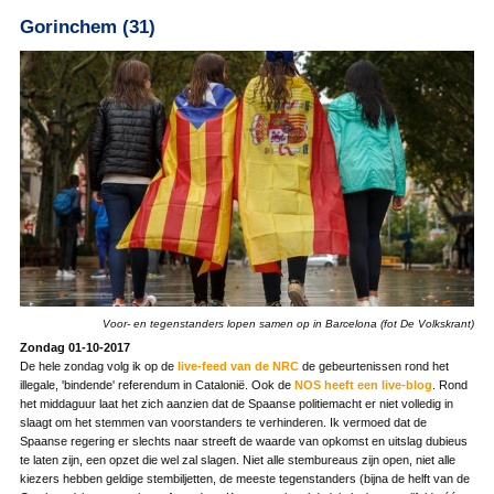
Gorinchem (31)
Voor- en tegenstanders lopen samen op in Barcelona (fot De Volkskrant)
Zondag 01-10-2017
De hele zondag volg ik op de
live-feed van de NRC
de gebeurtenissen rond het
illegale, 'bindende' referendum in Catalonië. Ook de
NOS heeft een live-blog
. Rond
het middaguur laat het zich aanzien dat de Spaanse politiemacht er niet volledig in
slaagt om het stemmen van voorstanders te verhinderen. Ik vermoed dat de
Spaanse regering er slechts naar streeft de waarde van opkomst en uitslag dubieus
te laten zijn, een opzet die wel zal slagen. Niet alle stembureaus zijn open, niet alle
kiezers hebben geldige stembiljetten, de meeste tegenstanders (bijna de helft van de