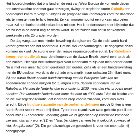
Het hogedrukgebied dat ons land en de rest van West Europa de komende dagen
een onverwachte nazomer gaat bezorgen, dwingt de tropische storm
Ophelia
een
noordelijker koers te volgen. Volgens de prognose van vanmorgen komt ze daardoor
iets ten westen van Ierland terecht. Ze kan morgen nog tot een orkaan uitgroeien
maar zal het Iberisch schiereiland dus missen. Het is ondertussen zeer bijzonder dat
het zo laat in de herfst nog zo warm wordt. In het zuiden kan het in het komend
weekeinde zelfs 25 graden worden.
De dag vangt aan met minder bewolking dan gisteren. Op de sluis wordt hard
verder gewerkt aan het onderhoud. Het nieuws van vanmorgen. De dagelijkse dosis
kommer en kwel. De euforie over de nieuwe regeringscoalitie ebt af. De
Rabobank
brengt een studie uit
naar de effecten van de dwaze
Brexit
, zowel een harde als
een zachte. Het blijkt veel schadelijker voor Nederland te zijn dan men eerder dacht.
Nu is met veel meer factoren gerekend dan eerder. Zelfs als er een handelsverdrag
met de
EU
gesloten wordt, is de schade omvangrijk, naar schatting 25 miljard euro.
'Bij een harde Brexit zonder handelsverdrag met de Europese Unie kan de
economische schade oplopen tot 35 miljard euro, denken economen van de
Rabobank. Het kan de Nederlandse economie tot 2030 meer dan vier procent groei
schelen. Per werkende Nederlander komt dat neer op 4000 euro
.' Van de belofte van
de nieuwe regeringscoalitie, dat iedereen erop vooruit zal gaan, komt dus niets
terecht. Bij de
huidige stagnatie van de onderhandelingen
met de Britten is een
harde Brexit steeds waarschijnlijker. Typerende reactie van twee geheide populisten
onder mijn FB-contacten:
'
Voorlopig gaan we er gigantisch op vooruit de komende
vier jaar, dus why worry..
'(1) en '
Nou, berichten van een bank geloof ik zowiezo al
niet, de oplichters!'
(2). Die gemakzuchtige zorgeloosheid is voor ten ene male mij
onbegrijpelijk.