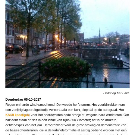
Herfst op het Eind.
Donderdag 05-10-2017
Regen en harde wind vanochtend. De tweede herfststorm. Het voorbijtrekken van
een venijnig lagedrukgebiedje veroorzaakt een kort, diep dal op de barograaf. Het
KNMI kondigde
voor het noordwesten code oranje af, wegens hard windstoten. Om
half acht staan er files in den lande van bijna 800 kilometer; het is de drukste
ochtendspits van het jaar. Beroerd weer voor de grote staking en demonstratie van
de basisschoolleraren, die in de kabinetsformatie al aardig bediend worden met een