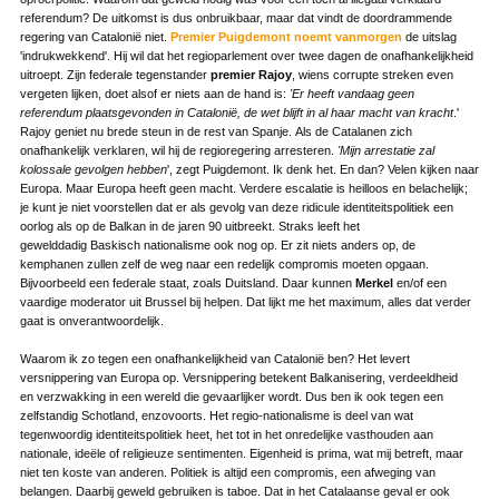
referendum? De uitkomst is dus onbruikbaar, maar dat vindt de doordrammende
regering van Catalonië niet.
Premier Puigdemont noemt vanmorgen
de uitslag
'indrukwekkend'. Hij wil dat het regioparlement over twee dagen de onafhankelijkheid
uitroept. Zijn federale tegenstander
premier Rajoy
, wiens corrupte streken even
vergeten lijken, doet alsof er niets aan de hand is:
'Er heeft vandaag geen
referendum plaatsgevonden in Catalonië, de wet blijft in al haar macht van kracht
.'
Rajoy geniet nu brede steun in de rest van Spanje. Als de Catalanen zich
onafhankelijk verklaren, wil hij de regioregering arresteren.
'Mijn arrestatie zal
kolossale gevolgen hebben
', zegt Puigdemont. Ik denk het. En dan? Velen kijken naar
Europa. Maar Europa heeft geen macht. Verdere escalatie is heilloos en belachelijk;
je kunt je niet voorstellen dat er als gevolg van deze ridicule identiteitspolitiek een
oorlog als op de Balkan in de jaren 90 uitbreekt. Straks leeft het
gewelddadig Baskisch nationalisme ook nog op. Er zit niets anders op, de
kemphanen zullen zelf de weg naar een redelijk compromis moeten opgaan.
Bijvoorbeeld een federale staat, zoals Duitsland. Daar kunnen
Merkel
en/of een
vaardige moderator uit Brussel bij helpen. Dat lijkt me het maximum, alles dat verder
gaat is onverantwoordelijk.
Waarom ik zo tegen een onafhankelijkheid van Catalonië ben? Het levert
versnippering van Europa op. Versnippering betekent Balkanisering, verdeeldheid
en verzwakking in een wereld die gevaarlijker wordt. Dus ben ik ook tegen een
zelfstandig Schotland, enzovoorts. Het regio-nationalisme is deel van wat
tegenwoordig identiteitspolitiek heet, het tot in het onredelijke vasthouden aan
nationale, ideële of religieuze sentimenten. Eigenheid is prima, wat mij betreft, maar
niet ten koste van anderen. Politiek is altijd een compromis, een afweging van
belangen. Daarbij geweld gebruiken is taboe. Dat in het Catalaanse geval er ook