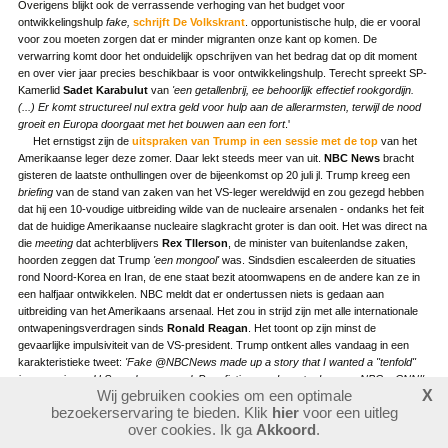
Overigens blijkt ook de verrassende verhoging van het budget voor
ontwikkelingshulp
fake,
schrijft De Volkskrant
. opportunistische hulp, die er vooral
voor zou moeten zorgen dat er minder migranten onze kant op komen. De
verwarring komt door het onduidelijk opschrijven van het bedrag dat op dit moment
en over vier jaar precies beschikbaar is voor ontwikkelingshulp. Terecht spreekt SP-
Kamerlid
Sadet Karabulut
van
'een getallenbrij, ee behoorlijk effectief rookgordijn.
(...)
Er komt structureel nul extra geld voor hulp aan de allerarmsten, terwijl de nood
groeit en Europa doorgaat met het bouwen aan een fort
.'
Het ernstigst zijn de
uitspraken van Trump in een sessie met de top
van het
Amerikaanse leger deze zomer. Daar lekt steeds meer van uit.
NBC News
bracht
gisteren de laatste onthullingen over de bijeenkomst op 20 juli jl. Trump kreeg een
briefing
van de stand van zaken van het VS-leger wereldwijd en zou gezegd hebben
dat hij een 10-voudige uitbreiding wilde van de nucleaire arsenalen - ondanks het feit
dat de huidige Amerikaanse nucleaire slagkracht groter is dan ooit. Het was direct na
die
meeting
dat achterblijvers
Rex Tllerson
, de minister van buitenlandse zaken,
hoorden zeggen dat Trump
'een mongool'
was. Sindsdien escaleerden de situaties
rond Noord-Korea en Iran, de ene staat bezit atoomwapens en de andere kan ze in
een halfjaar ontwikkelen. NBC meldt dat er ondertussen niets is gedaan aan
uitbreiding van het Amerikaans arsenaal. Het zou in strijd zijn met alle internationale
ontwapeningsverdragen sinds
Ronald Reagan
. Het toont op zijn minst de
gevaarlijke impulsiviteit van de VS-president. Trump ontkent alles vandaag in een
karakteristieke tweet:
'Fake @NBCNews made up a story that I wanted a "tenfold"
increase in our U.S. nuclear arsenal. Pure fiction, made up to demean. NBC = CNN!'
Wij gebruiken cookies om een optimale
X
(Factcheck:
reeds in februari van dit jaar bleek Trump een tegenstander van
bezoekerservaring te bieden. Klik
hier
voor een uitleg
het START-verdrag, dat een forse reductie van kernwapens beoogt in 2018. Toen
over cookies. Ik ga
Akkoord
.
wilde hij al dat
Amerika weer koploper
zou worden. Al eerder zei
Poetin
dat de
Russen zich niet aan het verdrag zouden houden. In zoverre geen nieuws).