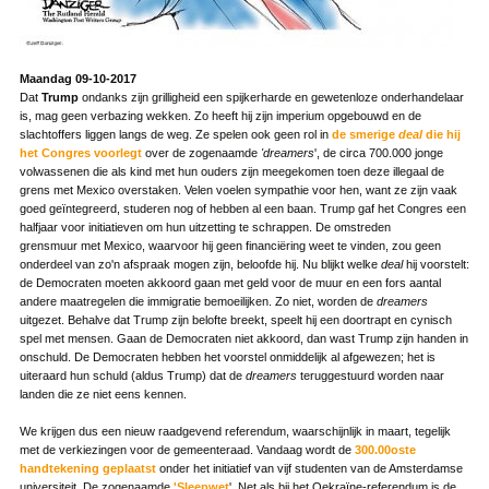
Maandag 09-10-2017
Dat
Trump
ondanks zijn grilligheid een spijkerharde en gewetenloze onderhandelaar
is, mag geen verbazing wekken. Zo heeft hij zijn imperium opgebouwd en de
slachtoffers liggen langs de weg. Ze spelen ook geen rol in
de smerige
deal
die hij
het Congres voorlegt
over de zogenaamde
'dreamers
', de circa 700.000 jonge
volwassenen die als kind met hun ouders zijn meegekomen toen deze illegaal de
grens met Mexico overstaken. Velen voelen sympathie voor hen, want ze zijn vaak
goed geïntegreerd, studeren nog of hebben al een baan. Trump gaf het Congres een
halfjaar voor initiatieven om hun uitzetting te schrappen. De omstreden
grensmuur met Mexico, waarvoor hij geen financiëring weet te vinden, zou geen
onderdeel van zo'n afspraak mogen zijn, beloofde hij. Nu blijkt welke
deal
hij voorstelt:
de Democraten moeten akkoord gaan met geld voor de muur en een fors aantal
andere maatregelen die immigratie bemoeilijken. Zo niet, worden de
dreamers
uitgezet. Behalve dat Trump zijn belofte breekt, speelt hij een doortrapt en cynisch
spel met mensen. Gaan de Democraten niet akkoord, dan wast Trump zijn handen in
onschuld. De Democraten hebben het voorstel onmiddelijk al afgewezen; het is
uiteraard hun schuld (aldus Trump) dat de
dreamers
teruggestuurd worden naar
landen die ze niet eens kennen.
We krijgen dus een nieuw raadgevend referendum, waarschijnlijk in maart, tegelijk
met de verkiezingen voor de gemeenteraad. Vandaag wordt de
300.00oste
handtekening geplaatst
onder het initiatief van vijf studenten van de Amsterdamse
universiteit. De zogenaamde
'Sleepwet
'. Net als bij het Oekraïne-referendum is de