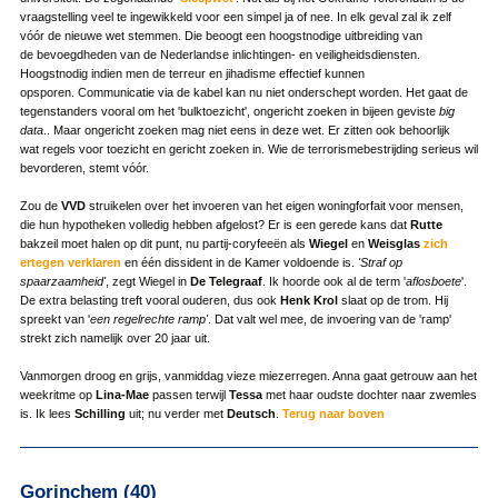
vraagstelling veel te ingewikkeld voor een simpel ja of nee. In elk geval zal ik zelf
vóór de nieuwe wet stemmen. Die beoogt een hoogstnodige uitbreiding van
de bevoegdheden van de Nederlandse inlichtingen- en veiligheidsdiensten.
Hoogstnodig indien men de terreur en jihadisme effectief kunnen
opsporen. Communicatie via de kabel kan nu niet onderschept worden. Het gaat de
tegenstanders vooral om het 'bulktoezicht', ongericht zoeken in bijeen geviste
big
data
.. Maar ongericht zoeken mag niet eens in deze wet. Er zitten ook behoorlijk
wat regels voor toezicht en gericht zoeken in. Wie de terrorismebestrijding serieus wil
bevorderen, stemt vóór.
Zou de
VVD
struikelen over het invoeren van het eigen woningforfait voor mensen,
die hun hypotheken volledig hebben afgelost? Er is een gerede kans dat
Rutte
bakzeil moet halen op dit punt, nu partij-coryfeeën als
Wiegel
en
Weisglas
zich
ertegen verklaren
en één dissident in de Kamer voldoende is.
'Straf op
spaarzaamheid'
, zegt Wiegel in
De Telegraaf
. Ik hoorde ook al de term '
aflosboete
'.
De extra belasting treft vooral ouderen, dus ook
Henk Krol
slaat op de trom. Hij
spreekt van '
een regelrechte ramp'
. Dat valt wel mee, de invoering van de 'ramp'
strekt zich namelijk over 20 jaar uit.
Vanmorgen droog en grijs, vanmiddag vieze miezerregen. Anna gaat getrouw aan het
weekritme op
Lina-Mae
passen terwijl
Tessa
met haar oudste dochter naar zwemles
is. Ik lees
Schilling
uit; nu verder met
Deutsch
.
Terug naar boven
Gorinchem (40)