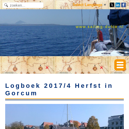
Select Language
▼
www.sailing-dulce.nl
Logboek 2017/4 Herfst in
Gorcum