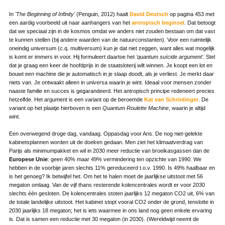
In
'The Beginning of Infinity'
(Penguin, 2012) haalt
David Deutsch
op pagina 453 met
een aardig voorbeeld uit naar aanhangers van het
antropisch beginsel
. Dat betoogt
dat we speciaal zijn in de kosmos omdat we anders niet zouden bestaan om dat vast
te kunnen stellen (bij andere waarden van de natuurconstanten). Voor een ruimtelijk
oneindig universum (c.q. multiversum) kun je dat niet zeggen, want alles wat mogelijk
is komt er immers in voor. Hij formuleert daartoe het
'quantum suïcide argument'
. Stel
dat je graag een keer de hoofdprijs in de staatsloterij wilt winnen. Je koopt een lot en
bouwt een machine die je automatisch in je slaap doodt, als je verliest. Je merkt daar
niets van. Je ontwaakt alleen in universa waarin je wint. Ideaal voor mensen zonder
naaste familie en succes is gegarandeerd. Het antropisch principe redeneert precies
hetzelfde. Het argument is een variant op de beroemde
Kat van Schrödinger
. De
variant op het plaatje hierboven is een
Quantum Roulette Machine
, waarin je altijd
wint.
Een overwegend droge dag, vandaag. Oppasdag voor Ans. De nog niet-gelekte
kabinetsplannen worden uit de doeken gedaan. Men ziet het klimaatverdrag van
Parijs als minimumpakket en wil in 2030 meer reductie van broeikasgassen dan de
Europese Unie
: geen 40% maar 49% vermindering ten opzichte van 1990. We
hebben in de voorbije jaren slechts 11% gereduceerd t.o.v. 1990. Is 49% haalbaar en
is het genoeg? Ik betwijfel het. Om het te halen moet de jaarlijkse uitstoot met 56
megaton omlaag. Van de vijf thans resterende kolencentrales wordt er voor 2030
slechts één gesloten. De kolencentrales stoten jaarlijks 12 megaton CO2 uit, 6% van
de totale landelijke uitstoot. Het kabinet stopt vooral CO2 onder de grond, tenslotte in
2030 jaarlijks 18 megaton; het is iets waarmee in ons land nog geen enkele ervaring
is. Dat is samen een reductie met 30 megaton (in 2030). (Wereldwijd neemt de