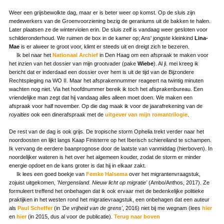
Weer een grijsbewolkte dag, maar er is beter weer op komst. Op de sluis zijn
medewerkers van de Groenvoorziening bezig de geraniums uit de bakken te halen.
Later plaatsen ze de winterviolen erin. De sluis zelf is vandaag weer gesloten voor
schilderonderhoud. We ruimen de box in de kamer op; Ans' jongste kleinkind
Lina-
Mae
is er alweer te groot voor, klimt er steeds uit en dreigt zich te bezeren.
Ik bel naar het
Nationaal Archief
in Den Haag om een afspraak te maken voor
het inzien van het dossier van mijn grootvader (pake
Wiebe
). Al jl. mei kreeg ik
bericht dat er inderdaad een dossier over hem is uit de tijd van de Bijzondere
Rechtspleging na WO II. Maar het afsprakennummer reageert na twintig minuten
wachten nog niet. Via het hoofdnummer bereik ik toch het afsprakenbureau. Een
vriendelijke man zegt dat hij vandaag alles alleen moet doen. We maken een
afspraak voor half november. Op die dag maak ik voor de jaarafrekening van de
royalties
ook een dinerafspraak met de
uitgever van mijn romantrilogie
.
De rest van de dag is ook grijs. De tropische storm Ophelia trekt verder naar het
noordoosten en lijkt langs Kaap Finisterre op het Iberisch schiereiland te schampen.
Ik vervang de eerdere baanprognose door de laatste van vanmiddag (hierboven). In
noordelijker wateren is het over het algemeen kouder, zodat de storm er minder
energie opdoet en de kans groter is dat hij in elkaar zakt.
Ik lees een goed boekje van
Femke Halsema
over het migrantenvraagstuk,
zojuist uitgekomen,
'Nergensland. Nieuw licht op migratie'
(Ambo/Anthos, 2017). Ze
formuleert treffend het onbehagen dat ik ook ervaar met de bedenkelijke politieke
praktijken in het westen rond het migratievraagstuk, een onbehagen dat een auteur
als
Paul Scheffer
(in
'De vrijheid van de grens'
, 2016) niet bij me wegnam (lees
hier
en
hier
(in 2015, dus al voor de publicatie).
Terug naar boven