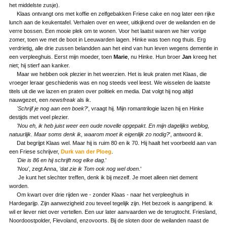
het middelste zusje).
Klaas ontvangt ons met koffie en zelfgebakken Friese cake en nog later een rijke
lunch aan de keukentafel. Verhalen over en weer, uitkijkend over de weilanden en de
verre bossen. Een mooie plek om te wonen. Voor het laatst waren we hier vorige
zomer, toen we met de boot in Leeuwarden lagen. Hinke was toen nog thuis. Erg
verdrietig, alle drie zussen belandden aan het eind van hun leven wegens dementie in
een verpleeghuis. Eerst mijn moeder, toen
Marie
, nu Hinke. Hun broer
Jan
kreeg het
niet; hij stierf aan kanker.
Maar we hebben ook plezier in het weerzien. Het is leuk praten met Klaas, die
vroeger leraar geschiedenis was en nog steeds veel leest. We wisselen de laatste
titels uit die we lazen en praten over politiek en media. Dat volgt hij nog altijd
nauwgezet, een
newsfreak
als ik.
'Schrijf je nog aan een boek?
', vraagt hij. Mijn romantrilogie lazen hij en Hinke
destijds met veel plezier.
'Nou eh, ik heb juist weer een oude novelle opgepakt. En mijn dagelijks weblog,
natuurlijk
.
Maar soms denk ik, waarom moet ik eigenlijk zo nodig?
', antwoord ik.
Dat begrijpt Klaas wel. Maar hij is ruim 80 en ik 70. Hij haalt het voorbeeld aan van
een Friese schrijver,
Durk van der Ploeg
.
'Die is 86 en hij schrijft nog elke dag
.'
'Nou'
, zegt Anna,
'dat zie ik Tom ook nog wel doen
.'
Je kunt het slechter treffen, denk ik bij mezelf. Je moet alleen niet dement
worden.
Om kwart over drie rijden we - zonder Klaas - naar het verpleeghuis in
Hardegarijp. Zijn aanwezigheid zou teveel tegelijk zijn. Het bezoek is aangrijpend. ik
wil er liever niet over vertellen. Een uur later aanvaarden we de terugtocht. Friesland,
Noordoostpolder, Flevoland, enzovoorts. Bij de sloten door de weilanden naast de