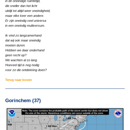
in de oneindige ruimtetijd,
die sneller dan het licht
uitdijt tot altijd weer oneindigheid,
maar elke keer een andere.
Er zijn oneindig veel universa
in een oneindig multiversum.
Ik vind zo langzamerhand
dat wij ook maar oneindig
moeten duren.
Hebben we daar onderhand
geen recht op?
We wachten al zo lang.
Hoeveel tijd is nog nodig
voor ze die ontdekking doen?
Terug naar boven
Gorinchem (37)