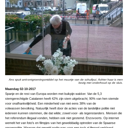
Ans spuit anti-ontgroeningsmiddel op het muurtje van de schuifpui. Achter haar is men
bezig met onderhoud op de sluis.
Maandag 02-10-2017
Spanje en de rest van Europa worden met buikpijn wakker. Van de 5,3
stemgerechtigde Catalanen heeft 42% zijn stem uitgebracht; 90% van hen stemde
voor onafhankelijkheid. Een minderheid van niet eens 38% van de
volwassen bevolking. Natuurlijk heeft door de acties van de landelijke politie niet
iedereen kunnen stemmen, die dat wilde; zowel voor- als tegenstanders. Mensen die
het referendum illegaal vonden, hebben ook niet gestemd. Enzovoorts. Op internet
wemelt het van foto's en filmpjes van het gewelddadig optreden van de Spaanse
oproerpolitie. Waarom dat geweld nodig was voor een toch al illegaal verklaard