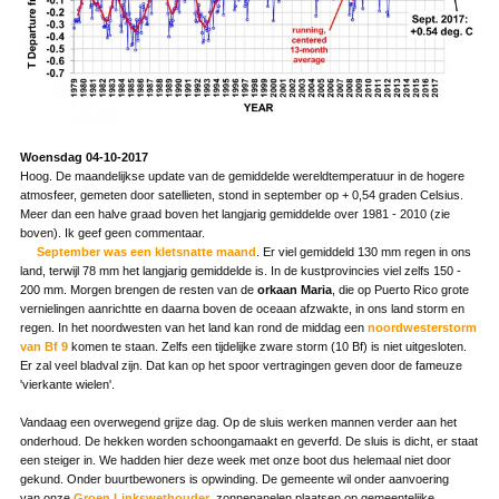
Woensdag 04-10-2017
Hoog. De maandelijkse update van de gemiddelde wereldtemperatuur in de hogere
atmosfeer, gemeten door satellieten, stond in september op + 0,54 graden Celsius.
Meer dan een halve graad boven het langjarig gemiddelde over 1981 - 2010 (zie
boven). Ik geef geen commentaar.
September was een kletsnatte maand
. Er viel gemiddeld 130 mm regen in ons
land, terwijl 78 mm het langjarig gemiddelde is. In de kustprovincies viel zelfs 150 -
200 mm. Morgen brengen de resten van de
orkaan Maria
, die op Puerto Rico grote
vernielingen aanrichtte en daarna boven de oceaan afzwakte, in ons land storm en
regen. In het noordwesten van het land kan rond de middag een
noordwesterstorm
van Bf 9
komen te staan. Zelfs een tijdelijke zware storm (10 Bf) is niet uitgesloten.
Er zal veel bladval zijn. Dat kan op het spoor vertragingen geven door de fameuze
'vierkante wielen'.
Vandaag een overwegend grijze dag. Op de sluis werken mannen verder aan het
onderhoud. De hekken worden schoongamaakt en geverfd. De sluis is dicht, er staat
een steiger in. We hadden hier deze week met onze boot dus helemaal niet door
gekund. Onder buurtbewoners is opwinding. De gemeente wil onder aanvoering
van onze
Groen Linkswethouder
zonnepanelen plaatsen op gemeentelijke