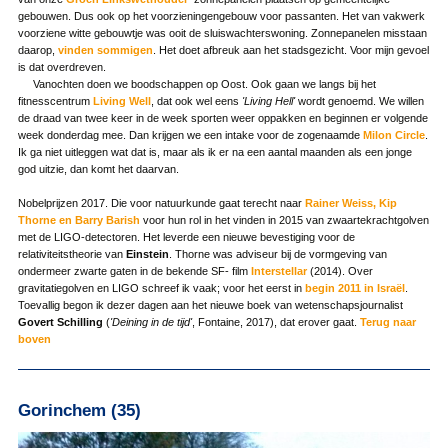
gebouwen. Dus ook op het voorzieningengebouw voor passanten. Het van vakwerk
voorziene witte gebouwtje was ooit de sluiswachterswoning. Zonnepanelen misstaan
daarop,
vinden sommigen
. Het doet afbreuk aan het stadsgezicht. Voor mijn gevoel
is dat overdreven.
Vanochten doen we boodschappen op Oost. Ook gaan we langs bij het
fitnesscentrum
Living Well
, dat ook wel eens
'Living Hell'
wordt genoemd. We willen
de draad van twee keer in de week sporten weer oppakken en beginnen er volgende
week donderdag mee. Dan krijgen we een intake voor de zogenaamde
Milon Circle
.
Ik ga niet uitleggen wat dat is, maar als ik er na een aantal maanden als een jonge
god uitzie, dan komt het daarvan.
Nobelprijzen 2017. Die voor natuurkunde gaat terecht naar
Rainer Weiss, Kip
Thorne en Barry Barish
voor hun rol in het vinden in 2015 van zwaartekrachtgolven
met de LIGO-detectoren. Het leverde een nieuwe bevestiging voor de
relativiteitstheorie van
Einstein
. Thorne was adviseur bij de vormgeving van
ondermeer zwarte gaten in de bekende SF- film
Interstellar
(2014). Over
gravitatiegolven en LIGO schreef ik vaak; voor het eerst in
begin 2011 in Israël
.
Toevallig begon ik dezer dagen aan het nieuwe boek van wetenschapsjournalist
Govert Schilling
(
'Deining in de tijd'
, Fontaine, 2017), dat erover gaat.
Terug naar
boven
Gorinchem (35)