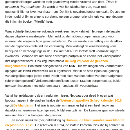
gestoordheid erger wordt en toch gaandeweg minder vreemd aan doet.
There is
system in (her) madness
. Ze wordt er wel het slachtoffer van, maar redt
ogenschijnlijk het leven van haar man. De film is opvallend sober gemaakt. De actrice
in de hoofdrol lijkt overigens sprekend op een vroeger vriendinnetje van me; degene
die in in mijn boeken 'Mireille' heet.
Waarschijnlijk hebben we volgende week een nieuw kabinet. Het regent de laatste
dagen uitgelekte maatregelen. Men mikt op de middengroepen maar zegt voor
iedereen de koopkracht te gaan verbeteren. De versnelde afschaffing van de aftrek
van de hypotheekrente lijkt me verstandig. Men verlaagt de winstbelasting voor
bedrijven en verhoogt tegelijk de BTW met 50%. Het laatste treft vooral de lagere
inkomens. Schande dat met twee christelijke partijen in de coalitie het kinderpardon
niet uitgebreid wordt. Ook erg: men maakt
de weg vrij voor de gekozen
burgemeester
. Een sterk belegen wens van
D66
. Dus we mogen ons voorbereiden
op types als
Henk Westbroek
als burgervader. Hier in de stad lopen ook genoeg
van dergelijke popie-jopies rond. Heeft men niets van het echec van het raadgevend
referendum geleerd? Verlammende conflicten tussen raad en burgemeester, beide
gekozen instanties met ieder een apart mandaat, zijn voorspelbaar.
Vanaf het middaguur valt er ragdunne miezer. Net daarvoor deed ik even wat
boodschappen in de stad en haalde de
Wetenschappelijke Scheurkalender 2018
op bij
De Mandarijn
. Het jaar is nog niet om, maar er ligt al een heel nieuw jaar
dagelijks scheuren en lezen gereed. Ik blijf een optimist. De kalender gaat ook steeds
mee aan boord, ik kan geen dag zonder.
Een mooie muzikale (her)ontdekking bij
Brahms: de twee sonates voor klarinet
en piano opus 120
. Geschreven in 1894, de laatste kamermuziek die hij schreef. In