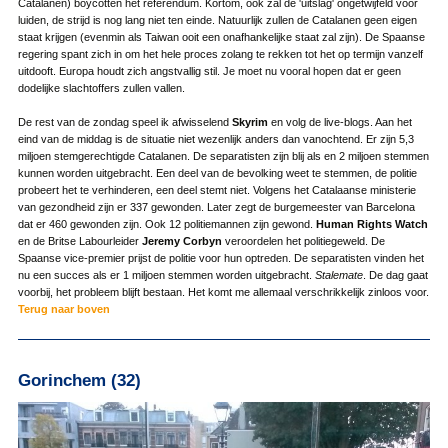
Catalanen) boycotten het referendum. Kortom, ook zal de 'uitslag' ongetwijfeld vóór
luiden, de strijd is nog lang niet ten einde. Natuurlijk zullen de Catalanen geen eigen
staat krijgen (evenmin als Taiwan ooit een onafhankelijke staat zal zijn). De Spaanse
regering spant zich in om het hele proces zolang te rekken tot het op termijn vanzelf
uitdooft. Europa houdt zich angstvallig stil. Je moet nu vooral hopen dat er geen
dodelijke slachtoffers zullen vallen.
De rest van de zondag speel ik afwisselend
Skyrim
en volg de live-blogs. Aan het
eind van de middag is de situatie niet wezenlijk anders dan vanochtend. Er zijn 5,3
miljoen stemgerechtigde Catalanen. De separatisten zijn blij als en 2 miljoen stemmen
kunnen worden uitgebracht. Een deel van de bevolking weet te stemmen, de politie
probeert het te verhinderen, een deel stemt niet. Volgens het Catalaanse ministerie
van gezondheid zijn er 337 gewonden. Later zegt de burgemeester van Barcelona
dat er 460 gewonden zijn. Ook 12 politiemannen zijn gewond.
Human Rights Watch
en de Britse Labourleider
Jeremy Corbyn
veroordelen het politiegeweld. De
Spaanse vice-premier prijst de politie voor hun optreden. De separatisten vinden het
nu een succes als er 1 miljoen stemmen worden uitgebracht.
Stalemate
. De dag gaat
voorbij, het probleem blijft bestaan. Het komt me allemaal verschrikkelijk zinloos voor.
Terug naar boven
Gorinchem (32)