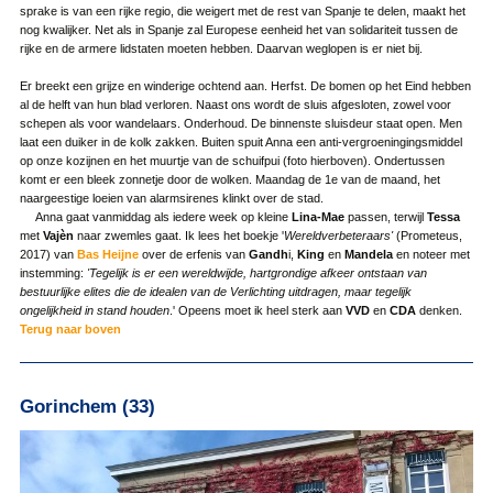
sprake is van een rijke regio, die weigert met de rest van Spanje te delen, maakt het
nog kwalijker. Net als in Spanje zal Europese eenheid het van solidariteit tussen de
rijke en de armere lidstaten moeten hebben. Daarvan weglopen is er niet bij.
Er breekt een grijze en winderige ochtend aan. Herfst. De bomen op het Eind hebben
al de helft van hun blad verloren. Naast ons wordt de sluis afgesloten, zowel voor
schepen als voor wandelaars. Onderhoud. De binnenste sluisdeur staat open. Men
laat een duiker in de kolk zakken. Buiten spuit Anna een anti-vergroeningingsmiddel
op onze kozijnen en het muurtje van de schuifpui (foto hierboven). Ondertussen
komt er een bleek zonnetje door de wolken. Maandag de 1e van de maand, het
naargeestige loeien van alarmsirenes klinkt over de stad.
Anna gaat vanmiddag als iedere week op kleine
Lina-Mae
passen, terwijl
Tessa
met
Vajèn
naar zwemles gaat. Ik lees het boekje '
Wereldverbeteraars'
(Prometeus,
2017) van
Bas Heijne
over de erfenis van
Gandh
i,
King
en
Mandela
en noteer met
instemming:
'Tegelijk is er een wereldwijde, hartgrondige afkeer ontstaan van
bestuurlijke elites die de idealen van de Verlichting uitdragen, maar tegelijk
ongelijkheid in stand houden
.' Opeens moet ik heel sterk aan
VVD
en
CDA
denken.
Terug naar boven
Gorinchem (33)