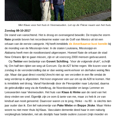
Met Klaas voor het huis in Veenwouden. Let op de Friese naam van het huis.
Zondag 08-10-2017
De stand van vanochtend. Het is droog en overwegend bewolkt. De tropische storm
Nate
groeide boven het recordwarme water van de Golf van Mexico uit tot een
orkaan van de eerste categorie. Hij heeft inmiddels
de Amerikaanse kust bereikt
bij
de monding van de Mississipi-rivier. In de staten Louisiana, Mississippi en
Alabama heeft men de noodtoestand uitgeroepen. Hoewel Nate de orkaan de stad
New Orleans lijkt te gaan missen, zijn er uit voorzorg 2000 mensen geëvacueerd.
Op
Twitter
een bedankje van
Govert Schilling
.
'Voor de volgende druk!'
, schrijft
hij. Om half tien rijden we weg uit Gorcum. Op de A27 lichte regen. We kozen voor de
zondag in de veronderstelling dat er dan weinig werkverkeer en derhalve weinig files
zijn. Maar dat gaat direct voorbij Utrecht niet op: we verzeilen in een file omdat de
weg verderop is afgesloten. Het kost ongeveer een uur om op de A28 te komen. Het
is inmiddels wel droog. Vanaf Harderwijk door de Flevopolder naar Lelystad, daarna
de gebruikelijke weg via de Ketelbrug, de Noordoostpolder en langs Lemmer en
Leeuwarden naar Veenwouden. Het huis van
Klaas & Hinke
aan de rand van het
dorp vinden we snel. Eigenlijk zijn ze oom & tante van me, maar zo heb ik ze van
kindsaf aan nooit genoemd. Daarvoor waren ze te jong, Hinke - nu 80 - is slechts tien
jaar ouder dan ik. Een lief nakomertje van
Pake Wiebe
en
Beppe Jitske
. Maar Hinke
woont nu niet meer thuis bij Klaas. Vasculaire dementie deed haar in een naburig
verpleeghuis belanden, net als destijds haar beide oudere zussen (mijn moeder en