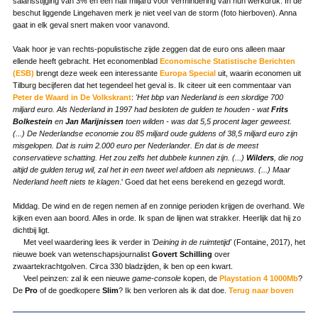
salarisstijging van 3% en een half miljard voor vermindering van hun werkdruk. In de
beschut liggende Lingehaven merk je niet veel van de storm (foto hierboven). Anna
gaat in elk geval snert maken voor vanavond.
Vaak hoor je van rechts-populistische zijde zeggen dat de euro ons alleen maar
ellende heeft gebracht. Het economenblad
Economische Statistische Berichten
(ESB)
brengt deze week een interessante
Europa Special
uit, waarin economen uit
Tilburg becijferen dat het tegendeel het geval is. Ik citeer uit een commentaar van
Peter de Waard in De Volkskrant
:
'Het bbp van Nederland is een slordige 700
miljard euro. Als Nederland in 1997 had besloten de gulden te houden - wat
Frits
Bolkestein
en
Jan Marijnissen
toen wilden - was dat 5,5 procent lager geweest.
(...) De Nederlandse economie zou 85 miljard oude guldens of 38,5 miljard euro zijn
misgelopen. Dat is ruim 2.000 euro per Nederlander. En dat is de meest
conservatieve schatting. Het zou zelfs het dubbele kunnen zijn. (...)
Wilders
, die nog
altijd de gulden terug wil, zal het in een tweet wel afdoen als nepnieuws. (...) Maar
Nederland heeft niets te klagen
.' Goed dat het eens berekend en gezegd wordt.
Middag. De wind en de regen nemen af en zonnige perioden krijgen de overhand. We
kijken even aan boord. Alles in orde. Ik span de lijnen wat strakker. Heerlijk dat hij zo
dichtbij ligt.
Met veel waardering lees ik verder in
'Deining in de ruimtetijd'
(Fontaine, 2017), het
nieuwe boek van wetenschapsjournalist
Govert Schilling
over
zwaartekrachtgolven. Circa 330 bladzijden, ik ben op een kwart.
Veel peinzen: zal ik een nieuwe
game-console
kopen, de
Playstation 4 1000Mb
?
De
Pro
of de goedkopere
Slim
? Ik ben verloren als ik dat doe.
Terug naar boven