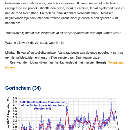
buitenstaander zoals hij was, ben ik nooit geweest. Ik wierp me in het volle leven,
engageerde me politiek, stichtte een gezin, maakte carrière, terwijl hij afstand hield en
aan de rand bleef staan. En toch die onmiskenbare verwantschap... Melissen
begint voorin zijn boek met een treffend citaat, waar je alleen al een tijd over kunt
nadenken:
'Hoe armzalig steekt mijn zelfkennis af bij wat ik bijvoorbeeld van mijn kamer weet
.'
Waar in zijn werk die zin staat, weet ik niet.
Middag. Er valt af en toelichte miezer. Vandaag begin aan de oude novelle. Ik schrap
een tiental bladzijden en herschrijf de eerste paar. Een nieuwe opzet.
Rest van de middag kijken naar het kamerdebat met minister
Hennis
.
Terug naar
boven
Gorinchem (34)