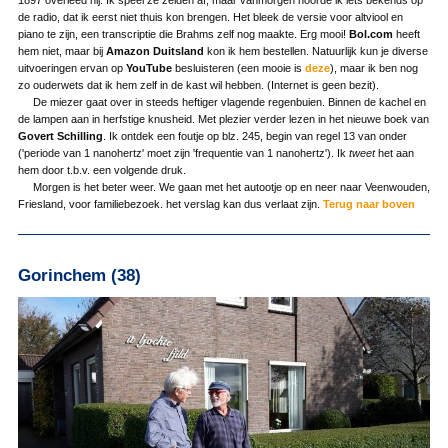
1897 overleed hij. Ik speel ze zelden af, maar vanmorgen hoorde ik iets bekends op
de radio, dat ik eerst niet thuis kon brengen. Het bleek de versie voor altviool en
piano te zijn, een transcriptie die Brahms zelf nog maakte. Erg mooi!
Bol.com
heeft
hem niet, maar bij
Amazon Duitsland
kon ik hem bestellen. Natuurlijk kun je diverse
uitvoeringen ervan op
YouTube
besluisteren (een mooie is
deze
), maar ik ben nog
zo ouderwets dat ik hem zelf in de kast wil hebben. (Internet is geen bezit).
De miezer gaat over in steeds heftiger vlagende regenbuien. Binnen de kachel en
de lampen aan in herfstige knusheid. Met plezier verder lezen in het nieuwe boek van
Govert Schilling
. Ik ontdek een foutje op blz. 245, begin van regel 13 van onder
('periode van 1 nanohertz' moet zijn 'frequentie van 1 nanohertz'). Ik
tweet
het aan
hem door t.b.v. een volgende druk.
Morgen is het beter weer. We gaan met het autootje op en neer naar Veenwouden,
Friesland, voor familiebezoek. het verslag kan dus verlaat zijn.
Terug naar boven
Gorinchem (38)