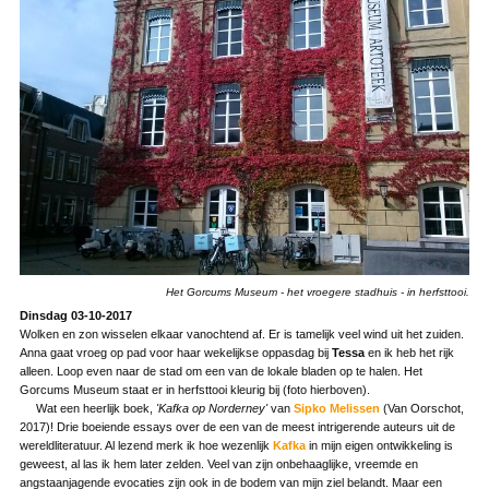
Het Gorcums Museum - het vroegere stadhuis - in herfsttooi.
Dinsdag 03-10-2017
Wolken en zon wisselen elkaar vanochtend af. Er is tamelijk veel wind uit het zuiden.
Anna gaat vroeg op pad voor haar wekelijkse oppasdag bij
Tessa
en ik heb het rijk
alleen. Loop even naar de stad om een van de lokale bladen op te halen. Het
Gorcums Museum staat er in herfsttooi kleurig bij (foto hierboven).
Wat een heerlijk boek,
'Kafka op Norderney'
van
Sipko Melissen
(Van Oorschot,
2017)! Drie boeiende essays over de een van de meest intrigerende auteurs uit de
wereldliteratuur. Al lezend merk ik hoe wezenlijk
Kafka
in mijn eigen ontwikkeling is
geweest, al las ik hem later zelden. Veel van zijn onbehaaglijke, vreemde en
angstaanjagende evocaties zijn ook in de bodem van mijn ziel belandt. Maar een