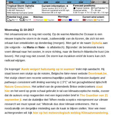
Woensdag 11-10-2017
Het orkaanseizoen is nog niet voorbij. Op de warme Atlantische Oceaan is een
nieuwe tropische storm in de maak, zuidwestelijk van de Azoren, die zich tot een
orkaan kan ontwikkelen op donderdag (morgen). Men gaf er de naam
Ophelia
aan
(de volgorde - na
Maria
en
Nate
- is alfabetisch). Bijzonder: de berekende koers
voert ditmaal naar het oosten, in onze richting, naar de Iberisch-Atlantische kust (zie
boven). Het zegt nog niet zoveel. De storm kan inzakken en/of de koers kan zich
radicaal wijzigen.
De kopregel
'Aarde weigert halsstarrig op te warmen'
trekt mijn aandacht. Hij
staat boven een stukje op de notoire, Belgische
fake-news
website
Doorbraak.be
.
Het stukje citeert een recente wetenschapellijke publicatie '
Emission budgets and
pathways consistent with limiting warming to 1.5°C'
uit het gezaghebbend tijdschrift
Nature Geoscience
. Het artikel van de grotendeels Britse onderzoekers
staat
hier
en het werd op grote schaal gebruikt in tal van klimaatsceptische media, zozeer
dat de auteurs erop reageerden met een ingezonden brief in
The Guardian van 21
september jl.
met de duidelijke titel
'When media sceptics misrepresent our climate
research we must speak out
.' Misbruik dus door klimaat-ontkenners. Het is
noodzakelijk om dergelijke misleiding aan de kaak te blijven stellen. Voor wie meer
achtergronden wil: kijk
hier op het meteorologisch weblog
Klimaatverandering
.