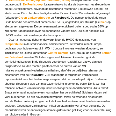
debatavond in
De Peeriscoop
. Laatste nieuws inzake de bouw van het abjecte hotel
op de Duveltjesgracht, bovenop de historische resten van 14e eeuwse kasteel- en
stadsmuren. Die zullen beschadigd worden. Er wordt zelfs 35 centimeter afgezaagd
(erkent de
Groen Linkswethouder
op
Facebook
). De gemeente heeft de eisen
uit de brief die een advocaat namens de HVOG jongstleden juni stuurde (zie
hier
) op
alle punten afgewezen. De gemeenteraad zette zichzelf buiten spel, zodat B&W op
zijn eentje kan besluiten over de aanpassing van het plan. Die is er nog niet. De
HVOG onderzoekt verdere juridische stappen.
Daarna het eerste debat-onderwerp. Moet de HVOG de plaatsing van
Stolpersteine
in de stad financieel ondersteunen? Die worden in heel Europa
geplaatst voor huizen waaruit in WO II Joodse inwoners werden afgevoerd; een
initiatief van de Duitse kunstenaar
Gunter Demnig
. Uit Gorcum, de stad van
Esther
van Vriesland
, werden 70 Joden afgevoerd. Niemand kwam terug uit de
vernietigingskampen. In de discussie voerde een raadslid aan dat we dan ook
Stolpersteine
zouden moeten plaatsen voor de huizen van op VN-
missies omgekomen Nederlandse militairen, alsof die vergelijkbaar zijn met de
slachtoffers van de
Holocaust
. Zulk wanbegrip is tergend en vermoedelijk
representatief voor het hedendaags vergeten dat de moord op 6 miljoen Joden een
absoluut dieptepunt was van massavernietiging in de vorige eeuw. Denk aan het
rationeel ontwerp van uiteindelijk industrieel opgezette doodsfabrieken.
Anus mundi
.
Snapt zo iemand, nota bene een journaliste, het verschil niet? Soldaten kiezen zelf
voor hun beroep, ze zijn bovendien bewapend, terwijl de weerloze slachtoffers
van de Duitse nazi-zwijnen geen enkele keus hadden toen ze uit hun huizen werden
gesleept. Gevechtservaringen van militairen staan mijlenver af van genocide. De
meerderheid van de aanwezigen stemde gisteravond gelukkig voor de ondersteuning
van
Stolpersteine
in Gorcum.